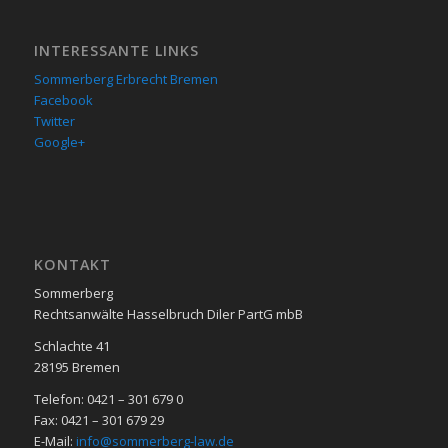
INTERESSANTE LINKS
Sommerberg Erbrecht Bremen
Facebook
Twitter
Google+
KON­TAKT
Sommerberg
Rechtsanwälte Hasselbruch Diler PartG mbB
Schlachte 41
28195 Bre­men
Telefon: 0421 – 301 679 0
Fax: 0421 – 301 679 29
E-Mail:
info@sommerberg-law.de