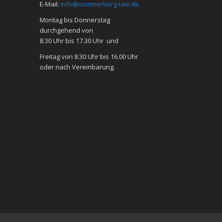
E-Mail:
info@sommerberg-law.de
Mon­tag bis Don­ners­tag
durch­ge­hend von
8.30 Uhr bis 17.30 Uhr und
Frei­tag von 8.30 Uhr bis 16.00 Uhr
oder nach Ver­ein­ba­rung.