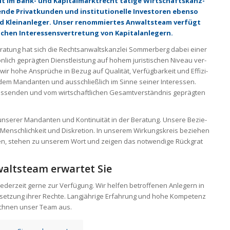
it im Bank- und Kapi­tal­markt­recht tätige Wirt­schafts­kanz­
nde Pri­vat­kun­den und insti­tu­tio­nelle Inves­to­ren ebenso
nd Klein­an­le­ger. Unser renom­mier­tes Anwalts­team ver­fügt
chen Inter­es­sens­ver­tre­tung von Kapi­tal­an­le­gern.
­ra­tung hat sich die Rechts­an­walts­kanz­lei Som­mer­berg dabei einer
­sön­lich gepräg­ten Dienst­leis­tung auf hohem juris­ti­schen Niveau ver­
wir hohe Ansprü­che in Bezug auf Qua­li­tät, Ver­füg­bar­keit und Effi­zi­
em Man­dan­ten und aus­schließ­lich im Sinne sei­ner Inter­es­sen.
s­sen­den und vom wirt­schaft­li­chen Gesamt­ver­ständ­nis gepräg­ten
unse­rer Man­dan­ten und Kon­ti­nui­tät in der Bera­tung. Unsere Bezie­
ensch­lich­keit und Dis­kre­tion. In unse­rem Wir­kungs­kreis bezie­hen
ten, ste­hen zu unse­rem Wort und zei­gen das not­wen­dige Rück­grat
altsteam erwartet Sie
derzeit gerne zur Verfügung. Wir helfen betroffenen Anlegern in
hsetzung ihrer Rechte. Langjährige Erfahrung und hohe Kompetenz
chnen unser Team aus.