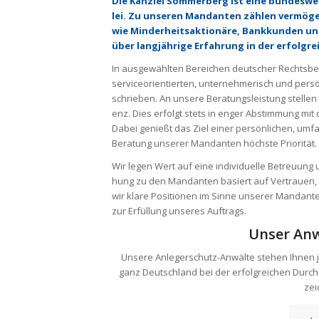
Die Kanzlei Som­mer­berg ist eine bun­des­we
lei. Zu unse­ren Man­dan­ten zäh­len ver­mö­ge
wie Min­der­heits­ak­tio­näre, Bank­kun­den u
über lang­jäh­rige Erfah­rung in der erfolg­rei­
In aus­ge­wähl­ten Berei­chen deut­scher Rechts­be
ser­vice­o­ri­en­tier­ten, unter­neh­me­risch und per
schrie­ben. An unsere Bera­tungs­leis­tung stel­len 
enz. Dies erfolgt stets in enger Abstim­mung mit d
Dabei genießt das Ziel einer per­sön­li­chen, umfa
Bera­tung unse­rer Man­dan­ten höchste Prio­ri­tät.
Wir legen Wert auf eine indi­vi­du­elle Betreu­ung 
hung zu den Man­dan­ten basiert auf Ver­trauen, M
wir klare Posi­tio­nen im Sinne unse­rer Man­dan­
zur Erfül­lung unse­res Auf­trags.
Unser Anw
Unsere Anlegerschutz-Anwälte stehen Ihnen je
ganz Deutschland bei der erfolgreichen Durc
zei