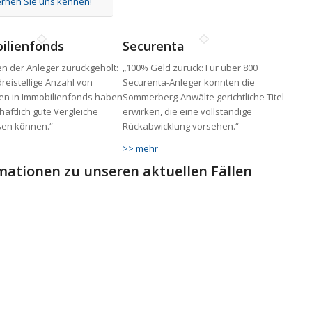
ernen Sie uns kennen!
ilienfonds
Securenta
n der Anleger zurückgeholt:
„100% Geld zurück: Für über 800
dreistellige Anzahl von
Securenta-Anleger konnten die
n in Immobilienfonds haben
Sommerberg-Anwälte gerichtliche Titel
chaftlich gute Vergleiche
erwirken, die eine vollständige
ßen können.“
Rückabwicklung vorsehen.“
>> mehr
mationen zu unseren aktuellen Fällen