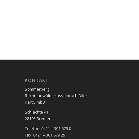
KON­TAKT
Sommerberg
Rechtsanwälte Hasselbruch Diler
PartG mbB
Schlachte 41
28195 Bre­men
Telefon: 0421 – 301 679 0
Fax: 0421 – 301 679 29