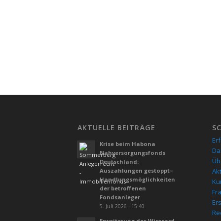
AKTUELLE BEITRÄGE
S
Er
Krise beim Habona
Da
Nahversorgungsfonds
Üb
Deutschland:
Auszahlungen gestoppt–
Ak
Handlungsmöglichkeiten
Kur
der betroffenen
Fr
Fondsanleger
Er
5. Juli 2026 - 15:40
Re
Erweiterung des Wirecard-