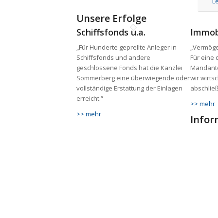
L
Unsere Erfolge
Schiffsfonds u.a.
Immob
„Für Hunderte geprellte Anleger in
„Vermöge
Schiffsfonds und andere
Für eine 
geschlossene Fonds hat die Kanzlei
Mandante
Sommerberg eine überwiegende oder
wir wirts
vollständige Erstattung der Einlagen
abschlie
erreicht.“
>> mehr
>> mehr
Infor