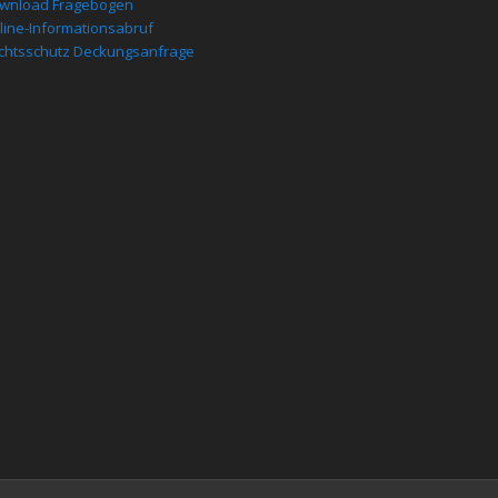
wnload Fragebogen
line-Informationsabruf
chtsschutz Deckungsanfrage