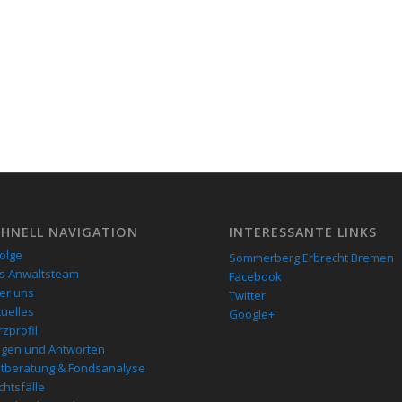
CHNELL NAVIGATION
INTERESSANTE LINKS
folge
Sommerberg Erbrecht Bremen
s Anwaltsteam
Facebook
er uns
Twitter
tuelles
Google+
zprofil
agen und Antworten
stberatung & Fondsanalyse
chtsfälle