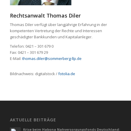
Rechtsanwalt Thomas Diler
Thomas Diler verfügt über langjährige Erfahrung in der
kompetenten Vertretung der Rechte und Interessen
geschädigter Bankkunden und Kapitalanleger.
Telefon: 0421 – 301 679 0
Fax: 0421 – 301 679 29
E-Mail:
thomas.diler@sommerberg-llp.de
Bildnachweis:
digitalstock
/
fotolia.de
AKTUELLE BEITRÄGE
Krise beim Habona Nahversorgungsfonds Deutschland: