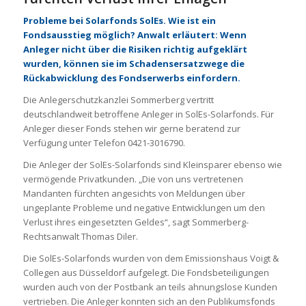
Probleme bei Solarfonds SolEs. Wie ist ein
Fondsausstieg möglich? Anwalt erläutert: Wenn
Anleger nicht über die Risiken richtig aufgeklärt
wurden, können sie im Schadensersatzwege die
Rückabwicklung des Fondserwerbs einfordern.
Die Anlegerschutzkanzlei Sommerberg vertritt
deutschlandweit betroffene Anleger in SolEs-Solarfonds. Für
Anleger dieser Fonds stehen wir gerne beratend zur
Verfügung unter Telefon 0421-3016790.
Die Anleger der SolEs-Solarfonds sind Kleinsparer ebenso wie
vermögende Privatkunden. „Die von uns vertretenen
Mandanten fürchten angesichts von Meldungen über
ungeplante Probleme und negative Entwicklungen um den
Verlust ihres eingesetzten Geldes“, sagt Sommerberg-
Rechtsanwalt Thomas Diler.
Die SolEs-Solarfonds wurden von dem Emissionshaus Voigt &
Collegen aus Düsseldorf aufgelegt. Die Fondsbeteiligungen
wurden auch von der Postbank an teils ahnungslose Kunden
vertrieben. Die Anleger konnten sich an den Publikumsfonds