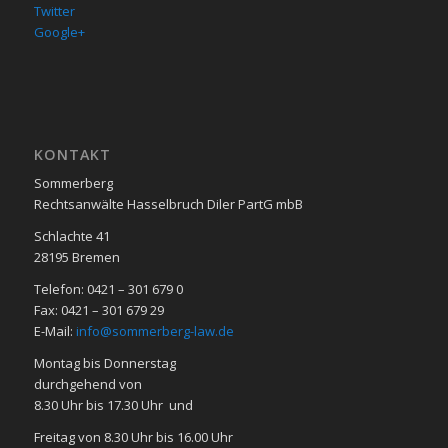
Twitter
Google+
KON­TAKT
Sommerberg
Rechtsanwälte Hasselbruch Diler PartG mbB
Schlachte 41
28195 Bre­men
Telefon: 0421 – 301 679 0
Fax: 0421 – 301 679 29
E-Mail:
info@sommerberg-law.de
Mon­tag bis Don­ners­tag
durch­ge­hend von
8.30 Uhr bis 17.30 Uhr und
Frei­tag von 8.30 Uhr bis 16.00 Uhr