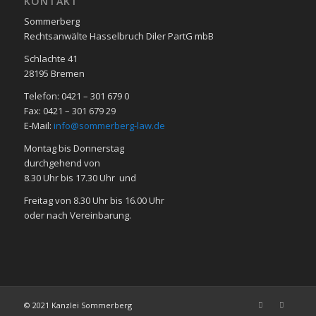
KON­TAKT
Sommerberg
Rechtsanwälte Hasselbruch Diler PartG mbB
Schlachte 41
28195 Bre­men
Telefon: 0421 – 301 679 0
Fax: 0421 – 301 679 29
E-Mail:
info@sommerberg-law.de
Mon­tag bis Don­ners­tag
durch­ge­hend von
8.30 Uhr bis 17.30 Uhr und
Frei­tag von 8.30 Uhr bis 16.00 Uhr
oder nach Ver­ein­ba­rung.
© 2021 Kanzlei Sommerberg