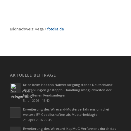
Bildnachweis:
vege
/
fotolia.de
AKTUELLE BEITRÄGE
Krise beim Habona Nahversorgungsfonds Deutschland:
Auszahlungen gestoppt– Handlungsmöglichkeiten der
betroffenen Fondsanleger
5. Juli 2026 - 15:40
Erweiterung des Wirecard-Musterverfahrens um drei
weitere EY-Gesellschaften als Musterbeklagte
28. April 2026 - 9:45
Erweiterung des Wirecard-KapMuG-Verfahrens durch das