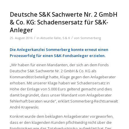
Deutsche S&K Sachwerte Nr. 2 GmbH
& Co. KG: Schadensersatz für S&K-
Anleger
/
/
25. August 2016
in
Aktuelle Fälle
,
S & K
von
Sommerberg
Die Anlegerkanzlei Sommerberg konnte erneut einen
Prozesserfolg für einen S&K-Fondsanleger erzielen.
„Wir haben für einen Mandanten, der sich an dem Fonds
Deutsche S&K Sachwerte Nr. 2 GmbH & Co. KG als
Kommanditist beteiligt hatte, Klage gegen den Anlageberater
erhoben. Mit unserer Klage haben wir Schadensersatz in
Höhe der Einlage von 5.000 Euro geltend gemacht und dies
damit begründet, dass unser Mandant vom Anlageberater
fehlerhaft beraten wurde“, erklärt Sommerberg-Rechtsanwalt
André Krajewski.
Konkret wurde dem beklagten Anlageberater vorgeworfen,
dass er den klagenden Kunden pflichtwidrig nicht über die
Fondsrisiken wie das Totalverlustrisiko aufgeklärt hat. Der