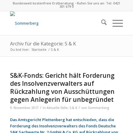
Bundesweit kostenfreie Erstberatung - Rufen Sie uns an: Tel. 0421
301 679 0
Archiv für die Kategorie: S & K
Du bist hier:
Startseite
/
S & K
S&K-Fonds: Gericht hält Forderung
des Insolvenzverwalters auf
Rückzahlung von Ausschüttungen
gegen Anlegerin für unbegründet
/
/
9. November 2017
in
Aktuelle Fälle
,
S & K
von
Sommerberg
Das Amtsgericht Plettenberg hat entschieden, dass die
Forderung des Insolvenzverwalters des Fonds Deutsche
S&K Sachwerte Nr. 2 GmbH & Co. KG auf Rückzahlung von