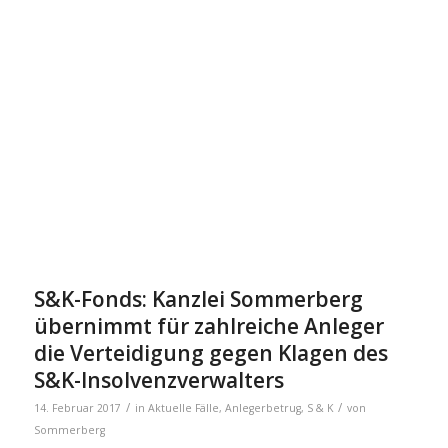
S&K-Fonds: Kanzlei Sommerberg
übernimmt für zahlreiche Anleger
die Verteidigung gegen Klagen des
S&K-Insolvenzverwalters
/
/
14. Februar 2017
in
Aktuelle Fälle
,
Anlegerbetrug
,
S & K
von
Sommerberg