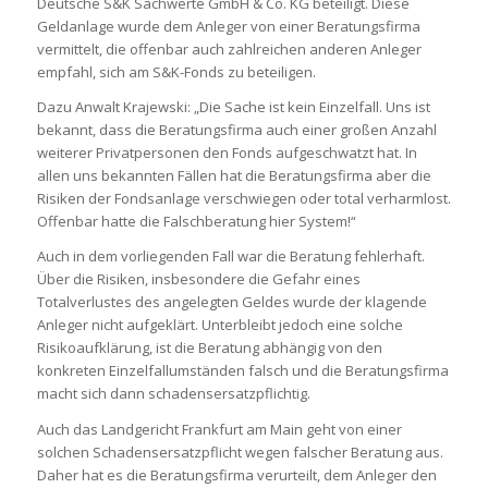
Deutsche S&K Sachwerte GmbH & Co. KG beteiligt. Diese
Geldanlage wurde dem Anleger von einer Beratungsfirma
vermittelt, die offenbar auch zahlreichen anderen Anleger
empfahl, sich am S&K-Fonds zu beteiligen.
Dazu Anwalt Krajewski: „Die Sache ist kein Einzelfall. Uns ist
bekannt, dass die Beratungsfirma auch einer großen Anzahl
weiterer Privatpersonen den Fonds aufgeschwatzt hat. In
allen uns bekannten Fällen hat die Beratungsfirma aber die
Risiken der Fondsanlage verschwiegen oder total verharmlost.
Offenbar hatte die Falschberatung hier System!“
Auch in dem vorliegenden Fall war die Beratung fehlerhaft.
Über die Risiken, insbesondere die Gefahr eines
Totalverlustes des angelegten Geldes wurde der klagende
Anleger nicht aufgeklärt. Unterbleibt jedoch eine solche
Risikoaufklärung, ist die Beratung abhängig von den
konkreten Einzelfallumständen falsch und die Beratungsfirma
macht sich dann schadensersatzpflichtig.
Auch das Landgericht Frankfurt am Main geht von einer
solchen Schadensersatzpflicht wegen falscher Beratung aus.
Daher hat es die Beratungsfirma verurteilt, dem Anleger den