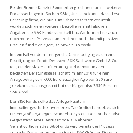
Bei der Bremer Kanzlei Sommerberg rechnet man mit weiteren
Prozesserfolgen in Sachen S&K: „Uns ist bekannt, dass diese
Beratungsfirma, die nun zum Schadensersatz verurteilt
wurde, noch vielen weiteren Betroffenen mit falschen
Angaben die S&K-Fonds vermittelt hat. Wir führen hier auch
noch mehrere Prozesse und rechnen auch dort mit positiven
Urteilen für die Anleger“, so Anwalt Krajewski.
In dem Fall vor dem Landgericht Darmstadt ging es um eine
Beteiligung am Fonds Deutsche S&K Sachwerte GmbH & Co.
KG , die der Kläger auf Beratung und Vermittlung der
beklagten Beratungsgesellschaft im Jahr 2010 für einen
Anlagebetrag von 7.000 Euro zuzüglich Agio von 350 Euro
gezeichnet hat. Insgesamt hat der Kläger also 7.350 Euro an
S&K gezahlt.
Der S&K-Fonds sollte das Anlegerkapital in
Immobiliengeschäfte investieren. Tatsächlich handelt es sich
um ein groß angelegtes Schneeballsystem. Der Fonds ist also
Gegenstand eines Betrugsmodells. Mehreren
Verantwortlichen des S&K-Fonds wird bereits der Prozess
gemacht. Darunter befinden sich die S&K-Gründer Stephan