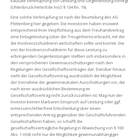
kausale Verknüpfung von Leistung und Gegenleistung vorliegt
(Uhlenbruck/Hirte/Ede InsO § 134 Rn. 19).
Eine solche Verknüpfung ist nach der Beurteilung des AG
Plettenberg hier gegeben: Die Investoren haben insoweit
entsprechend ihrer Verpflichtung aus dem Treuhandvertrag
eine Einlageleistung (über die Treugerberin) erbracht, mit der
die Insolvenzschuldnerin wirtschaften sollte und konnte. Die
von der Insolvenzschuldnerin für diese Leistung zu
erbringenden Gegenleistungen stellten sich insbesondere in
den versprochenen Gewinnausschüttungen nach den
Regelungen des Gesellschaftsvertrages dar. Darüber hinaus
sieht der Gesellschaftsvertrag ausdrücklich die Möglichkeit
der Vornahme der gewinnneutralen Ausschüttungen vor, die
nach einer ausdrücklichen Bestimmung im
Gesellschaftsvertrag nicht zurückzuzahlen ist. Mag nun der
Investor keinen klarbaren Einspruch auf Leistung oder ggf.
ermessensfehlerfreie Entscheidung über einen
entsprechenden Antrag gegenüber der Geschäftsführenden
Gesellschafterin haben, so schafft die
gesellschaftsvertragliche Regelung in Abweichung von § 169
Abs. 1 HGB nicht nur die Möglichkeit gewinnunabhängiger