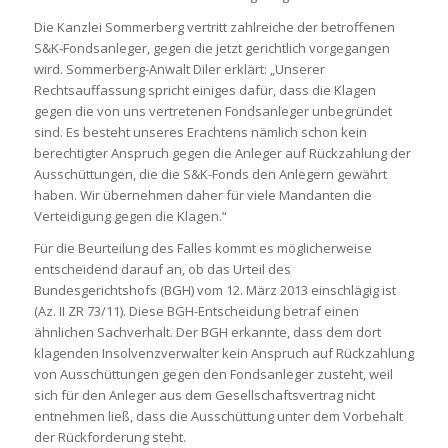
Die Kanzlei Sommerberg vertritt zahlreiche der betroffenen
S&K-Fondsanleger, gegen die jetzt gerichtlich vorgegangen
wird. Sommerberg-Anwalt Diler erklärt: „Unserer
Rechtsauffassung spricht einiges dafür, dass die Klagen
gegen die von uns vertretenen Fondsanleger unbegründet
sind. Es besteht unseres Erachtens nämlich schon kein
berechtigter Anspruch gegen die Anleger auf Rückzahlung der
Ausschüttungen, die die S&K-Fonds den Anlegern gewährt
haben. Wir übernehmen daher für viele Mandanten die
Verteidigung gegen die Klagen.“
Für die Beurteilung des Falles kommt es möglicherweise
entscheidend darauf an, ob das Urteil des
Bundesgerichtshofs (BGH) vom 12. März 2013 einschlägig ist
(Az. II ZR 73/11). Diese BGH-Entscheidung betraf einen
ähnlichen Sachverhalt. Der BGH erkannte, dass dem dort
klagenden Insolvenzverwalter kein Anspruch auf Rückzahlung
von Ausschüttungen gegen den Fondsanleger zusteht, weil
sich für den Anleger aus dem Gesellschaftsvertrag nicht
entnehmen ließ, dass die Ausschüttung unter dem Vorbehalt
der Rückforderung steht.