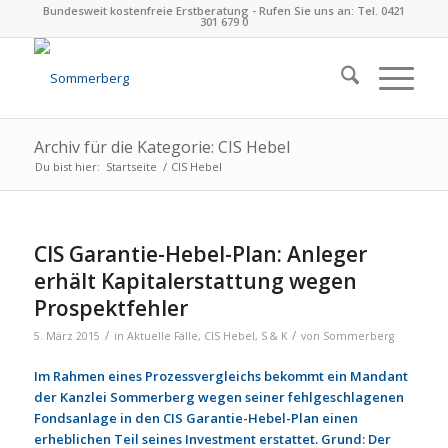
Bundesweit kostenfreie Erstberatung - Rufen Sie uns an: Tel. 0421
301 679 0
Archiv für die Kategorie: CIS Hebel
Du bist hier:
Startseite
/
CIS Hebel
CIS Garantie-Hebel-Plan: Anleger
erhält Kapitalerstattung wegen
Prospektfehler
/
/
5. März 2015
in
Aktuelle Fälle
,
CIS Hebel
,
S & K
von
Sommerberg
Im Rahmen eines Prozessvergleichs bekommt ein Mandant
der Kanzlei Sommerberg wegen seiner fehlgeschlagenen
Fondsanlage in den CIS Garantie-Hebel-Plan einen
erheblichen Teil seines Investment erstattet. Grund: Der