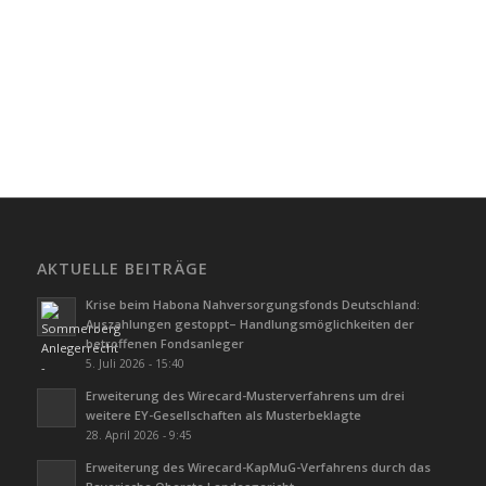
AKTUELLE BEITRÄGE
Krise beim Habona Nahversorgungsfonds Deutschland:
Auszahlungen gestoppt– Handlungsmöglichkeiten der
betroffenen Fondsanleger
5. Juli 2026 - 15:40
Erweiterung des Wirecard-Musterverfahrens um drei
weitere EY-Gesellschaften als Musterbeklagte
28. April 2026 - 9:45
Erweiterung des Wirecard-KapMuG-Verfahrens durch das