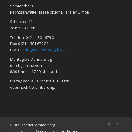
Sommerberg
Rechtsanwälte Hasselbruch Diler PartG mbB
Schlachte 41
28195 Bre­men
Telefon: 0421 – 301 679 0
Fax: 0421 – 301 679 29
E-Mail:
info@sommerberg-law.de
Mon­tag bis Don­ners­tag
durch­ge­hend von
8.30 Uhr bis 17.30 Uhr und
Frei­tag von 8.30 Uhr bis 16.00 Uhr
oder nach Ver­ein­ba­rung.
© 2021 Kanzlei Sommerberg
Impressum
Datenschutz
Disclaimer