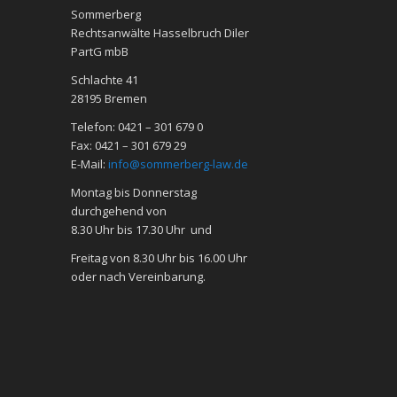
Sommerberg
Rechtsanwälte Hasselbruch Diler
PartG mbB
Schlachte 41
28195 Bre­men
Telefon: 0421 – 301 679 0
Fax: 0421 – 301 679 29
E-Mail:
info@sommerberg-law.de
Mon­tag bis Don­ners­tag
durch­ge­hend von
8.30 Uhr bis 17.30 Uhr und
Frei­tag von 8.30 Uhr bis 16.00 Uhr
oder nach Ver­ein­ba­rung.