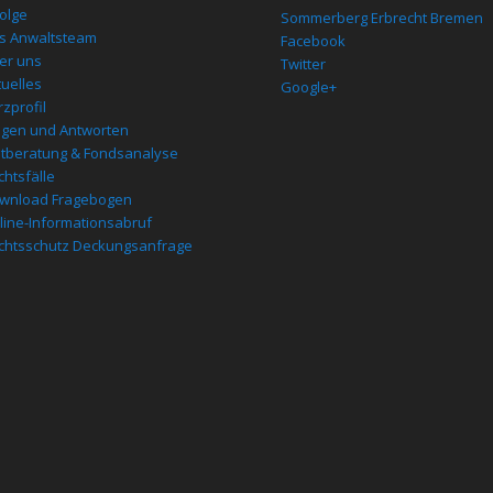
folge
Sommerberg Erbrecht Bremen
s Anwaltsteam
Facebook
er uns
Twitter
tuelles
Google+
zprofil
agen und Antworten
stberatung & Fondsanalyse
chtsfälle
wnload Fragebogen
line-Informationsabruf
chtsschutz Deckungsanfrage