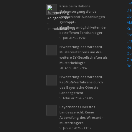
Er
Krise beim Habona
Da
Nahversorgungsfonds
Üb
Deutschland: Auszahlungen
gestoppt–
Ak
Handlungsmöglichkeiten der
Kur
betroffenen Fondsanleger
Fr
5. Juli 2026 - 15:40
Er
Erweiterung des Wirecard-
Re
Musterverfahrens um drei
Do
weitere EY-Gesellschaften als
On
Musterbeklagte
Re
28. April 2026 - 9:45
Erweiterung des Wirecard-
KapMuG-Verfahrens durch
das Bayerische Oberste
Landesgericht
5. Februar 2026 - 14:05
Bayerisches Oberstes
Landesgericht: Keine
Abberufung des Wirecard-
Musterklägers
5. Januar 2026 - 13:52