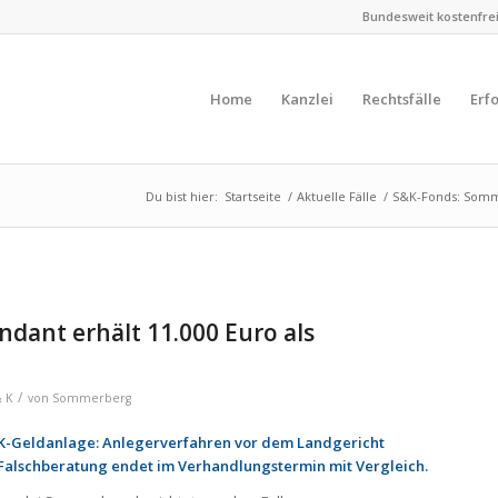
Bundesweit kostenfreie
Home
Kanzlei
Rechtsfälle
Erf
Du bist hier:
Startseite
/
Aktuelle Fälle
/
S&K-Fonds: Somme
ant erhält 11.000 Euro als
/
& K
von
Sommerberg
S&K-Geldanlage: Anlegerverfahren vor dem Landgericht
Falschberatung endet im Verhandlungstermin mit Vergleich.