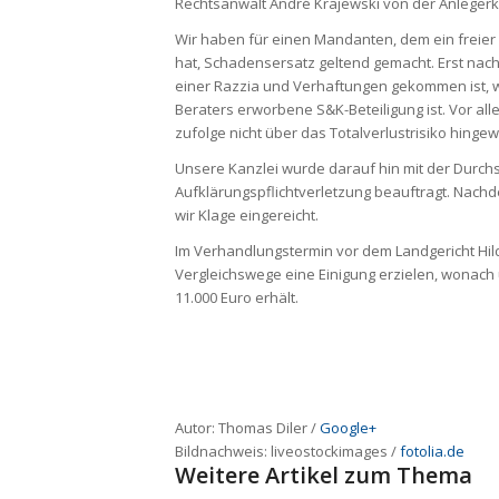
Rechtsanwalt André Krajewski von der Anlegerk
Wir haben für einen Mandanten, dem ein freier 
hat, Schadensersatz geltend gemacht. Erst na
einer Razzia und Verhaftungen gekommen ist, 
Beraters erworbene S&K-Beteiligung ist. Vor alle
zufolge nicht über das Totalverlustrisiko hinge
Unsere Kanzlei wurde darauf hin mit der Durc
Aufklärungspflichtverletzung beauftragt. Nachde
wir Klage eingereicht.
Im Verhandlungstermin vor dem Landgericht Hild
Vergleichswege eine Einigung erzielen, wonac
11.000 Euro erhält.
Autor: Thomas Diler /
Google+
Bildnachweis:
liveostockimages
/
fotolia.de
Weitere Artikel zum Thema