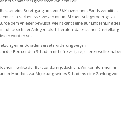
anzlei Sommerberg berichtet von dem Fall:
Berater eine Beteiligung an dem S&K Investment Fonds vermittelt
chdem es in Sachen S&K wegen mutmaßlichen Anlegerbetrugs zu
wurde dem Anleger bewusst, wie riskant seine auf Empfehlung des
m fühlte sich der Anleger falsch beraten, da er seiner Darstellung
wiesen worden sei.
hsetzung einer Schadensersatzforderung wegen
m der Berater den Schaden nicht freiwillig regulieren wollte, haben
esheim lenkte der Berater dann jedoch ein. Wir konnten hier im
h unser Mandant zur Abgeltung seines Schadens eine Zahlung von