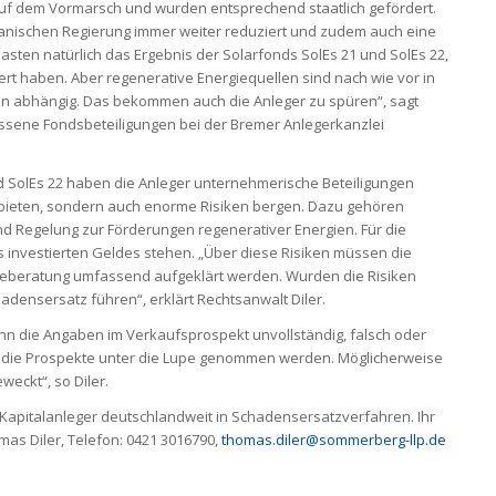
uf dem Vormarsch und wurden entsprechend staatlich gefördert.
anischen Regierung immer weiter reduziert und zudem auch eine
sten natürlich das Ergebnis der Solarfonds SolEs 21 und SolEs 22,
iert haben. Aber regenerative Energiequellen sind nach wie vor in
n abhängig. Das bekommen auch die Anleger zu spüren“, sagt
ossene Fondsbeteiligungen bei der Bremer Anlegerkanzlei
nd SolEs 22 haben die Anleger unternehmerische Beteiligungen
e bieten, sondern auch enorme Risiken bergen. Dazu gehören
d Regelung zur Förderungen regenerativer Energien. Für die
 investierten Geldes stehen. „Über diese Risiken müssen die
eberatung umfassend aufgeklärt werden. Wurden die Risiken
densersatz führen“, erklärt Rechtsanwalt Diler.
 die Angaben im Verkaufsprospekt unvollständig, falsch oder
h die Prospekte unter die Lupe genommen werden. Möglicherweise
eckt“, so Diler.
 Kapitalanleger deutschlandweit in Schadensersatzverfahren. Ihr
as Diler, Telefon: 0421 3016790,
thomas.diler@sommerberg-llp.de