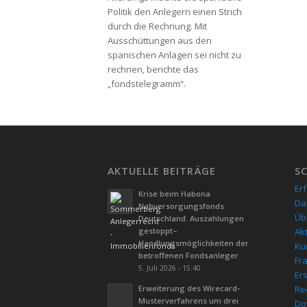
Politik den Anlegern einen Strich
durch die Rechnung. Mit
Ausschüttungen aus den
spanischen Anlagen sei nicht zu
rechnen, berichte das
„fondstelegramm“.
AKTUELLE BEITRÄGE
S
Er
Krise beim Habona
Da
Nahversorgungsfonds
Üb
Deutschland: Auszahlungen
gestoppt–
Ak
Handlungsmöglichkeiten der
Kur
betroffenen Fondsanleger
Fr
5. Juli 2026 - 15:40
Er
Erweiterung des Wirecard-
Re
Musterverfahrens um drei
Do