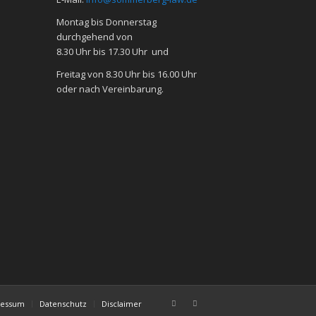
Mon­tag bis Don­ners­tag
durch­ge­hend von
8.30 Uhr bis 17.30 Uhr und
Frei­tag von 8.30 Uhr bis 16.00 Uhr
oder nach Ver­ein­ba­rung.
ressum
Datenschutz
Disclaimer