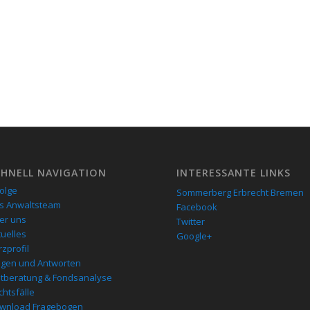
CHNELL NAVIGATION
INTERESSANTE LINKS
folge
Sommerberg Erbrecht Bremen
s Anwaltsteam
Facebook
er uns
Twitter
tuelles
Google+
zprofil
agen und Antworten
stberatung & Fondsanalyse
chtsfälle
wnload Fragebogen