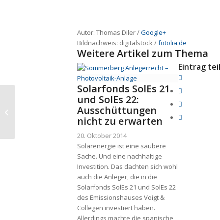
Autor: Thomas Diler /
Google+
Bildnachweis:
digitalstock
/
fotolia.de
Weitere Artikel zum Thema
Eintrag tei
Solarfonds SolEs 21
S&K-Fonds:
und SolEs 22:
Sommerberg-Mandant
Ausschüttungen
erhält 11.000 Euro als
nicht zu erwarten
Vergleichszahlun...
20. Oktober 2014
Solarenergie ist eine saubere
Sache. Und eine nachhaltige
Investition. Das dachten sich wohl
auch die Anleger, die in die
Solarfonds SolEs 21 und SolEs 22
des Emissionshauses Voigt &
Collegen investiert haben.
Allerdings machte die spanische