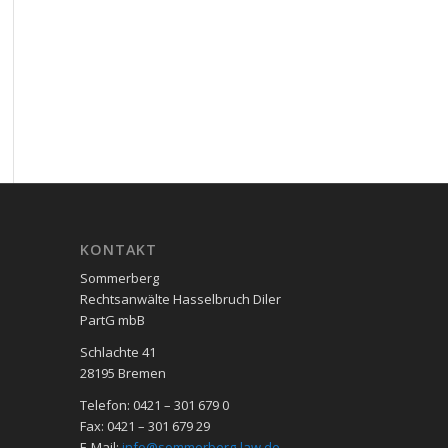
KON­TAKT
Sommerberg
Rechtsanwälte Hasselbruch Diler
PartG mbB
Schlachte 41
28195 Bre­men
Telefon: 0421 – 301 679 0
Fax: 0421 – 301 679 29
E-Mail:
info@sommerberg-law.de