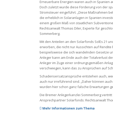
Erneuerbare Energien waren auch in Spanien a
Doch zuletzt wurde diese Förderung von der sp
Stromsteuer eingeführt. „Diese Maßnahmen bela
die erheblich in Solaranlagen in Spanien invest
einem großen Maß von staatlichen Subventione
Rechtsanwalt Thomas Diler, Experte für geschl
Sommerberg.
Mit den Anteilen an den Solarfonds SolEs 21 u
erworben, die nicht nur Aussichten auf Rendit
beispielsweise die sich wandelnden Gesetze un
Anleger kann am Ende auch der Totalverlust des
Anleger im Zuge einer ordnungsgemäßen Anlag
verschwiegen, kann das zu Ansprüchen auf Scha
Schadensersatzansprüche entstehen auch, wenn
auch nur irreführend sind. „Daher können auc
wurden hier schon ganz falsche Erwartungen gew
Die Bremer Anlegerkanzlei Sommerberg vertritt
Ansprechpartner Solarfonds: Rechtsanwalt Thom
Mehr Informationen zum Thema