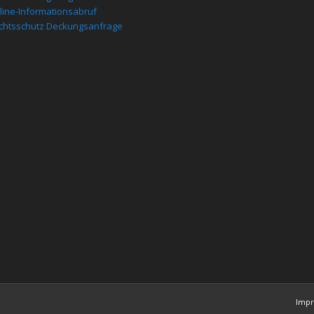
line-Informationsabruf
chtsschutz Deckungsanfrage
Imp