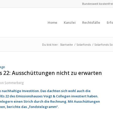
Bundesweit kostenfreie
Home
Kanzlei
Rechtsfälle
Erf
Du bist hier:
Startseite
/
Solarfonds
/
Solarfonds So
Es 22: Ausschüttungen nicht zu erwarten
von
Sommerberg
 nachhaltige Investition. Das dachten sich wohl auch die
olEs 22 des Emissionshauses Voigt & Collegen investiert haben.
Anlegern einen Strich durch die Rechnung. Mit Ausschüttungen
hnen, berichte das „fondstelegramm“.