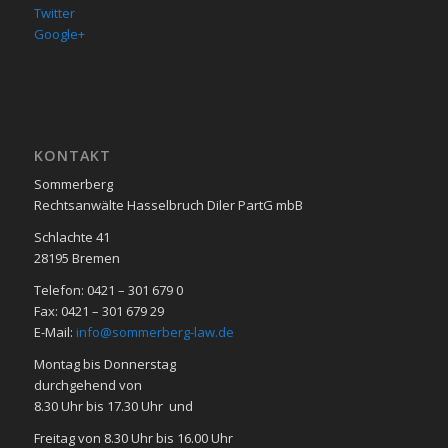
Twitter
Google+
KON­TAKT
Sommerberg
Rechtsanwälte Hasselbruch Diler PartG mbB
Schlachte 41
28195 Bre­men
Telefon: 0421 – 301 679 0
Fax: 0421 – 301 679 29
E-Mail:
info@sommerberg-law.de
Mon­tag bis Don­ners­tag
durch­ge­hend von
8.30 Uhr bis 17.30 Uhr und
Frei­tag von 8.30 Uhr bis 16.00 Uhr