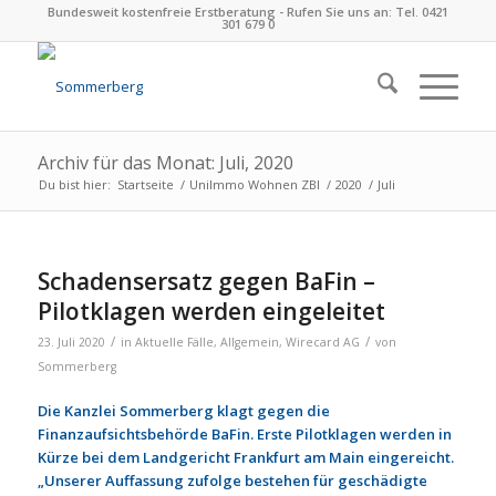
Bundesweit kostenfreie Erstberatung - Rufen Sie uns an: Tel. 0421
301 679 0
Archiv für das Monat: Juli, 2020
Du bist hier:
Startseite
/
UniImmo Wohnen ZBI
/
2020
/
Juli
Schadensersatz gegen BaFin –
Pilotklagen werden eingeleitet
/
/
23. Juli 2020
in
Aktuelle Fälle
,
Allgemein
,
Wirecard AG
von
Sommerberg
Die Kanzlei Sommerberg klagt gegen die
Finanzaufsichtsbehörde BaFin. Erste Pilotklagen werden in
Kürze bei dem Landgericht Frankfurt am Main eingereicht.
„Unserer Auffassung zufolge bestehen für geschädigte