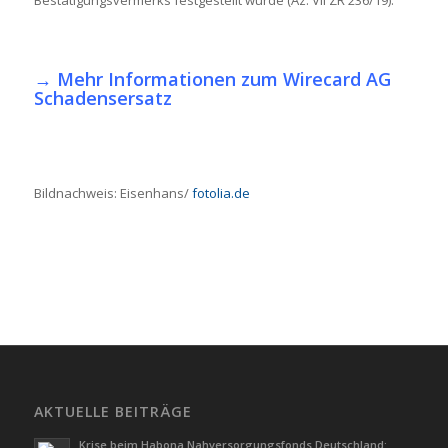
Bestätigungsvermerks festgestellt wurde (Az. VII ZR 236/19).
→
Mehr Informationen zum Wirecard AG
Schadensersatz
Bildnachweis: Eisenhans/
fotolia.de
AKTUELLE BEITRÄGE
Krise beim Habona Nahversorgungsfonds Deutschland: