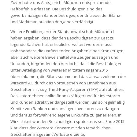
Zuvor hatte das Amtsgericht München entsprechende
Haftbefehle erlassen. Die Beschuldigten sind des
gewerbsmäßigen Bandenbetruges, der Untreue, der Bilanz-
und Marktmanipulation dringend verdächtigt.
Weitere Ermittlungen der Staatsanwaltschaft München I
haben ergeben, dass der den Beschuldigten zur Last zu
legende Sachverhalt erheblich erweitert werden muss.
Insbesondere die umfassenden Angaben eines Kronzeugen,
aber auch weitere Beweismittel wie Zeugenaussagen und
Urkunden, begründen den Verdacht, dass die Beschuldigten
unter Beteiligung von weiteren Mittätern im Jahr 2015
übereinkamen, die Bilanzsumme und das Umsatzvolumen der
Wirecard AG durch das Vortäuschen von Einnahmen aus
Geschäften mit sog. Third-Party-Acquirern (TPA) aufzublähen.
Das Unternehmen sollte finanzkräftiger und für Investoren
und Kunden attraktiver dargestellt werden, um so regelmäßig
Kredite von Banken und sonstigen Investoren zu erlangen
und daraus fortwährend eigene Einkünfte zu generieren. In
Wirklichkeit war den Beschuldigten spätestens seit Ende 2015
klar, dass der Wirecard Konzern mit den tatsächlichen
Geschäften insgesamt Verluste erzielte.