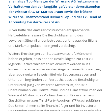
ehemalige Top-Manager der Wirecard AG festgenommen.
Verhaftet wurden der langjährige Vorstandsvorsitzenden
der Wirecard AG Dr. Markus Braun sowie der frühere
Wirecard-Finanzvorstand Burkard Ley und der Ex- Head of
Accounting bei der Wirecard AG.
Zuvor hatte das Amtsgericht München entsprechende
Haftbefehle erlassen. Die Beschuldigten sind des
gewerbsmäßigen Bandenbetruges, der Untreue, der Bilanz-
und Marktmanipulation dringend verdächtigt.
Weitere Ermittlungen der Staatsanwaltschaft München I
haben ergeben, dass der den Beschuldigten zur Last zu
legende Sachverhalt erheblich erweitert werden muss.
Insbesondere die umfassenden Angaben eines Kronzeugen,
aber auch weitere Beweismittel wie Zeugenaussagen und
Urkunden, begründen den Verdacht, dass die Beschuldigten
unter Beteiligung von weiteren Mittätern im Jahr 2015
übereinkamen, die Bilanzsumme und das Umsatzvolumen der
Wirecard AG durch das Vortäuschen von Einnahmen aus
Geschäften mit sog. Third-Party-Acquirern (TPA) aufzublähen.
Das Unternehmen sollte finanzkräftiger und für Investoren
und Kunden attraktiver dargestellt werden, um so regelmäßig