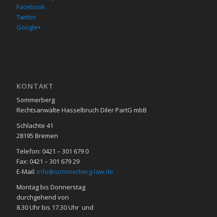
Facebook
Twitter
Google+
KON­TAKT
Sommerberg
Rechtsanwälte Hasselbruch Diler PartG mbB
Schlachte 41
28195 Bre­men
Telefon: 0421 – 301 679 0
Fax: 0421 – 301 679 29
E-Mail:
info@sommerberg-law.de
Mon­tag bis Don­ners­tag
durch­ge­hend von
8.30 Uhr bis 17.30 Uhr und