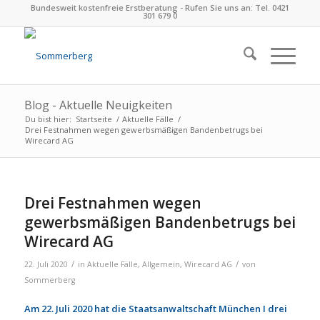
Bundesweit kostenfreie Erstberatung - Rufen Sie uns an: Tel. 0421
301 679 0
Blog - Aktuelle Neuigkeiten
Du bist hier:
Startseite
/
Aktuelle Fälle
/
Drei Festnahmen wegen gewerbsmäßigen Bandenbetrugs bei
Wirecard AG
Drei Festnahmen wegen
gewerbsmäßigen Bandenbetrugs bei
Wirecard AG
/
/
22. Juli 2020
in
Aktuelle Fälle
,
Allgemein
,
Wirecard AG
von
Sommerberg
Am 22. Juli 2020 hat die Staatsanwaltschaft München I drei