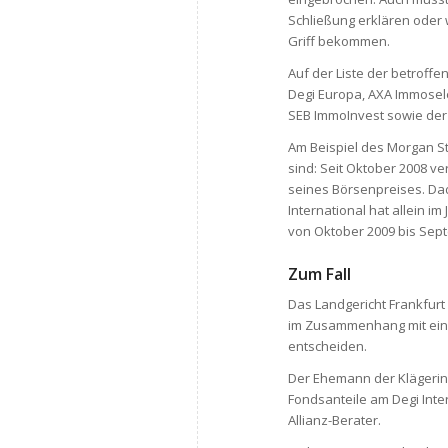
Schließung erklären oder w
Griff bekommen.
Auf der Liste der betroffe
Degi Europa, AXA Immosele
SEB ImmoInvest sowie de
Am Beispiel des Morgan Sta
sind: Seit Oktober 2008 ve
seines Börsenpreises. Dad
International hat allein i
von Oktober 2009 bis Sept
Zum Fall
Das Landgericht Frankfur
im Zusammenhang mit eine
entscheiden.
Der Ehemann der Klägerin
Fondsanteile am Degi Int
Allianz-Berater.