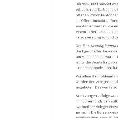
Bei dem Urteil handelt es
erheblich stärkt. Erstmals 
offenen Immobilienfonds fü
ist. Offene Immobilienfon
empfohlen werden, die ein
einem sicherheitsorientie
Falschberatung vor und 
Der
Entscheidung kommt b
Bankgeschäften besonders
am Main erlassen wurde. 
ist für die Beurteilung vo
Finanzmetropole Frankfurt
Vor allem die Problem-Fon
wurden den Anlegern nachwe
angeboten. Das war falsch,
Schätzungen zufolge wurd
Immobilienfonds verkauft.
Nachteil der Anleger entwi
gemacht. Die Börsenpreise
eingebrochen. Auch musste