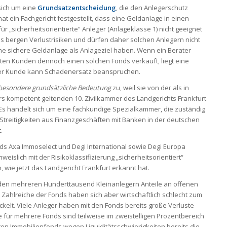
 sich um eine
Grundsatzentscheidung
, die den Anlegerschutz
hat ein Fachgericht festgestellt, dass eine Geldanlage in einen
r „sicherheitsorientierte“ Anleger (Anlageklasse 1) nicht geeignet
ds bergen Verlustrisiken und dürfen daher solchen Anlegern nicht
e sichere Geldanlage als Anlageziel haben. Wenn ein Berater
rten Kunden dennoch einen solchen Fonds verkauft, liegt eine
der Kunde kann Schadenersatz beanspruchen.
esondere grundsätzliche Bedeutung
zu, weil sie von der als in
 kompetent geltenden 10. Zivilkammer des Landgerichts Frankfurt
Es handelt sich um eine fachkundige Spezialkammer, die zuständig
n Streitigkeiten aus Finanzgeschäften mit Banken in der deutschen
.
ds Axa Immoselect und Degi International sowie Degi Europa
islich mit der Risikoklassifizierung „sicherheitsorientiert“
 wie jetzt das Landgericht Frankfurt erkannt hat.
en mehreren Hunderttausend Kleinanlegern Anteile an offenen
 Zahlreiche der Fonds haben sich aber wirtschaftlich schlecht zum
ckelt. Viele Anleger haben mit den Fonds bereits große Verluste
 für mehrere Fonds sind teilweise im zweistelligen Prozentbereich
n Immobilienfonds wegen Liquiditätsschwierigkeiten bereits die