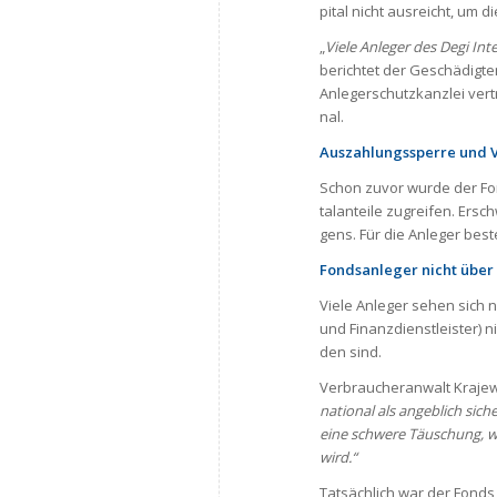
pi­tal nicht aus­reicht, um d
„
Viele Anle­ger des Degi Inte
berich­tet der Geschä­dig­te
Anle­ger­schutz­kanz­lei ver­
nal.
Aus­zah­lungs­sperre und V
Schon zuvor wurde der Fond
tal­an­teile zugrei­fen. Er
gens. Für die Anle­ger beste
Fonds­an­le­ger nicht über 
Viele Anle­ger sehen sich n
und Finanz­dienst­leis­ter) ni
den sind.
Ver­brau­cher­an­walt Kra­jew­
na­tio­nal als angeb­lich sic
eine schwere Täu­schung, wen
wird.“
Tat­säch­lich war der Fonds 