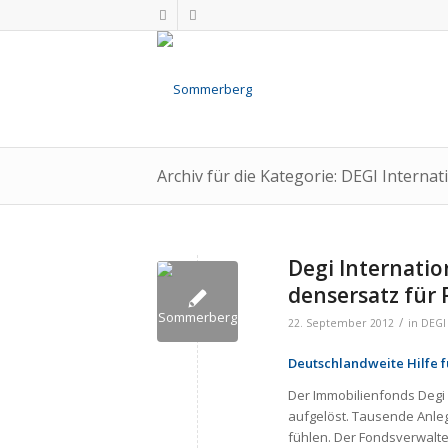
Archiv für die Kategorie: DEGI Internat
Degi Inter­na­tio­
dens­er­satz für 
/
22. September 2012
in
DEGI 
Deutsch­land­weite Hilfe f
Der Immo­bi­li­en­fonds Degi 
auf­ge­löst. Tau­sende Anle­g
füh­len. Der Fonds­ver­wal­