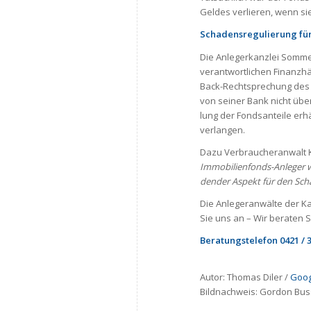
Gel­des ver­lie­ren, wenn s
Scha­dens­re­gu­lie­rung fü
Die Anle­ger­kanz­lei Som­m
ver­ant­wort­li­chen Finanz­h
Back-Rechtsprechung des B
von sei­ner Bank nicht über d
lung der Fonds­an­teile er
ver­lan­gen.
Dazu Ver­brau­cher­an­walt Kr
Immobilienfonds-Anleger wurd
den­der Aspekt für den Scha­
Die Anle­ger­an­wälte der Ka
Sie uns an – Wir bera­ten Si
Bera­tungs­te­le­fon
0421
/ 
Autor: Thomas Diler /
Goog
Bildnachweis:
Gordon Bus