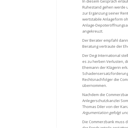
In diesem Gespräch erläut
Ruhestand gehen werde un
zur Ergänzung seiner Rent
wertstabile Anlageform o
Anlage-Depoteröffnungsant
angekreuzt.
Der Berater empfahl dann 
Beratung vertraute der E
Der Degi International ste
es zu herben Verlusten, d
Ehemann der Klägerin erka
Schadensersatzforderunge
Rechtsnachfolger die Comm
übernommen.
Nachdem die Commerzbank d
Anlegerschutzkanzlei Som
Thomas Diler von der Kan
Argumentation gefolgt und
Die Commerzbank muss das
der Fondsanteile erstatt