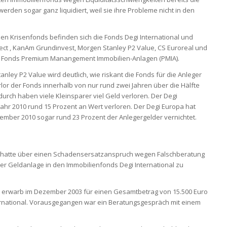
erden sogar ganz liquidiert, weil sie ihre Probleme nicht in den
nen Krisenfonds befinden sich die Fonds Degi International und
ct , KanAm Grundinvest, Morgen Stanley P2 Value, CS Euroreal und
r Fonds Premium Manangement Immobilien-Anlagen (PMIA).
nley P2 Value wird deutlich, wie riskant die Fonds für die Anleger
rlor der Fonds innerhalb von nur rund zwei Jahren über die Hälfte
urch haben viele Kleinsparer viel Geld verloren. Der Degi
m Jahr 2010 rund 15 Prozent an Wert verloren. Der Degi Europa hat
ember 2010 sogar rund 23 Prozent der Anlegergelder vernichtet.
t hatte über einen Schadensersatzanspruch wegen Falschberatung
r Geldanlage in den Immobilienfonds Degi International zu
 erwarb im Dezember 2003 für einen Gesamtbetrag von 15.500 Euro
ernational. Vorausgegangen war ein Beratungsgespräch mit einem