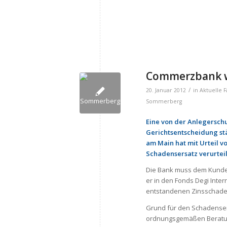
Com­merz­bank w
/
20. Januar 2012
in
Aktuelle F
Sommerberg
Eine von der Anlegersch
Gerichtsentscheidung stä
am Main hat mit Urteil v
Schadensersatz verurteil
Die Bank muss dem Kunden
er in den Fonds Degi Int
entstandenen Zinsschade
Grund für den Schadensers
ordnungsgemäßen Beratung