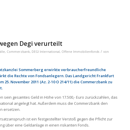
egen Degi ver­ur­teilt
/
älle
,
Commerzbank
,
DEGI International
,
Offene Immobilienfonds
von
utzkanzlei Sommerberg erwirkte verbraucherfreundliche
rkt die Rechte von Fondsanlegern. Das Landgericht Frankfurt
om 25. November 2011 (Az. 2-10 O 214/11) die Commerzbank zu
t.
 sein gesamtes Geld in Höhe von 17.500,- Euro zurückzahlen, das
ernational angelegt hat. Außerdem muss die Commerzbank den
n ersetzen.
atzanspruch ist ein festgestellter Verstoß gegen die Pflicht zur
 über eine Geldanlage in einen riskanten Fonds.