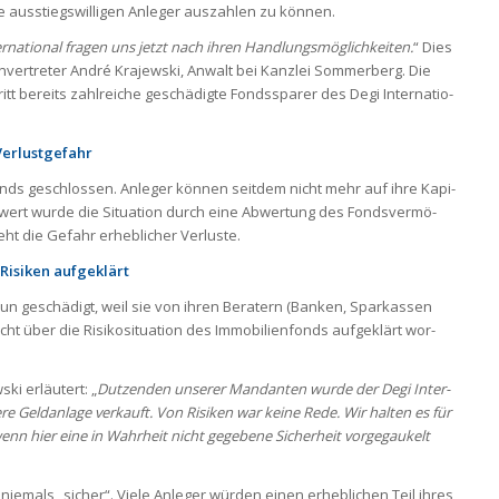
ie aus­stiegs­wil­li­gen Anle­ger aus­zah­len zu kön­nen.
r­na­tio­nal fra­gen uns jetzt nach ihren Hand­lungs­mög­lich­kei­ten.
“ Dies
n­ver­tre­ter André Kra­jew­ski, Anwalt bei Kanz­lei Som­mer­berg. Die
tritt bereits zahl­rei­che geschä­digte Fonds­spa­rer des Degi Inter­na­tio­
er­lust­ge­fahr
s geschlos­sen. Anle­ger kön­nen seit­dem nicht mehr auf ihre Kapi­
schwert wurde die Situa­tion durch eine Abwer­tung des Fonds­ver­mö­
ht die Gefahr erheb­li­cher Ver­luste.
Risi­ken auf­ge­klärt
un geschä­digt, weil sie von ihren Bera­tern (Ban­ken, Spar­kas­sen
cht über die Risi­ko­si­tua­tion des Immo­bi­li­en­fonds auf­ge­klärt wor­
ski erläu­tert: „
Dut­zen­den unse­rer Man­dan­ten wurde der Degi Inter­
here Geld­an­lage ver­kauft. Von Risi­ken war keine Rede. Wir hal­ten es für
n hier eine in Wahr­heit nicht gege­bene Sicher­heit vor­ge­gau­kelt
nie­mals „sicher“. Viele Anle­ger wür­den einen erheb­li­chen Teil ihres