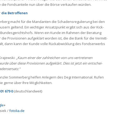
ie die Fonds­an­teile nun über die Börse ver­kau­fen wür­den.
r die Betrof­fe­nen
er­berg macht für die Man­dan­ten die Scha­dens­re­gu­lie­rung bei den
äu­sern gel­tend. Ein wich­ti­ger Ansatz­punkt ergibt sich aus der Kick-
un­des­ge­richts­hofs. Wenn ein Kunde im Rah­men der Bera­tung
ie Pro­vi­sio­nen auf­ge­klärt wor­den ist, die die Bank für die Ver­mitt­
hält, dann kann der Kunde volle Rück­ab­wick­lung des Fond­ser­werbs
a­jew­ski: „
Kaum einer der zahl­rei­chen von uns ver­tre­te­nen
e über diese Pro­vi­sio­nen auf­ge­klärt. Dies ist jetzt ein ent­schei­
dens­er­satz.“
nzlei Som­mer­berg hel­fen Anle­gern des Degi Inter­na­tio­nal. Rufen
e gerne über Ihre Mög­lich­kei­ten.
301 679 0
(deutsch­land­weit)
le+
siek
/
fotolia.de