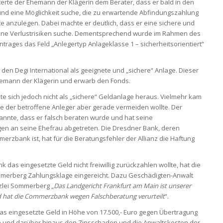
erte der Ehemann der Klägerin dem Berater, dass er bald in den
d eine Möglichkeit suche, die zu erwartende Abfindungszahlung
e anzulegen. Dabei machte er deutlich, dass er eine sichere und
hne Verlustrisiken suche. Dementsprechend wurde im Rahmen des
rages das Feld „Anlegertyp Anlageklasse 1 – sicherheitsorientiert“
den Degi International als geeignete und „sichere“ Anlage. Dieser
hemann der Klägerin und erwarb den Fonds.
llte sich jedoch nicht als „sichere“ Geldanlage heraus. Vielmehr kam
ie der betroffene Anleger aber gerade vermeiden wollte. Der
nnte, dass er falsch beraten wurde und hat seine
n an seine Ehefrau abgetreten. Die Dresdner Bank, deren
erzbank ist, hat für die Beratungsfehler der Allianz die Haftung
as eingesetzte Geld nicht freiwillig zurückzahlen wollte, hat die
merberg Zahlungsklage eingereicht. Dazu Geschädigten-Anwalt
zlei Sommerberg „
Das Landgericht Frankfurt am Main ist unserer
 hat die Commerzbank wegen Falschberatung verurteilt
“.
 eingesetzte Geld in Höhe von 17.500,- Euro gegen Übertragung
en und darüber hinaus den Zinsschaden und die Anwaltskosten der