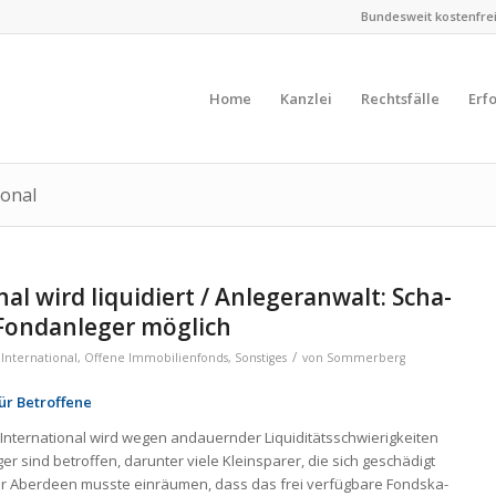
Bundesweit kostenfreie
Home
Kanzlei
Rechtsfälle
Erf
ional
nal wird liqui­diert / Anle­ger­an­walt: Scha­
Fond­an­le­ger mög­lich
/
International
,
Offene Immobilienfonds
,
Sonstiges
von
Sommerberg
ür Betrof­fene
Inter­na­tio­nal wird wegen andau­ern­der Liqui­di­täts­schwie­rig­kei­ten
er sind betrof­fen, dar­un­ter viele Klein­spa­rer, die sich geschä­digt
ter Aber­deen musste ein­räu­men, dass das frei ver­füg­bare Fonds­ka­