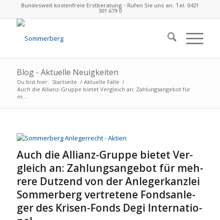
Bundesweit kostenfreie Erstberatung - Rufen Sie uns an: Tel. 0421
301 679 0
Blog - Aktuelle Neuigkeiten
Du bist hier:
Startseite
/
Aktuelle Fälle
/
Auch die Allianz-Gruppe bie­tet Ver­gleich an: Zah­lungs­an­ge­bot für
m...
Auch die Allianz-Gruppe bie­tet Ver­
gleich an: Zah­lungs­an­ge­bot für meh­
rere Dut­zend von der Anle­ger­kanz­lei
Som­mer­berg ver­tre­tene Fonds­an­le­
ger des Krisen-Fonds Degi Inter­na­tio­