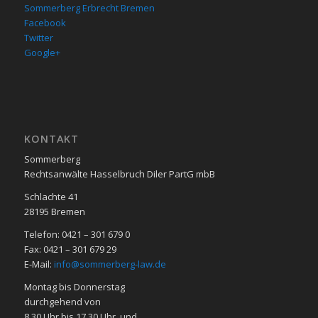
Sommerberg Erbrecht Bremen
Facebook
Twitter
Google+
KON­TAKT
Sommerberg
Rechtsanwälte Hasselbruch Diler PartG mbB
Schlachte 41
28195 Bre­men
Telefon: 0421 – 301 679 0
Fax: 0421 – 301 679 29
E-Mail:
info@sommerberg-law.de
Mon­tag bis Don­ners­tag
durch­ge­hend von
8.30 Uhr bis 17.30 Uhr und