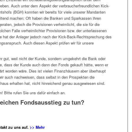
geben. Auch unter dem Aspekt der verbraucherfreundlichen Kick-
shofs (BGH) konnten wir bereits für viele unserer Mandanten
geltend machen: Oft haben die Banken und Sparkassen ihren
aten, jedoch die Provisionen verheimlicht, die sie für die
olchen Falle verheimlichter Provisionen bzw. der unterlassenen
e hat der Anleger jedoch nach der Kick-Back-Rechtsprechung des
gsanspruch. Auch diesen Aspekt prüfen wir für unsere
ehr gut, weil nicht der Kunde, sondern umgekehrt die Bank oder
, dass der Kunde auch dann den Fonds gekauft hätte, wenn er
ärt worden wäre. Dies ist vielen Finanzhäusern aber überhaupt
 wir auch nachweisen, dass selbst in den Prospekten die
haus erhalten hat, nicht hinreichend genau ausgewiesen sind.
! Bitte rufen Sie uns dafür einfach an.
greichen Fondsausstieg zu tun?
takt zu uns auf.
>> Mehr