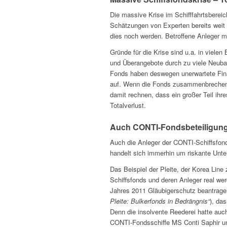
Die massive Krise im Schifffahrtsberei
Schätzungen von Experten bereits weit 
dies noch werden. Betroffene Anleger müs
Gründe für die Krise sind u.a. in vielen
und Überangebote durch zu viele Neuba
Fonds haben deswegen unerwartete Fina
auf. Wenn die Fonds zusammenbrechen, 
damit rechnen, dass ein großer Teil ihre
Totalverlust.
Auch CONTI-Fondsbeteiligunge
Auch die Anleger der CONTI-Schiffsfond
handelt sich immerhin um riskante Unt
Das Beispiel der Pleite, der Korea Line 
Schiffsfonds und deren Anleger real w
Jahres 2011 Gläubigerschutz beantragen
Pleite: Bulkerfonds in Bedrängnis“
), da
Denn die insolvente Reederei hatte auch
CONTI-Fondsschiffe MS Conti Saphir un