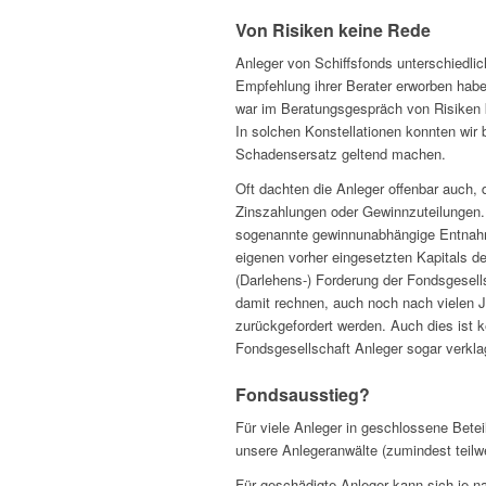
Von Risiken keine Rede
Anleger von Schiffsfonds unterschiedlic
Empfehlung ihrer Berater erworben habe
war im Beratungsgespräch von Risiken ke
In solchen Konstellationen konnten wir 
Schadensersatz geltend machen.
Oft dachten die Anleger offenbar auch,
Zinszahlungen oder Gewinnzuteilungen. 
sogenannte gewinnunabhängige Entnahm
eigenen vorher eingesetzten Kapitals de
(Darlehens-) Forderung der Fondsgesell
damit rechnen, auch noch nach vielen 
zurückgefordert werden. Auch dies ist k
Fondsgesellschaft Anleger sogar verkl
Fondsausstieg?
Für viele Anleger in geschlossene Betei
unsere Anlegeranwälte (zumindest teil
Für geschädigte Anleger kann sich je n