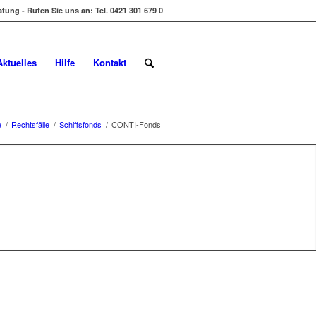
tung - Rufen Sie uns an: Tel. 0421 301 679 0
Aktuelles
Hilfe
Kontakt
e
/
Rechtsfälle
/
Schiffsfonds
/
CONTI-Fonds