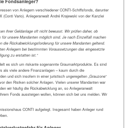
die Fondsanleger?
teressen von Anlegern verschiedener CONTI-Schiffsfonds, darunter
X (Conti Vario). Anlegeranwalt André Krajewski von der Kanzlei
n ihrer Geldanlage oft nicht bewusst. Wir prüfen daher, ob
s für unsere Mandanten möglich sind. Je nach Einzelfall machen
en die Rückabwicklungsforderung für unsere Mandanten geltend.
uten Anlegern bei bestimmten Voraussetzungen das eingesetzte
gung zu erstatten ist.“
delt es sich um riskante sogenannte Graumarktprodukte. Es sind
s als viele andere Finanzanlagen – kaum durch die
n und sich insofern in einer juristisch ungeregelten „Grauzone“
vor den Risiken solcher Anlagen. Vielen unserer Mandanten war
den wir häufig die Rückabwicklung an, so Anlegeranwalt
s ihrem Fonds aussteigen wollen, können sich bei uns melden. Wir
missionshaus CONTI aufgelegt. Insgesamt haben Anleger rund
rben.
talverlustgefahr für Anleger