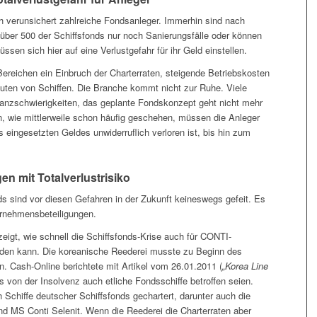
ch verunsichert zahlreiche Fondsanleger. Immerhin sind nach
über 500 der Schiffsfonds nur noch Sanierungsfälle oder können
sen sich hier auf eine Verlustgefahr für ihr Geld einstellen.
 Bereichen ein Einbruch der Charterraten, steigende Betriebskosten
uten von Schiffen. Die Branche kommt nicht zur Ruhe. Viele
nzschwierigkeiten, das geplante Fondskonzept geht nicht mehr
wie mittlerweile schon häufig geschehen, müssen die Anleger
s eingesetzten Geldes unwiderruflich verloren ist, bis hin zum
n mit Totalverlustrisiko
s sind vor diesen Gefahren in der Zukunft keineswegs gefeit. Es
ernehmensbeteiligungen.
zeigt, wie schnell die Schiffsfonds-Krise auch für CONTI-
erden kann. Die koreanische Reederei musste zu Beginn des
. Cash-Online berichtete mit Artikel vom 26.01.2011 (
„Korea Line
ss von der Insolvenz auch etliche Fondsschiffe betroffen seien.
 Schiffe deutscher Schiffsfonds gechartert, darunter auch die
d MS Conti Selenit. Wenn die Reederei die Charterraten aber