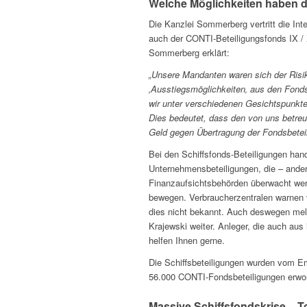
Welche Möglichkeiten haben 
Die Kanzlei Sommerberg vertritt die In
auch der CONTI-Beteiligungsfonds IX / 
Sommerberg erklärt:
„Unsere Mandanten waren sich der Risike
‚Ausstiegsmöglichkeiten‚ aus den Fond
wir unter verschiedenen Gesichtspunkt
Dies bedeutet, dass den von uns betre
Geld gegen Übertragung der Fondsbeteili
Bei den Schiffsfonds-Beteiligungen han
Unternehmensbeteiligungen, die – ander
Finanzaufsichtsbehörden überwacht werde
bewegen. Verbraucherzentralen warnen 
dies nicht bekannt. Auch deswegen mel
Krajewski weiter. Anleger, die auch au
helfen Ihnen gerne.
Die Schiffsbeteiligungen wurden vom E
56.000 CONTI-Fondsbeteiligungen erwo
Massive Schiffsfondskrise – To