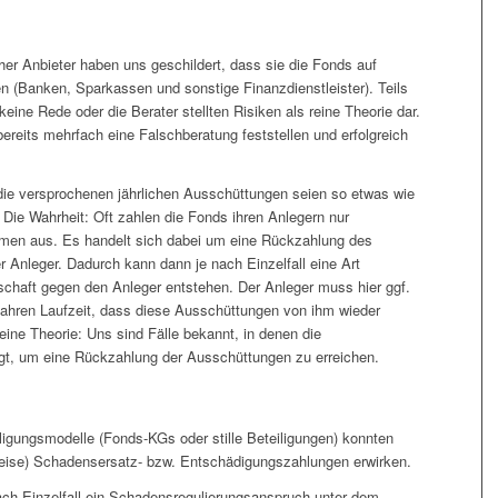
her Anbieter haben uns geschildert, dass sie die Fonds auf
n (Banken, Sparkassen und sonstige Finanzdienstleister). Teils
ine Rede oder die Berater stellten Risiken als reine Theorie dar.
bereits mehrfach eine Falschberatung feststellen und erfolgreich
 die versprochenen jährlichen Ausschüttungen seien so etwas wie
Die Wahrheit: Oft zahlen die Fonds ihren Anlegern nur
en aus. Es handelt sich dabei um eine Rückzahlung des
r Anleger. Dadurch kann dann je nach Einzelfall eine Art
schaft gegen den Anleger entstehen. Der Anleger muss hier ggf.
Jahren Laufzeit, dass diese Ausschüttungen von ihm wieder
eine Theorie: Uns sind Fälle bekannt, in denen die
agt, um eine Rückzahlung der Ausschüttungen zu erreichen.
ligungsmodelle (Fonds-KGs oder stille Beteiligungen) konnten
weise) Schadensersatz- bzw. Entschädigungszahlungen erwirken.
ach Einzelfall ein Schadensregulierungsanspruch unter dem