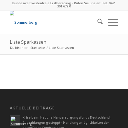
Bundesweit kostenfreie Erstberatung - Rufen Sie uns an: Tel. 0421
301 679 0
Liste Sparkassen
Du bist hier:
Startseite
/
Liste Sparkassen
AKTUELLE BEITRÄGE
Krise beim Habona Nahversorgungsfonds Deutschland:
Auszahlungen gestoppt– Handlungsmöglichkeiten der
betroffenen Fondsanleger