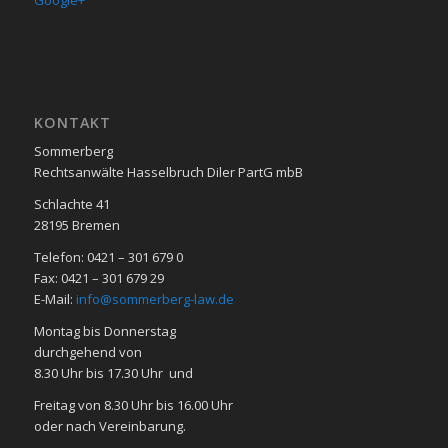
Google+
KON­TAKT
Sommerberg
Rechtsanwälte Hasselbruch Diler PartG mbB
Schlachte 41
28195 Bre­men
Telefon: 0421 – 301 679 0
Fax: 0421 – 301 679 29
E-Mail:
info@sommerberg-law.de
Mon­tag bis Don­ners­tag
durch­ge­hend von
8.30 Uhr bis 17.30 Uhr und
Frei­tag von 8.30 Uhr bis 16.00 Uhr
oder nach Ver­ein­ba­rung.