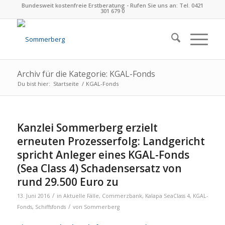
Bundesweit kostenfreie Erstberatung - Rufen Sie uns an: Tel. 0421
301 679 0
Archiv für die Kategorie: KGAL-Fonds
Du bist hier:
Startseite
/
KGAL-Fonds
Kanzlei Sommerberg erzielt
erneuten Prozesserfolg: Landgericht
spricht Anleger eines KGAL-Fonds
(Sea Class 4) Schadensersatz von
rund 29.500 Euro zu
/
13. Juni 2016
in
Aktuelle Fälle
,
Commerzbank
,
Kalapa SeaClass 4
,
KGAL-
/
Fonds
,
Schiffsfonds
von
Sommerberg