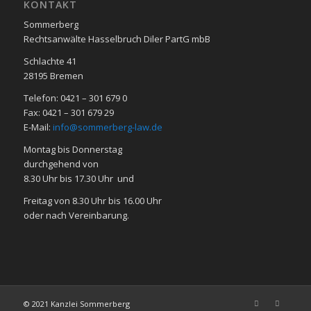
KON­TAKT
Sommerberg
Rechtsanwälte Hasselbruch Diler PartG mbB
Schlachte 41
28195 Bre­men
Telefon: 0421 – 301 679 0
Fax: 0421 – 301 679 29
E-Mail:
info@sommerberg-law.de
Mon­tag bis Don­ners­tag
durch­ge­hend von
8.30 Uhr bis 17.30 Uhr und
Frei­tag von 8.30 Uhr bis 16.00 Uhr
oder nach Ver­ein­ba­rung.
© 2021 Kanzlei Sommerberg