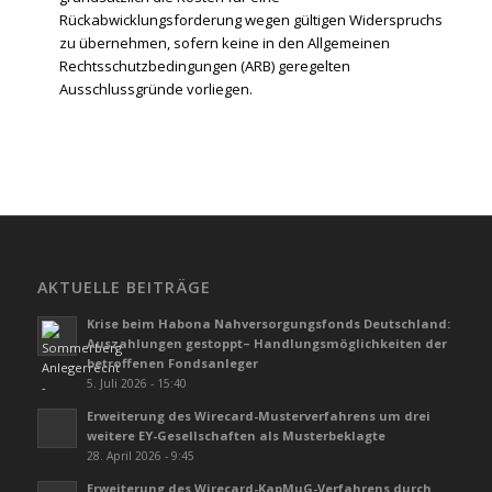
Rückabwicklungsforderung wegen gültigen Widerspruchs
zu übernehmen, sofern keine in den Allgemeinen
Rechtsschutzbedingungen (ARB) geregelten
Ausschlussgründe vorliegen.
AKTUELLE BEITRÄGE
Krise beim Habona Nahversorgungsfonds Deutschland:
Auszahlungen gestoppt– Handlungsmöglichkeiten der
betroffenen Fondsanleger
5. Juli 2026 - 15:40
Erweiterung des Wirecard-Musterverfahrens um drei
weitere EY-Gesellschaften als Musterbeklagte
28. April 2026 - 9:45
Erweiterung des Wirecard-KapMuG-Verfahrens durch