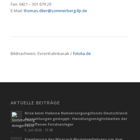
Fax: 0421 – 301 679 29
E-Mail:
thomas.diler@sommerberg-llp.de
Bildnachweis:
EvrenKalinbacak
/
fotolia.de
AKTUELLE BEITRÄGE
Krise beim Habona Nahversorgungsfonds Deutschland:
Auszahlungen gestoppt– Handlungsmöglichkeiten der
betroffenen Fondsanleger
5. Juli 2026 - 15:40
Erweiterung des Wirecard-Musterverfahrens um drei