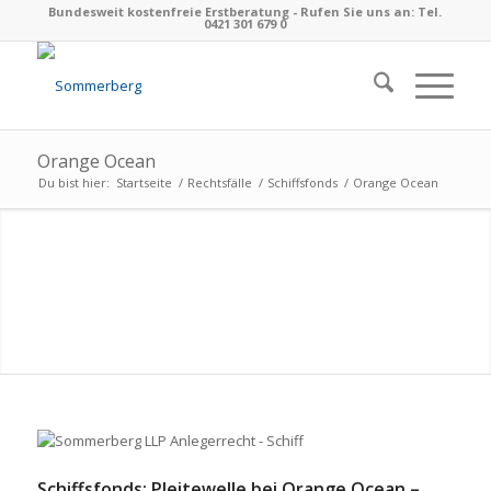
Bundesweit kostenfreie Erstberatung - Rufen Sie uns an: Tel.
0421 301 679 0
Orange Ocean
Du bist hier:
Startseite
/
Rechtsfälle
/
Schiffsfonds
/
Orange Ocean
Schiffsfonds: Pleitewelle bei Orange Ocean –