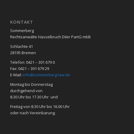
KON­TAKT
Sommerberg
Rechtsanwälte Hasselbruch Diler PartG mbB
Schlachte 41
28195 Bre­men
Telefon: 0421 – 301 679 0
Fax: 0421 – 301 679 29
E-Mail:
info@sommerberg-law.de
Mon­tag bis Don­ners­tag
durch­ge­hend von
8.30 Uhr bis 17.30 Uhr und
Frei­tag von 8.30 Uhr bis 16.00 Uhr
oder nach Ver­ein­ba­rung.