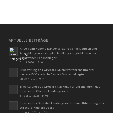
AKTUELLE BEITRÄGE
Krise beim Habona Nahversorgungsfonds Deutschland:
Auszahlungen gestoppt– Handlungsmöglichkeiten der
betroffenen Fondsanleger
5. Juli 2026 - 15:40
Erweiterung des Wirecard-Musterverfahrens um drei
weitere EY-Gesellschaften als Musterbeklagte
28. April 2026 - 9:45
Erweiterung des Wirecard-KapMuG-Verfahrens durch das
Bayerische Oberste Landesgericht
5. Februar 2026 - 14:05
Bayerisches Oberstes Landesgericht: Keine Abberufung des
Wirecard-Musterklägers
5. Januar 2026 - 13:52