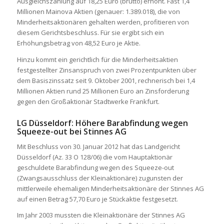
Ausgleichszahlung auf 18,25 Euro (brutto) erhöht. Fast 1,4
Millionen Mainova Aktien (genauer: 1.389.018), die von
Minderheitsaktionären gehalten werden, profitieren von
diesem Gerichtsbeschluss. Für sie ergibt sich ein
Erhöhungsbetrag von 48,52 Euro je Aktie.
Hinzu kommt ein gerichtlich für die Minderheitsaktien
festgestellter Zinsanspruch von zwei Prozentpunkten über
dem Basiszinssatz seit 9. Oktober 2001, rechnerisch bei 1,4
Millionen Aktien rund 25 Millionen Euro an Zinsforderung
gegen den Großaktionär Stadtwerke Frankfurt.
LG Düsseldorf: Höhere Barabfindung wegen
Squeeze-out bei Stinnes AG
Mit Beschluss von 30. Januar 2012 hat das Landgericht
Düsseldorf (Az. 33 O 128/06) die vom Hauptaktionär
geschuldete Barabfindung wegen des Squeeze-out
(Zwangsausschluss der Kleinaktionäre) zugunsten der
mittlerweile ehemaligen Minderheitsaktionäre der Stinnes AG
auf einen Betrag 57,70 Euro je Stückaktie festgesetzt.
Im Jahr 2003 mussten die Kleinaktionäre der Stinnes AG