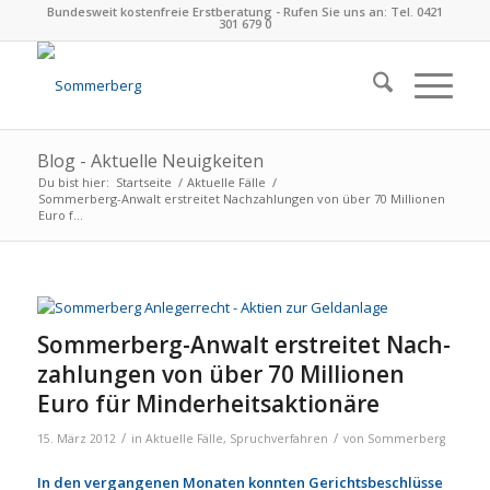
Bundesweit kostenfreie Erstberatung - Rufen Sie uns an: Tel. 0421
301 679 0
Blog - Aktuelle Neuigkeiten
Du bist hier:
Startseite
/
Aktuelle Fälle
/
Sommerberg-Anwalt erstrei­tet Nach­zah­lun­gen von über 70 Mil­lio­nen
Euro f...
Sommerberg-Anwalt erstrei­tet Nach­
zah­lun­gen von über 70 Mil­lio­nen
Euro für Min­der­heits­ak­tio­näre
/
/
15. März 2012
in
Aktuelle Fälle
,
Spruchverfahren
von
Sommerberg
In den vergangenen Monaten konnten Gerichtsbeschlüsse