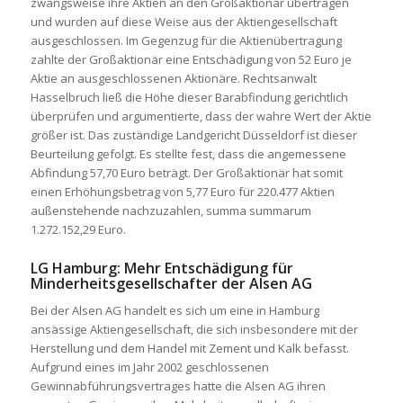
zwangsweise ihre Aktien an den Großaktionär übertragen
und wurden auf diese Weise aus der Aktiengesellschaft
ausgeschlossen. Im Gegenzug für die Aktienübertragung
zahlte der Großaktionär eine Entschädigung von 52 Euro je
Aktie an ausgeschlossenen Aktionäre. Rechtsanwalt
Hasselbruch ließ die Höhe dieser Barabfindung gerichtlich
überprüfen und argumentierte, dass der wahre Wert der Aktie
größer ist. Das zuständige Landgericht Düsseldorf ist dieser
Beurteilung gefolgt. Es stellte fest, dass die angemessene
Abfindung 57,70 Euro beträgt. Der Großaktionär hat somit
einen Erhöhungsbetrag von 5,77 Euro für 220.477 Aktien
außenstehende nachzuzahlen, summa summarum
1.272.152,29 Euro.
LG Hamburg: Mehr Entschädigung für
Minderheitsgesellschafter der Alsen AG
Bei der Alsen AG handelt es sich um eine in Hamburg
ansässige Aktiengesellschaft, die sich insbesondere mit der
Herstellung und dem Handel mit Zement und Kalk befasst.
Aufgrund eines im Jahr 2002 geschlossenen
Gewinnabführungsvertrages hatte die Alsen AG ihren