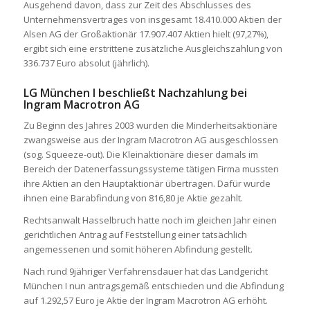
Ausgehend davon, dass zur Zeit des Abschlusses des
Unternehmensvertrages von insgesamt 18.410.000 Aktien der
Alsen AG der Großaktionär 17.907.407 Aktien hielt (97,27%),
ergibt sich eine erstrittene zusätzliche Ausgleichszahlung von
336.737 Euro absolut (jährlich).
LG München I beschließt Nachzahlung bei
Ingram Macrotron AG
Zu Beginn des Jahres 2003 wurden die Minderheitsaktionäre
zwangsweise aus der Ingram Macrotron AG ausgeschlossen
(sog. Squeeze-out). Die Kleinaktionäre dieser damals im
Bereich der Datenerfassungssysteme tätigen Firma mussten
ihre Aktien an den Hauptaktionär übertragen. Dafür wurde
ihnen eine Barabfindung von 816,80 je Aktie gezahlt.
Rechtsanwalt Hasselbruch hatte noch im gleichen Jahr einen
gerichtlichen Antrag auf Feststellung einer tatsächlich
angemessenen und somit höheren Abfindung gestellt.
Nach rund 9jähriger Verfahrensdauer hat das Landgericht
München I nun antragsgemäß entschieden und die Abfindung
auf 1.292,57 Euro je Aktie der Ingram Macrotron AG erhöht.