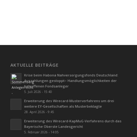
AKTUELLE BEITRÄGE
Krise beim Habona Nahversorgungsfonds Deutschland:
Auszahlungen gestoppt– Handlungsmöglichkeiten der
betroffenen Fondsanleger
5. Juli 2026 - 15:40
Erweiterung des Wirecard-Musterverfahrens um drei
weitere EY-Gesellschaften als Musterbeklagte
28. April 2026 - 9:45
Erweiterung des Wirecard-KapMuG-Verfahrens durch das
Bayerische Oberste Landesgericht
5. Februar 2026 - 14:05