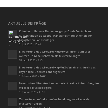
AKTUELLE BEITRÄGE
Krise beim Habona Nahversorgungsfonds Deutschland:
Auszahlungen gestoppt– Handlungsmöglichkeiten der
betroffenen Fondsanleger
5. Juli 2026 - 15:40
Erweiterung des Wirecard-Musterverfahrens um drei
weitere EY-Gesellschaften als Musterbeklagte
28. April 2026 - 9:45
Erweiterung des Wirecard-KapMuG-Verfahrens durch das
Bayerische Oberste Landesgericht
5. Februar 2026 - 14:05
Bayerisches Oberstes Landesgericht: Keine Abberufung des
Wirecard-Musterklägers
5. Januar 2026 - 13:52
Zur weiteren mündlichen Verhandlung im Wirecard-
Musterverfahren
14. November 2025 - 17:11