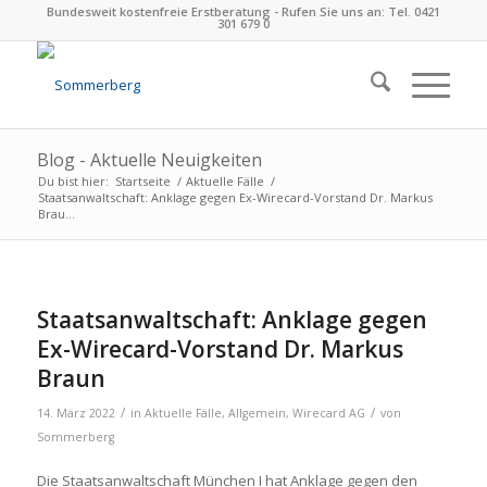
Bundesweit kostenfreie Erstberatung - Rufen Sie uns an: Tel. 0421
301 679 0
Blog - Aktuelle Neuigkeiten
Du bist hier:
Startseite
/
Aktuelle Fälle
/
Staatsanwaltschaft: Anklage gegen Ex-Wirecard-Vorstand Dr. Markus
Brau...
Staatsanwaltschaft: Anklage gegen
Ex-Wirecard-Vorstand Dr. Markus
Braun
/
/
14. März 2022
in
Aktuelle Fälle
,
Allgemein
,
Wirecard AG
von
Sommerberg
Die Staatsanwaltschaft München I hat Anklage gegen den