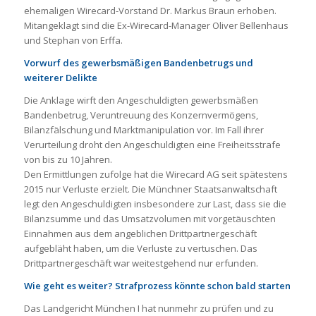
ehemaligen Wirecard-Vorstand Dr. Markus Braun erhoben.
Mitangeklagt sind die Ex-Wirecard-Manager Oliver Bellenhaus
und Stephan von Erffa.
Vorwurf des gewerbsmäßigen Bandenbetrugs und
weiterer Delikte
Die Anklage wirft den Angeschuldigten gewerbsmäßen
Bandenbetrug, Veruntreuung des Konzernvermögens,
Bilanzfälschung und Marktmanipulation vor. Im Fall ihrer
Verurteilung droht den Angeschuldigten eine Freiheitsstrafe
von bis zu 10 Jahren.
Den Ermittlungen zufolge hat die Wirecard AG seit spätestens
2015 nur Verluste erzielt. Die Münchner Staatsanwaltschaft
legt den Angeschuldigten insbesondere zur Last, dass sie die
Bilanzsumme und das Umsatzvolumen mit vorgetäuschten
Einnahmen aus dem angeblichen Drittpartnergeschäft
aufgebläht haben, um die Verluste zu vertuschen. Das
Drittpartnergeschäft war weitestgehend nur erfunden.
Wie geht es weiter? Strafprozess könnte schon bald starten
Das Landgericht München I hat nunmehr zu prüfen und zu