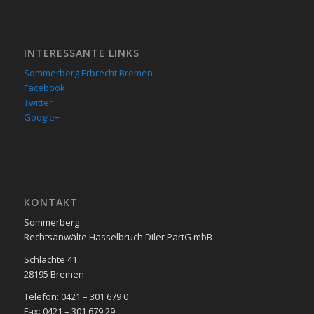
INTERESSANTE LINKS
Sommerberg Erbrecht Bremen
Facebook
Twitter
Google+
KON­TAKT
Sommerberg
Rechtsanwälte Hasselbruch Diler PartG mbB
Schlachte 41
28195 Bre­men
Telefon: 0421 – 301 679 0
Fax: 0421 – 301 679 29