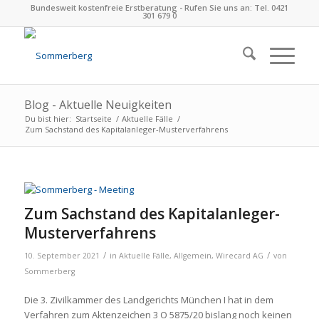
Bundesweit kostenfreie Erstberatung - Rufen Sie uns an: Tel. 0421
301 679 0
Blog - Aktuelle Neuigkeiten
Du bist hier:
Startseite
/
Aktuelle Fälle
/
Zum Sachstand des Kapitalanleger-Musterverfahrens
Zum Sachstand des Kapitalanleger-
Musterverfahrens
/
/
10. September 2021
in
Aktuelle Fälle
,
Allgemein
,
Wirecard AG
von
Sommerberg
Die 3. Zivilkammer des Landgerichts München I hat in dem
Verfahren zum Aktenzeichen 3 O 5875/20 bislang noch keinen