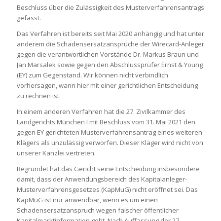
Beschluss über die Zulässigkeit des Musterverfahrensantrags
gefasst.
Das Verfahren ist bereits seit Mai 2020 anhängig und hat unter
anderem die Schadensersatzansprüche der Wirecard-Anleger
gegen die verantwortlichen Vorstände Dr. Markus Braun und
Jan Marsalek sowie gegen den Abschlussprüfer Ernst & Young
(EY) zum Gegenstand. Wir können nicht verbindlich
vorhersagen, wann hier mit einer gerichtlichen Entscheidung
zu rechnen ist.
In einem anderen Verfahren hat die 27. Zivilkammer des
Landgerichts München I mit Beschluss vom 31. Mai 2021 den
gegen EY gerichteten Musterverfahrensantrag eines weiteren
Klägers als unzulässig verworfen. Dieser Kläger wird nicht von
unserer Kanzlei vertreten.
Begründet hat das Gericht seine Entscheidung insbesondere
damit, dass der Anwendungsbereich des Kapitalanleger-
Musterverfahrensgesetzes (KapMuG) nicht eröffnet sei. Das
KapMuG ist nur anwendbar, wenn es um einen
Schadensersatzanspruch wegen falscher öffentlicher
Kapitalmarktinformation geht. Nach Auffassung der 27.