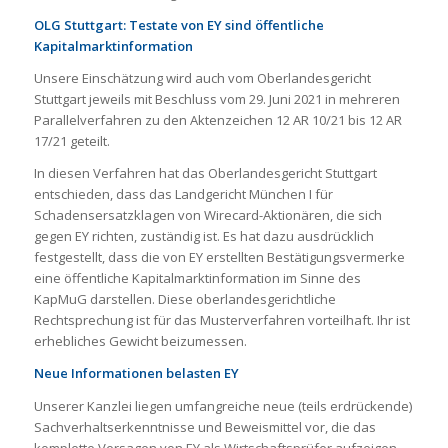
OLG Stuttgart: Testate von EY sind öffentliche
Kapitalmarktinformation
Unsere Einschätzung wird auch vom Oberlandesgericht
Stuttgart jeweils mit Beschluss vom 29. Juni 2021 in mehreren
Parallelverfahren zu den Aktenzeichen 12 AR 10/21 bis 12 AR
17/21 geteilt.
In diesen Verfahren hat das Oberlandesgericht Stuttgart
entschieden, dass das Landgericht München I für
Schadensersatzklagen von Wirecard-Aktionären, die sich
gegen EY richten, zuständig ist. Es hat dazu ausdrücklich
festgestellt, dass die von EY erstellten Bestätigungsvermerke
eine öffentliche Kapitalmarktinformation im Sinne des
KapMuG darstellen. Diese oberlandesgerichtliche
Rechtsprechung ist für das Musterverfahren vorteilhaft. Ihr ist
erhebliches Gewicht beizumessen.
Neue Informationen belasten EY
Unserer Kanzlei liegen umfangreiche neue (teils erdrückende)
Sachverhaltserkenntnisse und Beweismittel vor, die das
komplette Versagen von EY als Wirtschaftsprüfer aufzeigen.