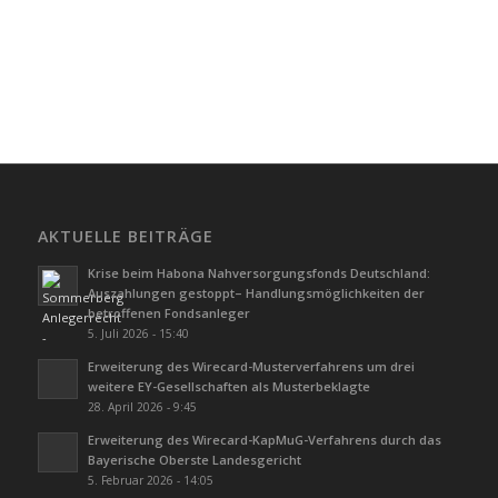
AKTUELLE BEITRÄGE
Krise beim Habona Nahversorgungsfonds Deutschland:
Auszahlungen gestoppt– Handlungsmöglichkeiten der
betroffenen Fondsanleger
5. Juli 2026 - 15:40
Erweiterung des Wirecard-Musterverfahrens um drei
weitere EY-Gesellschaften als Musterbeklagte
28. April 2026 - 9:45
Erweiterung des Wirecard-KapMuG-Verfahrens durch das
Bayerische Oberste Landesgericht
5. Februar 2026 - 14:05