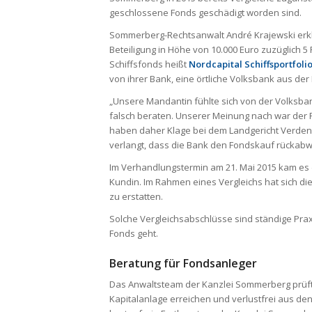
geschlossene Fonds geschädigt worden sind.
Sommerberg-Rechtsanwalt André Krajewski erklär
Beteiligung in Höhe von 10.000 Euro zuzüglich 5
Schiffsfonds heißt
Nordcapital Schiffsportfoli
von ihrer Bank, eine örtliche Volksbank aus der
„Unsere Mandantin fühlte sich von der Volksba
falsch beraten. Unserer Meinung nach war der F
haben daher Klage bei dem Landgericht Verde
verlangt, dass die Bank den Fondskauf rückabwi
Im Verhandlungstermin am 21. Mai 2015 kam es 
Kundin. Im Rahmen eines Vergleichs hat sich die
zu erstatten.
Solche Vergleichsabschlüsse sind ständige Pra
Fonds geht.
Beratung für Fondsanleger
Das Anwaltsteam der Kanzlei Sommerberg prüft 
Kapitalanlage erreichen und verlustfrei aus d