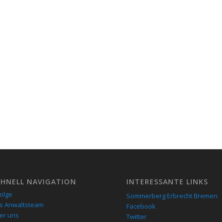
CHNELL NAVIGATION
INTERESSANTE LINKS
folge
Sommerberg Erbrecht Bremen
s Anwaltsteam
Facebook
er uns
Twitter