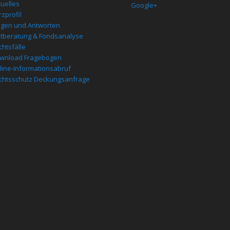
tuelles
Google+
zprofil
agen und Antworten
stberatung & Fondsanalyse
chtsfälle
wnload Fragebogen
line-Informationsabruf
chtsschutz Deckungsanfrage