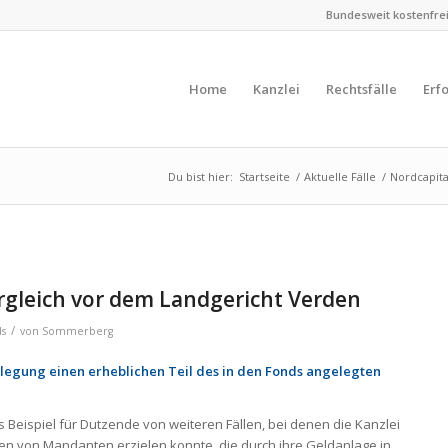
Bundesweit kostenfreie
Home
Kanzlei
Rechtsfälle
Erf
Du bist hier:
Startseite
/
Aktuelle Fälle
/
Nordcapita
ergleich vor dem Landgericht Verden
/
ds
von
Sommerberg
ilegung einen erheblichen Teil des in den Fonds angelegten
s Beispiel für Dutzende von weiteren Fällen, bei denen die Kanzlei
en von Mandanten erzielen konnte, die durch ihre Geldanlage in