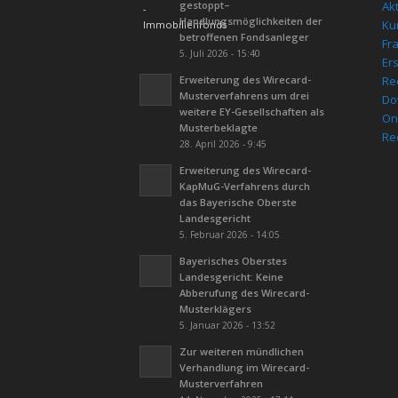
gestoppt–
Ak
Handlungsmöglichkeiten der
Kur
betroffenen Fondsanleger
Fr
5. Juli 2026 - 15:40
Er
Erweiterung des Wirecard-
Re
Musterverfahrens um drei
Do
weitere EY-Gesellschaften als
On
Musterbeklagte
Re
28. April 2026 - 9:45
Erweiterung des Wirecard-
KapMuG-Verfahrens durch
das Bayerische Oberste
Landesgericht
5. Februar 2026 - 14:05
Bayerisches Oberstes
Landesgericht: Keine
Abberufung des Wirecard-
Musterklägers
5. Januar 2026 - 13:52
Zur weiteren mündlichen
Verhandlung im Wirecard-
Musterverfahren