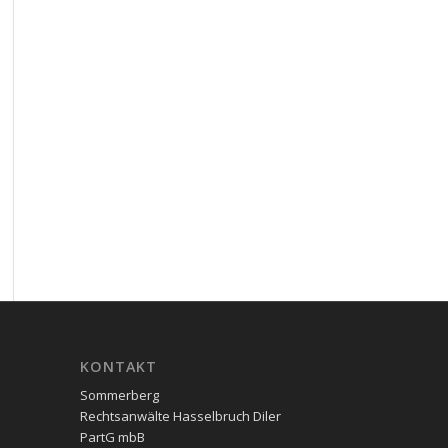
KON­TAKT
Sommerberg
Rechtsanwälte Hasselbruch Diler
PartG mbB