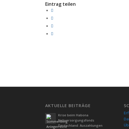
Eintrag teilen
AKTUELLE BEITRÄGE
S
Er
Krise beim Habona
Da
Nahversorgungsfonds
Üb
Deutschland: Auszahlungen