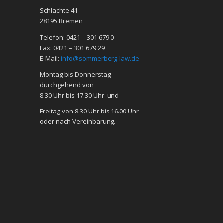
Schlachte 41
28195 Bre­men
Telefon: 0421 – 301 679 0
Fax: 0421 – 301 679 29
E-Mail:
info@sommerberg-law.de
Mon­tag bis Don­ners­tag
durch­ge­hend von
8.30 Uhr bis 17.30 Uhr und
Frei­tag von 8.30 Uhr bis 16.00 Uhr
oder nach Ver­ein­ba­rung.