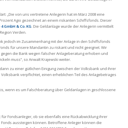
t: „Die von uns vertretene Anlegerin hat im März 2008 eine
 Prozent Agio gezeichnet an einem riskanten Schiffsfonds. Dieser
o 4 GmbH & Co. KG
. Die Geldanlage wurde der Anlegerin vermittelt
 Region Verden.
nk jedoch im Zusammenhang mit der Anlage in den Schiffsfonds
onds für unsere Mandantin zu riskant und nicht geeignet. Wir
n gegen die Bank wegen falscher Anlageberatung erhoben und
ckeln muss“, so Anwalt Krajewski weiter.
dann zu einer gütlichen Einigung zwischen der Volksbank und ihrer
 Volksbank verpflichtet, einen erheblichen Teil des Anlagebetrages
xis, wenn es um Falschberatung über Geldanlagen in geschlossene
für Fondsanleger, ob sie ebenfalls eine Rückabwicklung ihrer
en Fonds aussteigen können. Betroffene Anleger können die