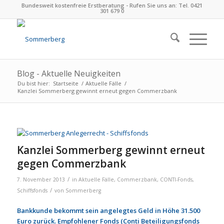
Bundesweit kostenfreie Erstberatung - Rufen Sie uns an: Tel. 0421
301 679 0
Blog - Aktuelle Neuigkeiten
Du bist hier:
Startseite
/
Aktuelle Fälle
/
Kanz­lei Som­mer­berg gewinnt erneut gegen Com­merz­bank
Kanz­lei Som­mer­berg gewinnt erneut
gegen Com­merz­bank
/
7. November 2013
in
Aktuelle Fälle
,
Commerzbank
,
CONTI-Fonds
,
/
Schiffsfonds
von
Sommerberg
Bankkunde bekommt sein angelegtes Geld in Höhe 31.500
Euro zurück. Empfohlener Fonds (Conti Beteiligungsfonds