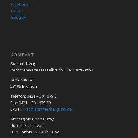
Facebook
Twitter
Google+
KON­TAKT
Sommerberg
Rechtsanwälte Hasselbruch Diler PartG mbB
Schlachte 41
28195 Bre­men
Telefon: 0421 – 301 679 0
Fax: 0421 – 301 679 29
E-Mail:
info@sommerberg-law.de
Mon­tag bis Don­ners­tag
durch­ge­hend von
8.30 Uhr bis 17.30 Uhr und