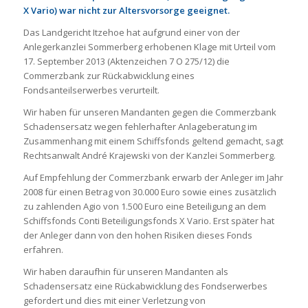
X Vario) war nicht zur Altersvorsorge geeignet.
Das Landgericht Itzehoe hat aufgrund einer von der
Anlegerkanzlei Sommerberg erhobenen Klage mit Urteil vom
17. September 2013 (Aktenzeichen 7 O 275/12) die
Commerzbank zur Rückabwicklung eines
Fondsanteilserwerbes verurteilt.
Wir haben für unseren Mandanten gegen die Commerzbank
Schadensersatz wegen fehlerhafter Anlageberatung im
Zusammenhang mit einem Schiffsfonds geltend gemacht, sagt
Rechtsanwalt André Krajewski von der Kanzlei Sommerberg.
Auf Empfehlung der Commerzbank erwarb der Anleger im Jahr
2008 für einen Betrag von 30.000 Euro sowie eines zusätzlich
zu zahlenden Agio von 1.500 Euro eine Beteiligung an dem
Schiffsfonds Conti Beteiligungsfonds X Vario. Erst später hat
der Anleger dann von den hohen Risiken dieses Fonds
erfahren.
Wir haben daraufhin für unseren Mandanten als
Schadensersatz eine Rückabwicklung des Fondserwerbes
gefordert und dies mit einer Verletzung von