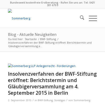
Bundesweit kostenfreie Erstberatung - Rufen Sie uns an: Tel. 0421
301 679 0
Blog - Aktuelle Neuigkeiten
Du bist hier:
Startseite
/
BWF-Stiftung
/
Insolvenzverfahren der BWF-Stiftung eröffnet: Berichtstermin und
Gläubigerversammlung a...
Insolvenzverfahren der BWF-Stiftung
eröffnet: Berichtstermin und
Gläubigerversammlung am 4.
September 2015 in Berlin
/
/
2. September 2015
in
BWF-Stiftung
,
Sonstiges
von
Sommerberg