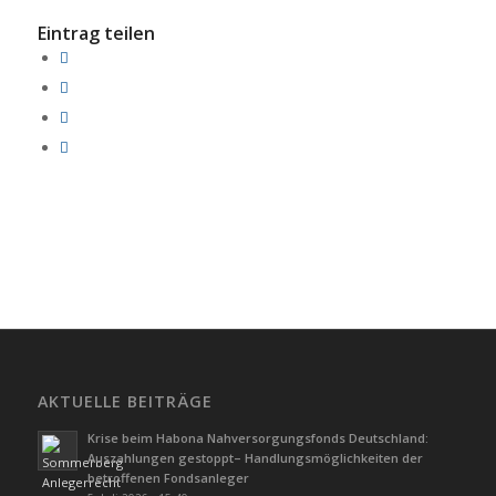
Eintrag teilen
AKTUELLE BEITRÄGE
Krise beim Habona Nahversorgungsfonds Deutschland:
Auszahlungen gestoppt– Handlungsmöglichkeiten der
betroffenen Fondsanleger