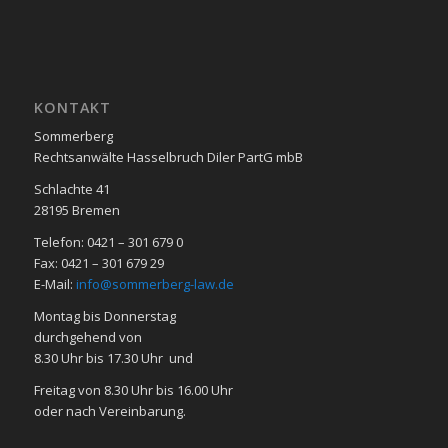
KON­TAKT
Sommerberg
Rechtsanwälte Hasselbruch Diler PartG mbB
Schlachte 41
28195 Bre­men
Telefon: 0421 – 301 679 0
Fax: 0421 – 301 679 29
E-Mail:
info@sommerberg-law.de
Mon­tag bis Don­ners­tag
durch­ge­hend von
8.30 Uhr bis 17.30 Uhr und
Frei­tag von 8.30 Uhr bis 16.00 Uhr
oder nach Ver­ein­ba­rung.