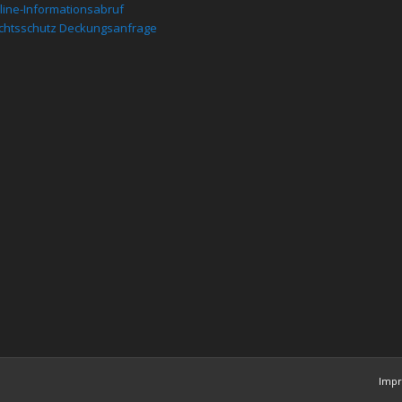
line-Informationsabruf
chtsschutz Deckungsanfrage
Imp