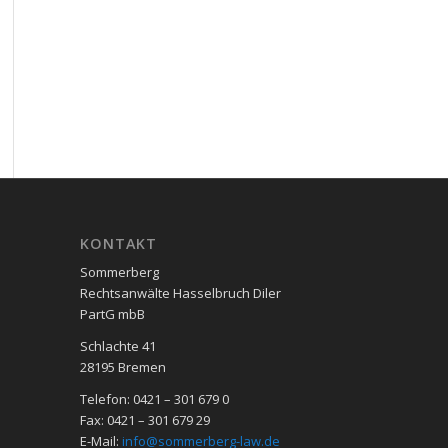
KON­TAKT
Sommerberg
Rechtsanwälte Hasselbruch Diler
PartG mbB
Schlachte 41
28195 Bre­men
Telefon: 0421 – 301 679 0
Fax: 0421 – 301 679 29
E-Mail:
info@sommerberg-law.de