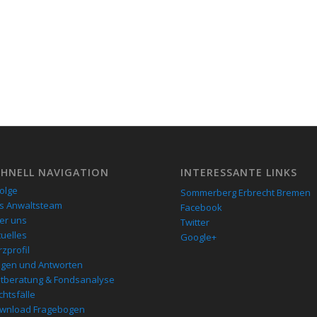
CHNELL NAVIGATION
INTERESSANTE LINKS
folge
Sommerberg Erbrecht Bremen
s Anwaltsteam
Facebook
er uns
Twitter
tuelles
Google+
zprofil
agen und Antworten
stberatung & Fondsanalyse
chtsfälle
wnload Fragebogen