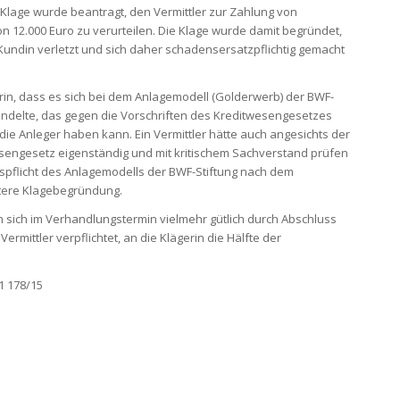
Klage wurde beantragt, den Vermittler zur Zahlung von
 12.000 Euro zu verurteilen. Die Klage wurde damit begründet,
 Kundin verletzt und sich daher schadensersatzpflichtig gemacht
rin, dass es sich bei dem Anlagemodell (Golderwerb) der BWF-
andelte, das gegen die Vorschriften des Kreditwesengesetzes
die Anleger haben kann. Ein Vermittler hätte auch angesichts der
esengesetz eigenständig und mit kritischem Sachverstand prüfen
ispflicht des Anlagemodells der BWF-Stiftung nach dem
eitere Klagebegründung.
n sich im Verhandlungstermin vielmehr gütlich durch Abschluss
ermittler verpflichtet, an die Klägerin die Hälfte der
1 178/15