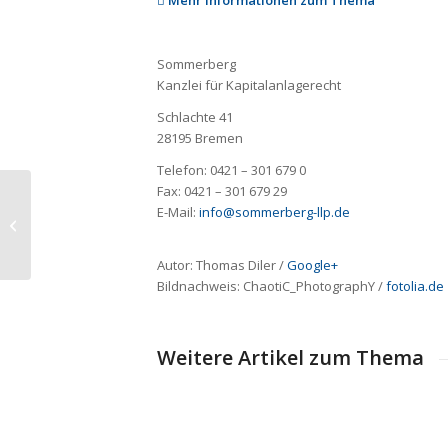
Sommerberg
Kanzlei für Kapitalanlagerecht
Schlachte 41
28195 Bremen
Telefon: 0421 – 301 679 0
Fax: 0421 – 301 679 29
Darlehens-Widerruf
E-Mail:
info@sommerberg-llp.de
berechtigt: Kanzlei
Sommerberg gewinnt
gegen Landesbank ...
Autor: Thomas Diler /
Google+
Bildnachweis:
ChaotiC_PhotographY
/
fotolia.de
Weitere Artikel zum Thema