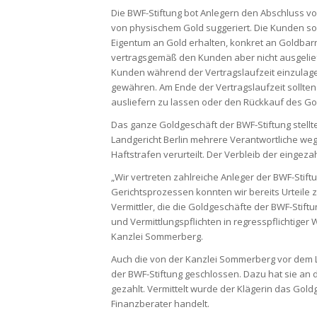
Die BWF-Stiftung bot Anlegern den Abschluss 
von physischem Gold suggeriert. Die Kunden sol
Eigentum an Gold erhalten, konkret an Goldbarr
vertragsgemäß den Kunden aber nicht ausgelief
Kunden während der Vertragslaufzeit einzulage
gewähren. Am Ende der Vertragslaufzeit sollten
ausliefern zu lassen oder den Rückkauf des Go
Das ganze Goldgeschäft der BWF-Stiftung stellte
Landgericht Berlin mehrere Verantwortliche we
Haftstrafen verurteilt. Der Verbleib der eingeza
„Wir vertreten zahlreiche Anleger der BWF-Stif
Gerichtsprozessen konnten wir bereits Urteil
Vermittler, die die Goldgeschäfte der BWF-Stift
und Vermittlungspflichten in regresspflichtiger
Kanzlei Sommerberg.
Auch die von der Kanzlei Sommerberg vor dem L
der BWF-Stiftung geschlossen. Dazu hat sie an 
gezahlt. Vermittelt wurde der Klägerin das Gol
Finanzberater handelt.