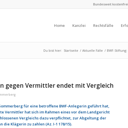
Bundesweit kostenfreie
Home
Kanzlei
Rechtsfälle
Erf
Du bist hier:
Startseite
/
Aktuelle Fälle
/
BWF-Stiftung:
n gegen Vermittler endet mit Vergleich
mmerberg
Sommerberg für eine betroffene BWF-Anlegerin geführt hat,
gte Vermittler hat sich im Rahmen eines vor dem Landgericht
ossenen Vergleichs dazu verpflichtet, zur Abgeltung der
die Klägerin zu zahlen (Az. I-1 178/15).