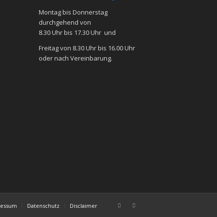
Mon­tag bis Don­ners­tag
durch­ge­hend von
8.30 Uhr bis 17.30 Uhr und
Frei­tag von 8.30 Uhr bis 16.00 Uhr
oder nach Ver­ein­ba­rung.
ressum
Datenschutz
Disclaimer