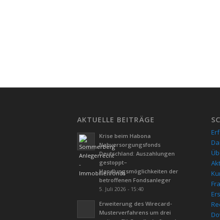
AKTUELLE BEITRÄGE
S
Er
Krise beim Habona
Da
Nahversorgungsfonds
Üb
Deutschland: Auszahlungen
gestoppt–
Ak
Handlungsmöglichkeiten der
Kur
betroffenen Fondsanleger
Fr
5. Juli 2026 - 15:40
Er
Erweiterung des Wirecard-
Re
Musterverfahrens um drei
Do