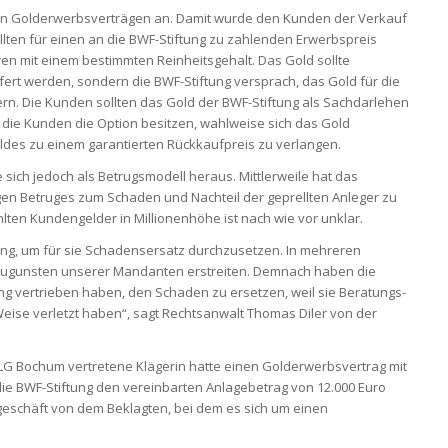
von Golderwerbsverträgen an. Damit wurde den Kunden der Verkauf
lten für einen an die BWF-Stiftung zu zahlenden Erwerbspreis
en mit einem bestimmten Reinheitsgehalt. Das Gold sollte
ert werden, sondern die BWF-Stiftung versprach, das Gold für die
rn. Die Kunden sollten das Gold der BWF-Stiftung als Sachdarlehen
 die Kunden die Option besitzen, wahlweise sich das Gold
ldes zu einem garantierten Rückkaufpreis zu verlangen.
 sich jedoch als Betrugsmodell heraus. Mittlerweile hat das
gen Betruges zum Schaden und Nachteil der geprellten Anleger zu
hlten Kundengelder in Millionenhöhe ist nach wie vor unklar.
tung, um für sie Schadensersatz durchzusetzen. In mehreren
e zugunsten unserer Mandanten erstreiten. Demnach haben die
ung vertrieben haben, den Schaden zu ersetzen, weil sie Beratungs-
 Weise verletzt haben“, sagt Rechtsanwalt Thomas Diler von der
G Bochum vertretene Klägerin hatte einen Golderwerbsvertrag mit
die BWF-Stiftung den vereinbarten Anlagebetrag von 12.000 Euro
dgeschäft von dem Beklagten, bei dem es sich um einen