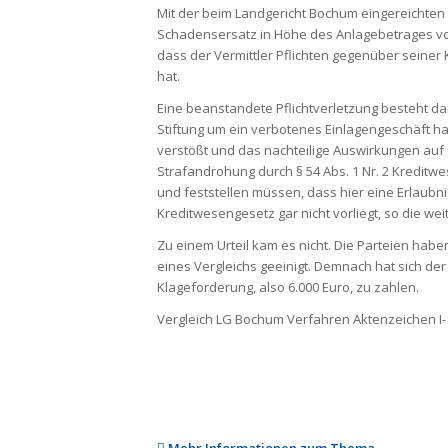
Mit der beim Landgericht Bochum eingereichten 
Schadensersatz in Höhe des Anlagebetrages von
dass der Vermittler Pflichten gegenüber seiner
hat.
Eine beanstandete Pflichtverletzung besteht da
Stiftung um ein verbotenes Einlagengeschäft h
verstößt und das nachteilige Auswirkungen auf 
Strafandrohung durch § 54 Abs. 1 Nr. 2 Kreditw
und feststellen müssen, dass hier eine Erlaubn
Kreditwesengesetz gar nicht vorliegt, so die w
Zu einem Urteil kam es nicht. Die Parteien habe
eines Vergleichs geeinigt. Demnach hat sich der V
Klageforderung, also 6.000 Euro, zu zahlen.
Vergleich LG Bochum Verfahren Aktenzeichen I-
Mehr Informationen zum Thema