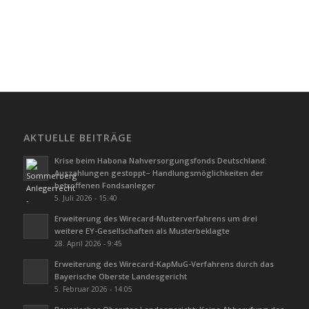
AKTUELLE BEITRÄGE
Krise beim Habona Nahversorgungsfonds Deutschland:
Auszahlungen gestoppt– Handlungsmöglichkeiten der
betroffenen Fondsanleger
5. Juli 2026 - 15:40
Erweiterung des Wirecard-Musterverfahrens um drei
weitere EY-Gesellschaften als Musterbeklagte
28. April 2026 - 9:45
Erweiterung des Wirecard-KapMuG-Verfahrens durch das
Bayerische Oberste Landesgericht
5. Februar 2026 - 14:05