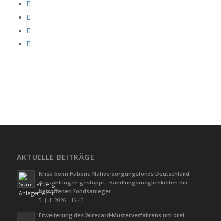
AKTUELLE BEITRÄGE
Krise beim Habona Nahversorgungsfonds Deutschland:
Auszahlungen gestoppt– Handlungsmöglichkeiten der
betroffenen Fondsanleger
5. Juli 2026 - 15:40
Erweiterung des Wirecard-Musterverfahrens um drei