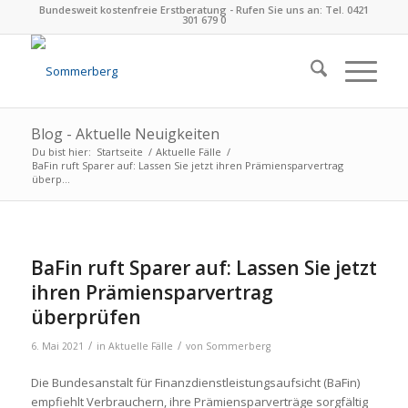
Bundesweit kostenfreie Erstberatung - Rufen Sie uns an: Tel. 0421
301 679 0
Blog - Aktuelle Neuigkeiten
Du bist hier:
Startseite
/
Aktuelle Fälle
/
BaFin ruft Sparer auf: Lassen Sie jetzt ihren Prämiensparvertrag
überp...
BaFin ruft Sparer auf: Lassen Sie jetzt
ihren Prämiensparvertrag
überprüfen
/
/
6. Mai 2021
in
Aktuelle Fälle
von
Sommerberg
Die Bundesanstalt für Finanzdienstleistungsaufsicht (BaFin)
empfiehlt Verbrauchern, ihre Prämiensparverträge sorgfältig