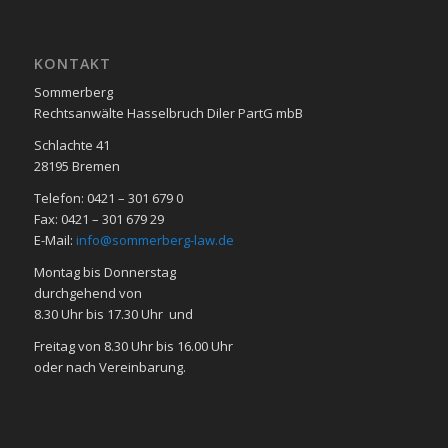
KON­TAKT
Sommerberg
Rechtsanwälte Hasselbruch Diler PartG mbB
Schlachte 41
28195 Bre­men
Telefon: 0421 – 301 679 0
Fax: 0421 – 301 679 29
E-Mail:
info@sommerberg-law.de
Mon­tag bis Don­ners­tag
durch­ge­hend von
8.30 Uhr bis 17.30 Uhr und
Frei­tag von 8.30 Uhr bis 16.00 Uhr
oder nach Ver­ein­ba­rung.