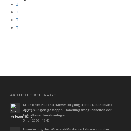
AKTUELLE BEITRÄGE
Krise beim Habona Nahversorgungsfonds Deutschland:
Auszahlungen gestoppt– Handlungsmöglichkeiten der
betroffenen Fondsanleger
5. Juli 2026 - 15:40
Erweiterung des Wirecard-Musterverfahrens um drei