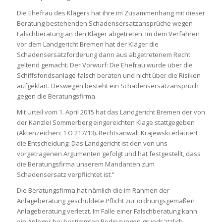
Die Ehefrau des Klägers hat ihre im Zusammenhang mit dieser
Beratung bestehenden Schadensersatzansprüche wegen
Falschberatung an den Kläger abgetreten. Im dem Verfahren
vor dem Landgericht Bremen hat der Kläger die
Schadensersatzforderung dann aus abgetretenem Recht
geltend gemacht. Der Vorwurf: Die Ehefrau wurde über die
Schiffsfondsanlage falsch beraten und nicht über die Risiken
aufgeklärt. Deswegen besteht ein Schadensersatzanspruch
gegen die Beratungsfirma.
Mit Urteil vom 1. April 2015 hat das Landgericht Bremen der von
der Kanzlei Sommerberg eingereichten Klage stattgegeben
(Aktenzeichen: 1 O 217/13). Rechtsanwalt Krajewski erläutert
die Entscheidung: Das Landgericht ist den von uns
vorgetragenen Argumenten gefolgt und hat festgestellt, dass
die Beratungsfirma unserem Mandanten zum
Schadensersatz verpflichtet ist.“
Die Beratungsfirma hat nämlich die im Rahmen der
Anlageberatung geschuldete Pflicht zur ordnungsgemäßen
Anlageberatung verletzt. Im Falle einer Falschberatung kann
ein Anleger bei bestimmten Bedingungen grundsätzlich