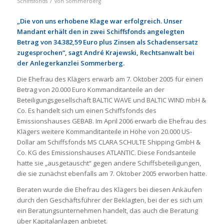
/
Schiffsfonds
von
Sommerberg
„Die von uns erhobene Klage war erfolgreich. Unser
Mandant erhält den in zwei Schiffsfonds angelegten
Betrag von 34.382,59 Euro plus Zinsen als Schadensersatz
zugesprochen“, sagt André Krajewski, Rechtsanwalt bei
der Anlegerkanzlei Sommerberg.
Die Ehefrau des Klägers erwarb am 7. Oktober 2005 für einen
Betrag von 20.000 Euro Kommanditanteile an der
Beteiligungsgesellschaft BALTIC WAVE und BALTIC WIND mbH &
Co. Es handelt sich um einen Schiffsfonds des
Emissionshauses GEBAB. Im April 2006 erwarb die Ehefrau des
Klägers weitere Kommanditanteile in Höhe von 20.000 US-
Dollar am Schiffsfonds MS CLARA SCHULTE Shipping GmbH &
Co. KG des Emissionshauses ATLANTIC. Diese Fondsanteile
hatte sie „ausgetauscht“ gegen andere Schiffsbeteiligungen,
die sie zunächst ebenfalls am 7. Oktober 2005 erworben hatte.
Beraten wurde die Ehefrau des Klägers bei diesen Ankäufen
durch den Geschäftsführer der Beklagten, bei der es sich um
ein Beratungsunternehmen handelt, das auch die Beratung
über Kapitalanlagen anbietet.