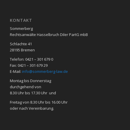
KON­TAKT
Sommerberg
Rechtsanwälte Hasselbruch Diler PartG mbB
Schlachte 41
28195 Bre­men
Telefon: 0421 – 301 679 0
Fax: 0421 – 301 679 29
E-Mail:
info@sommerberg-law.de
Mon­tag bis Don­ners­tag
durch­ge­hend von
8.30 Uhr bis 17.30 Uhr und
Frei­tag von 8.30 Uhr bis 16.00 Uhr
oder nach Ver­ein­ba­rung.