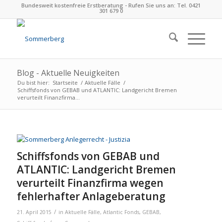
Bundesweit kostenfreie Erstberatung - Rufen Sie uns an: Tel. 0421
301 679 0
Blog - Aktuelle Neuigkeiten
Du bist hier:
Startseite
/
Aktuelle Fälle
/
Schiffsfonds von GEBAB und ATLANTIC: Landgericht Bremen
verurteilt Finanzfirma...
Schiffsfonds von GEBAB und
ATLANTIC: Landgericht Bremen
verurteilt Finanzfirma wegen
fehlerhafter Anlageberatung
/
21. April 2015
in
Aktuelle Fälle
,
Atlantic Fonds
,
GEBAB
,