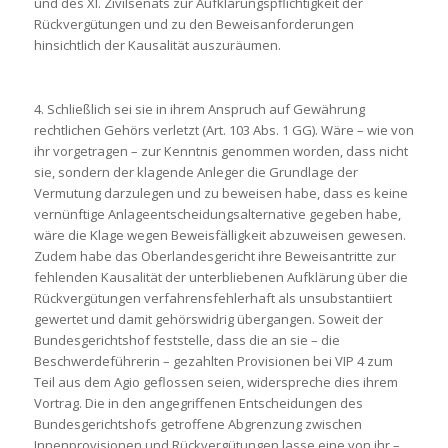
und des XI. Zivilsenats zur Aufklärungspflichtigkeit der
Rückvergütungen und zu den Beweisanforderungen
hinsichtlich der Kausalität auszuräumen.
4. Schließlich sei sie in ihrem Anspruch auf Gewährung
rechtlichen Gehörs verletzt (Art. 103 Abs. 1 GG). Wäre – wie von
ihr vorgetragen – zur Kenntnis genommen worden, dass nicht
sie, sondern der klagende Anleger die Grundlage der
Vermutung darzulegen und zu beweisen habe, dass es keine
vernünftige Anlageentscheidungsalternative gegeben habe,
wäre die Klage wegen Beweisfälligkeit abzuweisen gewesen.
Zudem habe das Oberlandesgericht ihre Beweisantritte zur
fehlenden Kausalität der unterbliebenen Aufklärung über die
Rückvergütungen verfahrensfehlerhaft als unsubstantiiert
gewertet und damit gehörswidrig übergangen. Soweit der
Bundesgerichtshof feststelle, dass die an sie – die
Beschwerdeführerin – gezahlten Provisionen bei VIP 4 zum
Teil aus dem Agio geflossen seien, widerspreche dies ihrem
Vortrag. Die in den angegriffenen Entscheidungen des
Bundesgerichtshofs getroffene Abgrenzung zwischen
Innenprovisionen und Rückvergütungen lasse eine von ihr –