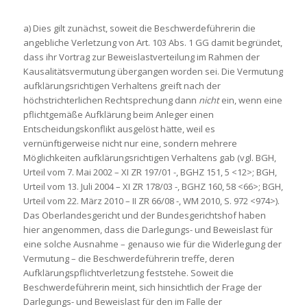
a) Dies gilt zunächst, soweit die Beschwerdeführerin die
angebliche Verletzung von Art. 103 Abs. 1 GG damit begründet,
dass ihr Vortrag zur Beweislastverteilung im Rahmen der
Kausalitätsvermutung übergangen worden sei. Die Vermutung
aufklärungsrichtigen Verhaltens greift nach der
höchstrichterlichen Rechtsprechung dann
nicht
ein, wenn eine
pflichtgemäße Aufklärung beim Anleger einen
Entscheidungskonflikt ausgelöst hätte, weil es
vernünftigerweise nicht nur eine, sondern mehrere
Möglichkeiten aufklärungsrichtigen Verhaltens gab (vgl. BGH,
Urteil vom 7. Mai 2002 – XI ZR 197/01 -, BGHZ 151, 5 <12>; BGH,
Urteil vom 13. Juli 2004 – XI ZR 178/03 -, BGHZ 160, 58 <66>; BGH,
Urteil vom 22. März 2010 – II ZR 66/08 -, WM 2010, S. 972 <974>).
Das Oberlandesgericht und der Bundesgerichtshof haben
hier angenommen, dass die Darlegungs- und Beweislast für
eine solche Ausnahme – genauso wie für die Widerlegung der
Vermutung – die Beschwerdeführerin treffe, deren
Aufklärungspflichtverletzung feststehe. Soweit die
Beschwerdeführerin meint, sich hinsichtlich der Frage der
Darlegungs- und Beweislast für den im Falle der