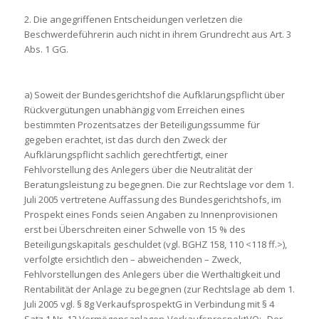
2. Die angegriffenen Entscheidungen verletzen die
Beschwerdeführerin auch nicht in ihrem Grundrecht aus Art. 3
Abs. 1 GG.
a) Soweit der Bundesgerichtshof die Aufklärungspflicht über
Rückvergütungen unabhängig vom Erreichen eines
bestimmten Prozentsatzes der Beteiligungssumme für
gegeben erachtet, ist das durch den Zweck der
Aufklärungspflicht sachlich gerechtfertigt, einer
Fehlvorstellung des Anlegers über die Neutralität der
Beratungsleistung zu begegnen. Die zur Rechtslage vor dem 1.
Juli 2005 vertretene Auffassung des Bundesgerichtshofs, im
Prospekt eines Fonds seien Angaben zu Innenprovisionen
erst bei Überschreiten einer Schwelle von 15 % des
Beteiligungskapitals geschuldet (vgl. BGHZ 158, 110 <118 ff.>),
verfolgte ersichtlich den – abweichenden – Zweck,
Fehlvorstellungen des Anlegers über die Werthaltigkeit und
Rentabilität der Anlage zu begegnen (zur Rechtslage ab dem 1.
Juli 2005 vgl. § 8g VerkaufsprospektG in Verbindung mit § 4