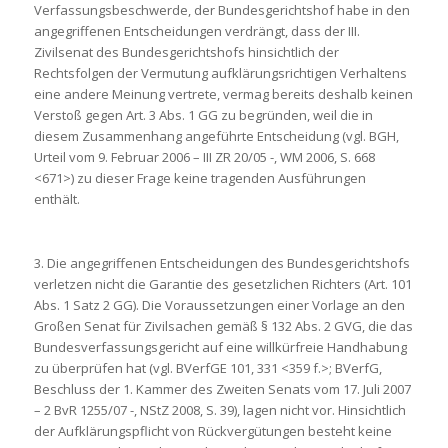
Verfassungsbeschwerde, der Bundesgerichtshof habe in den
angegriffenen Entscheidungen verdrängt, dass der III.
Zivilsenat des Bundesgerichtshofs hinsichtlich der
Rechtsfolgen der Vermutung aufklärungsrichtigen Verhaltens
eine andere Meinung vertrete, vermag bereits deshalb keinen
Verstoß gegen Art. 3 Abs. 1 GG zu begründen, weil die in
diesem Zusammenhang angeführte Entscheidung (vgl. BGH,
Urteil vom 9. Februar 2006 – III ZR 20/05 -, WM 2006, S. 668
<671>) zu dieser Frage keine tragenden Ausführungen
enthält.
3. Die angegriffenen Entscheidungen des Bundesgerichtshofs
verletzen nicht die Garantie des gesetzlichen Richters (Art. 101
Abs. 1 Satz 2 GG). Die Voraussetzungen einer Vorlage an den
Großen Senat für Zivilsachen gemäß § 132 Abs. 2 GVG, die das
Bundesverfassungsgericht auf eine willkürfreie Handhabung
zu überprüfen hat (vgl. BVerfGE 101, 331 <359 f.>; BVerfG,
Beschluss der 1. Kammer des Zweiten Senats vom 17. Juli 2007
– 2 BvR 1255/07 -, NStZ 2008, S. 39), lagen nicht vor. Hinsichtlich
der Aufklärungspflicht von Rückvergütungen besteht keine