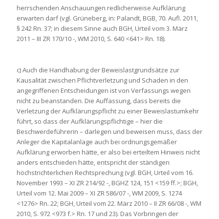
herrschenden Anschauungen redlicherweise Aufklärung
erwarten darf (vgl. Grüneberg, in: Palandt, BGB, 70. Aufl. 2011,
§ 242 Rn. 37; in diesem Sinne auch BGH, Urteil vom 3. März
2011 – III ZR 170/10 -, WM 2010, S. 640 <641> Rn. 18).
c) Auch die Handhabung der Beweislastgrundsätze zur
Kausalität zwischen Pflichtverletzung und Schaden in den
angegriffenen Entscheidungen ist von Verfassungs wegen
nicht zu beanstanden. Die Auffassung, dass bereits die
Verletzung der Aufklärungspflicht zu einer Beweislastumkehr
führt, so dass der Aufklärungspflichtige – hier die
Beschwerdeführerin – darlegen und beweisen muss, dass der
Anleger die Kapitalanlage auch bei ordnungsgemäßer
Aufklärung erworben hätte, er also bei erteiltem Hinweis nicht
anders entschieden hätte, entspricht der ständigen
höchstrichterlichen Rechtsprechung (vgl. BGH, Urteil vom 16.
November 1993 – XI ZR 214/92 -, BGHZ 124, 151 <159 ff.>; BGH,
Urteil vom 12. Mai 2009 – XI ZR 586/07 -, WM 2009, S. 1274
<1276> Rn. 22; BGH, Urteil vom 22. März 2010 – II ZR 66/08 -, WM
2010, S. 972 <973 f.> Rn. 17 und 23). Das Vorbringen der