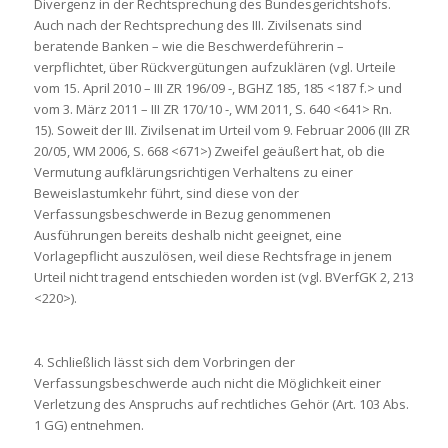
Divergenz in der Rechtsprechung des Bundesgerichtshofs.
Auch nach der Rechtsprechung des III. Zivilsenats sind
beratende Banken – wie die Beschwerdeführerin –
verpflichtet, über Rückvergütungen aufzuklären (vgl. Urteile
vom 15. April 2010 – III ZR 196/09 -, BGHZ 185, 185 <187 f.> und
vom 3. März 2011 – III ZR 170/10 -, WM 2011, S. 640 <641> Rn.
15). Soweit der III. Zivilsenat im Urteil vom 9. Februar 2006 (III ZR
20/05, WM 2006, S. 668 <671>) Zweifel geäußert hat, ob die
Vermutung aufklärungsrichtigen Verhaltens zu einer
Beweislastumkehr führt, sind diese von der
Verfassungsbeschwerde in Bezug genommenen
Ausführungen bereits deshalb nicht geeignet, eine
Vorlagepflicht auszulösen, weil diese Rechtsfrage in jenem
Urteil nicht tragend entschieden worden ist (vgl. BVerfGK 2, 213
<220>).
4. Schließlich lässt sich dem Vorbringen der
Verfassungsbeschwerde auch nicht die Möglichkeit einer
Verletzung des Anspruchs auf rechtliches Gehör (Art. 103 Abs.
1 GG) entnehmen.