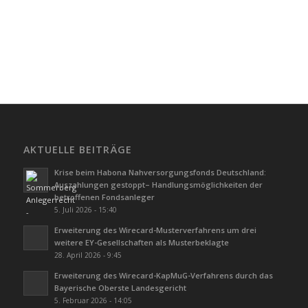
AKTUELLE BEITRÄGE
Krise beim Habona Nahversorgungsfonds Deutschland:
Auszahlungen gestoppt– Handlungsmöglichkeiten der
betroffenen Fondsanleger
5. Juli 2026 - 15:40
Erweiterung des Wirecard-Musterverfahrens um drei
weitere EY-Gesellschaften als Musterbeklagte
28. April 2026 - 9:45
Erweiterung des Wirecard-KapMuG-Verfahrens durch das
Bayerische Oberste Landesgericht
5. Februar 2026 - 14:05