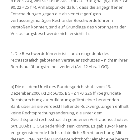
b BVerfGG), weil sie keine Aussicht auf Erfolg hat (vgl. BVerfGE
90, 22 <25 f.>). Anhaltspunkte dafür, dass die angegriffenen
Entscheidungen gegen die als verletzt gerügten
verfassungsmäßigen Rechte der Beschwerdeführerin
verstoßen könnten, sind auf Grundlage des Vorbringens der
Verfassungsbeschwerde nicht ersichtlich.
1. Die Beschwerdeführerin ist – auch eingedenk des
rechtsstaatlich gebotenen Vertrauensschutzes – nicht in ihrer
Berufsausübungsfreiheit verletzt (Art. 12 Abs. 1 GG).
a) Die mit dem Urteil des Bundesgerichtshofs vom 19.
Dezember 2006 (XI ZR 56/05, BGHZ 170, 226 ff.) begründete
Rechtsprechung zur Aufklärungspflicht einer beratenden
Bank über an sie verdeckt fließende Rückvergütungen enthält
keine Rechtsprechungsänderung, die unter dem
Gesichtspunkt rechtsstaatlich gebotenen Vertrauensschutzes
(Art. 20 Abs. 3 GG) bedenklich sein könnte. Es gab zuvor keine
entgegenstehende höchstrichterliche Rechtsprechung. Mit
diesem Urteil hat der Bundesgerichtshof vielmehr eine bereits