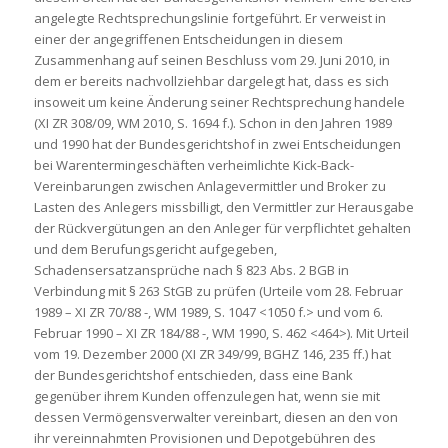
angelegte Rechtsprechungslinie fortgeführt. Er verweist in
einer der angegriffenen Entscheidungen in diesem
Zusammenhang auf seinen Beschluss vom 29. Juni 2010, in
dem er bereits nachvollziehbar dargelegt hat, dass es sich
insoweit um keine Änderung seiner Rechtsprechung handele
(XI ZR 308/09, WM 2010, S. 1694 f.). Schon in den Jahren 1989
und 1990 hat der Bundesgerichtshof in zwei Entscheidungen
bei Warentermingeschäften verheimlichte Kick-Back-
Vereinbarungen zwischen Anlagevermittler und Broker zu
Lasten des Anlegers missbilligt, den Vermittler zur Herausgabe
der Rückvergütungen an den Anleger für verpflichtet gehalten
und dem Berufungsgericht aufgegeben,
Schadensersatzansprüche nach § 823 Abs. 2 BGB in
Verbindung mit § 263 StGB zu prüfen (Urteile vom 28. Februar
1989 – XI ZR 70/88 -, WM 1989, S. 1047 <1050 f.> und vom 6.
Februar 1990 – XI ZR 184/88 -, WM 1990, S. 462 <464>). Mit Urteil
vom 19. Dezember 2000 (XI ZR 349/99, BGHZ 146, 235 ff.) hat
der Bundesgerichtshof entschieden, dass eine Bank
gegenüber ihrem Kunden offenzulegen hat, wenn sie mit
dessen Vermögensverwalter vereinbart, diesen an den von
ihr vereinnahmten Provisionen und Depotgebühren des