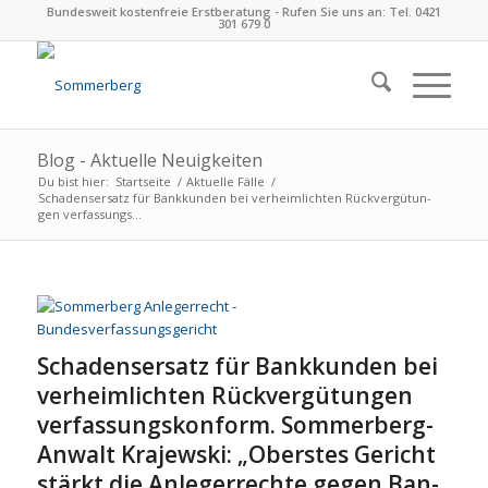
Bundesweit kostenfreie Erstberatung - Rufen Sie uns an: Tel. 0421
301 679 0
Blog - Aktuelle Neuigkeiten
Du bist hier:
Startseite
/
Aktuelle Fälle
/
Scha­dens­er­satz für Bank­kun­den bei ver­heim­lich­ten Rück­ver­gü­tun­
gen ver­fas­sungs­...
Scha­dens­er­satz für Bank­kun­den bei
ver­heim­lich­ten Rück­ver­gü­tun­gen
ver­fas­sungs­kon­form. Sommerberg-
Anwalt Kra­jew­ski: „Obers­tes Gericht
stärkt die Anle­ger­rechte gegen Ban­