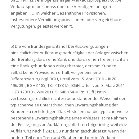
Satz 1 Nr. 12 Vermögensanlagen-VerkaufsprospektVO: „Der
Verkaufsprospekt muss über die Vermögensanlagen
angeben: […] in welcher Gesamthöhe Provisionen,
insbesondere Vermittlungsprovisionen oder vergleichbare
Vergütungen, geleistet werden.“).
b) Die vom Bundesgerichtshof bei Rückvergütungen
hinsichtlich der Aufklärungsbedürftigkeit der Anleger zwischen
der Beratung durch eine Bank und durch einen freien, nicht an
eine Bank gebundenen Anlageberater, der vom Kunden
selbst keine Provisionen erhält, vorgenommene
Differenzierung (vgl. BGH, Urteil vom 15. April 2010 – III ZR
196/09 -, BGHZ 185, 185 <188 f.>; BGH, Urteil vom 3. März 2011 –
III ZR 170/10 -, WM 2011, S. 640 <641> Rn. 13 ff.) ist in
verfassungsrechtlich nicht zu beanstandender Weise mit der
typischerweise unterschiedlichen Erwartungshaltung der
Kunden zu rechtfertigen. Das Abstellen auf die typischerweise
bestehende Erwartungshaltung eines Anlegers ist im Rahmen
der Festlegung von Aufklärungspflichten folgerichtig, weil eine
Aufklärung nach § 242 BGB nur dann geschuldet ist, wenn der
andere Teil nach Treu und Glauben und den im Verkehr