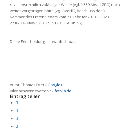
revisionsrechtlich zulässiger Weise (vgl. § 559 Abs. 1 ZPO) noch
weiter vorgetragen hätte (vgl. BVerfG, Beschluss der 3.
Kammer des Ersten Senats vom 23. Februar 2010 – 1 BvR
2736/08 -, NVwZ 2010, S. 512 <516> Rn. 57).
Diese Entscheidung ist unanfechtbar.
Autor: Thomas Diler /
Google+
Bildnachweis:
eyetronic
/
fotolia.de
Eintrag teilen