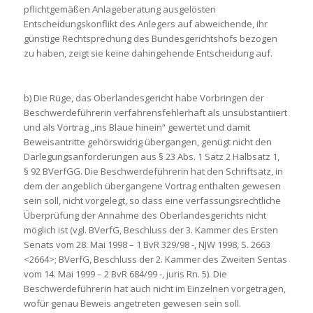
pflichtgemäßen Anlageberatung ausgelösten
Entscheidungskonflikt des Anlegers auf abweichende, ihr
günstige Rechtsprechung des Bundesgerichtshofs bezogen
zu haben, zeigt sie keine dahingehende Entscheidung auf.
b) Die Rüge, das Oberlandesgericht habe Vorbringen der
Beschwerdeführerin verfahrensfehlerhaft als unsubstantiiert
und als Vortrag „ins Blaue hinein“ gewertet und damit
Beweisantritte gehörswidrig übergangen, genügt nicht den
Darlegungsanforderungen aus § 23 Abs. 1 Satz 2 Halbsatz 1,
§ 92 BVerfGG. Die Beschwerdeführerin hat den Schriftsatz, in
dem der angeblich übergangene Vortrag enthalten gewesen
sein soll, nicht vorgelegt, so dass eine verfassungsrechtliche
Überprüfung der Annahme des Oberlandesgerichts nicht
möglich ist (vgl. BVerfG, Beschluss der 3. Kammer des Ersten
Senats vom 28. Mai 1998 – 1 BvR 329/98 -, NJW 1998, S. 2663
<2664>; BVerfG, Beschluss der 2. Kammer des Zweiten Sentas
vom 14. Mai 1999 – 2 BvR 684/99 -, juris Rn. 5). Die
Beschwerdeführerin hat auch nicht im Einzelnen vorgetragen,
wofür genau Beweis angetreten gewesen sein soll.