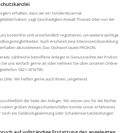
schutzkanzlei
legern erhalten, dass wir ein Sonderdezernat
gebildet haben, sagt Geschädigten-Anwalt Thomas Diler von der
ns kostenfrei und unverbindlich registrieren, um weitere wichtige
andlungsmöglichkeiten. Auch erscheint eine Interessensbündelung
Verhalten abzustimmen. Das Stichwort lautet PROKON.
ereits zahlreiche betroffene Anleger in Genussrechte der Prokon
 Sie uns einfach gerne an oder nehmen Sie über unseren Online-
gstelefon: 0421-3016790.
as Diler. Wir helfen gerne auch Ihnen, umgehend.
sschließlich die Seite der Anleger. Wir setzen uns für die Rechte
 In vielen großen Anlageschadensfällen konnte unser erfahrenes
er noch ein Geldrückgewinnung oder Schadensersatzleistungen
pruch auf vollständige Erstattung des angelegten