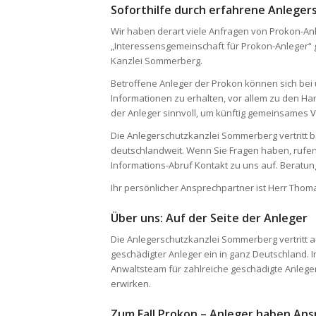
Soforthilfe durch erfahrene Anleger
Wir haben derart viele Anfragen von Prokon-An
„Interessensgemeinschaft für Prokon-Anleger“ 
Kanzlei Sommerberg.
Betroffene Anleger der Prokon können sich bei u
Informationen zu erhalten, vor allem zu den H
der Anleger sinnvoll, um künftig gemeinsames 
Die Anlegerschutzkanzlei Sommerberg vertritt b
deutschlandweit. Wenn Sie Fragen haben, rufen
Informations-Abruf Kontakt zu uns auf. Beratun
Ihr persönlicher Ansprechpartner ist Herr Thom
Über uns: Auf der Seite der Anleger
Die Anlegerschutzkanzlei Sommerberg vertritt au
geschädigter Anleger ein in ganz Deutschland.
Anwaltsteam für zahlreiche geschädigte Anleg
erwirken.
Zum Fall Prokon – Anleger haben Ans