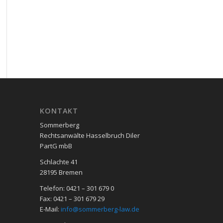
KON­TAKT
Sommerberg
Rechtsanwälte Hasselbruch Diler
PartG mbB
Schlachte 41
28195 Bre­men
Telefon: 0421 – 301 679 0
Fax: 0421 – 301 679 29
E-Mail:
info@sommerberg-law.de