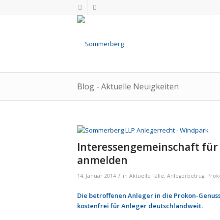
Blog - Aktuelle Neuigkeiten
Inter­es­sen­ge­mein­schaft f
anmel­den
/
14. Januar 2014
in
Aktuelle Fälle
,
Anlegerbetrug
,
Prok
Die betroffenen Anleger in die Prokon-Genussr
kostenfrei für Anleger deutschlandweit.