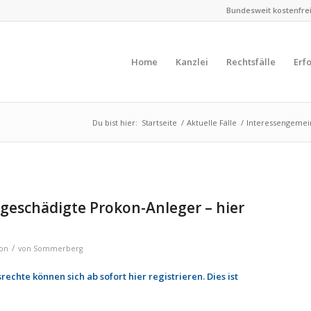
Bundesweit kostenfreie
Home
Kanzlei
Rechtsfälle
Erf
Du bist hier:
Startseite
/
Aktuelle Fälle
/
Inter­es­sen­ge­me
ür geschä­digte Prokon-Anleger – hier
/
on
von
Sommerberg
echte können sich ab sofort hier registrieren. Dies ist