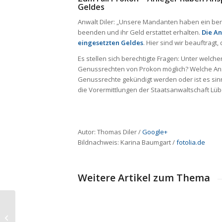
Geldes
Anwalt Diler: „Unsere Mandanten haben ein bere
beenden und ihr Geld erstattet erhalten.
Die An
eingesetzten Geldes
. Hier sind wir beauftragt
Es stellen sich berechtigte Fragen: Unter welch
Genussrechten von Prokon möglich? Welche Ansp
Genussrechte gekündigt werden oder ist es si
die Vorermittlungen der Staatsanwaltschaft L
Autor: Thomas Diler /
Google+
Bildnachweis:
Karina Baumgart
/
fotolia.de
Weitere Artikel zum Thema
Tages­zei­tung „Die
Welt“ berich­tet: Straf­