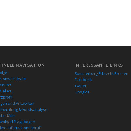
CHNELL NAVIGATION
INTERESSANTE LINKS
folge
Sommerberg Erbrecht Bremen
s Anwaltsteam
Facebook
er uns
Twitter
tuelles
Google+
zprofil
agen und Antworten
stberatung & Fondsanalyse
chtsfälle
wnload Fragebogen
line-Informationsabruf