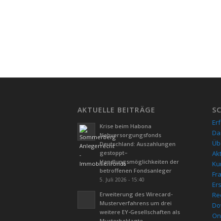
AKTUELLE BEITRÄGE
S
Er
Krise beim Habona
Da
Nahversorgungsfonds
Üb
Deutschland: Auszahlungen
gestoppt–
Ak
Handlungsmöglichkeiten der
Kur
betroffenen Fondsanleger
Fr
5. Juli 2026 - 15:40
Er
Erweiterung des Wirecard-
Re
Musterverfahrens um drei
Do
weitere EY-Gesellschaften als
On
Musterbeklagte