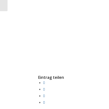
an­zei­gen wegen
Betrugs...
Eintrag teilen