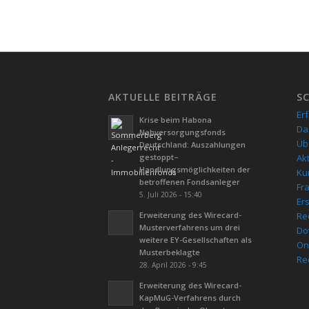
AKTUELLE BEITRÄGE
S
Er
Krise beim Habona
Da
Nahversorgungsfonds
Üb
Deutschland: Auszahlungen
gestoppt–
Ak
Handlungsmöglichkeiten der
Kur
betroffenen Fondsanleger
Fr
5. Juli 2026 - 15:40
Er
Erweiterung des Wirecard-
Re
Musterverfahrens um drei
Do
weitere EY-Gesellschaften als
On
Musterbeklagte
Re
28. April 2026 - 9:45
Erweiterung des Wirecard-
KapMuG-Verfahrens durch