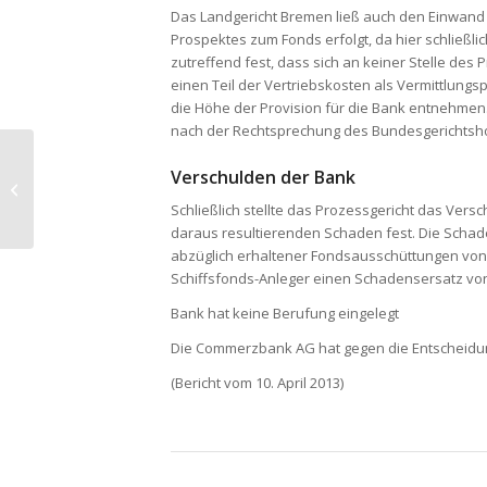
Das Landgericht Bremen ließ auch den Einwand 
Prospektes zum Fonds erfolgt, da hier schließli
zutreffend fest, dass sich an keiner Stelle d
einen Teil der Vertriebskosten als Vermittlungsp
die Höhe der Provision für die Bank entnehme
nach der Rechtsprechung des Bundesgerichtsho
1,86 Mil­lio­nen Euro
Verschulden der Bank
zusätz­li­che Kom­pen­
sa­tion für Min­der­heits­
Schließlich stellte das Prozessgericht das Vers
ak­tio­näre...
daraus resultierenden Schaden fest. Die Schad
abzüglich erhaltener Fondsausschüttungen von 
Schiffsfonds-Anleger einen Schadensersatz von
Bank hat keine Berufung eingelegt
Die Commerzbank AG hat gegen die Entscheidung k
(Bericht vom 10. April 2013)