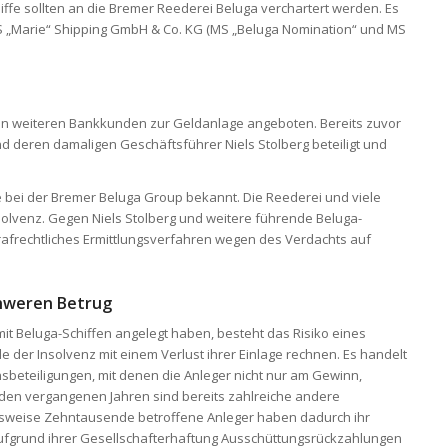
chiffe sollten an die Bremer Reederei Beluga verchartert werden. Es
S „Marie“ Shipping GmbH & Co. KG (MS „Beluga Nomination“ und MS
n weiteren Bankkunden zur Geldanlage angeboten. Bereits zuvor
d deren damaligen Geschäftsführer Niels Stolberg beteiligt und
 bei der Bremer Beluga Group bekannt. Die Reederei und viele
solvenz. Gegen Niels Stolberg und weitere führende Beluga-
strafrechtliches Ermittlungsverfahren wegen des Verdachts auf
chweren Betrug
s mit Beluga-Schiffen angelegt haben, besteht das Risiko eines
e der Insolvenz mit einem Verlust ihrer Einlage rechnen. Es handelt
sbeteiligungen, mit denen die Anleger nicht nur am Gewinn,
in den vergangenen Jahren sind bereits zahlreiche andere
ngsweise Zehntausende betroffene Anleger haben dadurch ihr
aufgrund ihrer Gesellschafterhaftung Ausschüttungsrückzahlungen