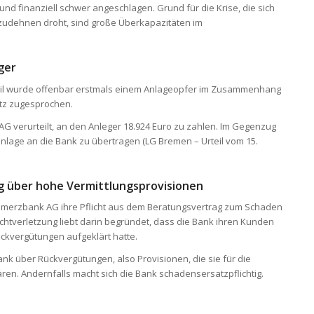
h und finanziell schwer angeschlagen. Grund für die Krise, die sich
zudehnen droht, sind große Überkapazitäten im
ger
eil wurde offenbar erstmals einem Anlageopfer im Zusammenhang
atz zugesprochen.
 verurteilt, an den Anleger 18.924 Euro zu zahlen. Im Gegenzug
anlage an die Bank zu übertragen (LG Bremen – Urteil vom 15.
ng über hohe Vermittlungsprovisionen
ommerzbank AG ihre Pflicht aus dem Beratungsvertrag zum Schaden
ichtverletzung liebt darin begründet, dass die Bank ihren Kunden
ückvergütungen aufgeklärt hatte.
k über Rückvergütungen, also Provisionen, die sie für die
ren. Andernfalls macht sich die Bank schadensersatzpflichtig.