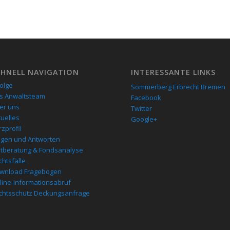
CHNELL NAVIGATION
INTERESSANTE LINKS
folge
Sommerberg Erbrecht Bremen
s Anwaltsteam
Facebook
er uns
Twitter
tuelles
Google+
zprofil
agen und Antworten
stberatung & Fondsanalyse
chtsfälle
wnload Fragebogen
line-Informationsabruf
chtsschutz Deckungsanfrage