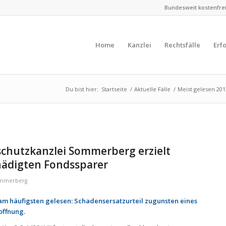
Bundesweit kostenfreie
Home
Kanzlei
Rechtsfälle
Erf
Du bist hier:
Startseite
/
Aktuelle Fälle
/
Meist gele­sen 2013
schutz­kanz­lei Som­mer­berg erzielt
ä­dig­ten Fonds­spa­rer
mmerberg
 am häufigsten gelesen: Schadensersatzurteil zugunsten eines
offnung.