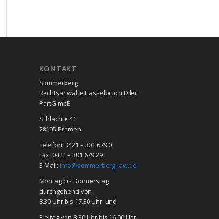
KON­TAKT
Sommerberg
Rechtsanwälte Hasselbruch Diler
PartG mbB
Schlachte 41
28195 Bre­men
Telefon: 0421 – 301 679 0
Fax: 0421 – 301 679 29
E-Mail:
info@sommerberg-law.de
Mon­tag bis Don­ners­tag
durch­ge­hend von
8.30 Uhr bis 17.30 Uhr und
Frei­tag von 8.30 Uhr bis 16.00 Uhr