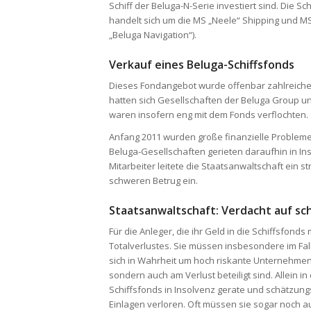
Schiff der Beluga-N-Serie investiert sind. Die S
handelt sich um die MS „Neele“ Shipping und M
„Beluga Navigation“).
Verkauf eines Beluga-Schiffsfonds
Dieses Fondangebot wurde offenbar zahlreiche
hatten sich Gesellschaften der Beluga Group un
waren insofern eng mit dem Fonds verflochten.
Anfang 2011 wurden große finanzielle Probleme
Beluga-Gesellschaften gerieten daraufhin in In
Mitarbeiter leitete die Staatsanwaltschaft ein 
schweren Betrug ein.
Staatsanwaltschaft: Verdacht auf s
Für die Anleger, die ihr Geld in die Schiffsfond
Totalverlustes. Sie müssen insbesondere im Fall
sich in Wahrheit um hoch riskante Unternehmen
sondern auch am Verlust beteiligt sind. Allein 
Schiffsfonds in Insolvenz gerate und schätzu
Einlagen verloren. Oft müssen sie sogar noch 