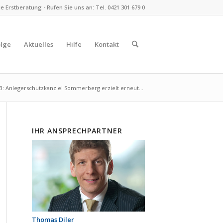
 Erstberatung - Rufen Sie uns an: Tel. 0421 301 679 0
olge
Aktuelles
Hilfe
Kontakt
: Anle­ger­schutz­kanz­lei Som­mer­berg erzielt erneut...
IHR ANSPRECHPARTNER
Thomas Diler