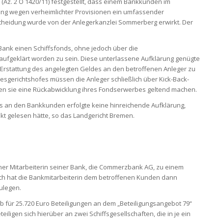
 (Az. 2 O 1420/11) festgestellt, dass einem Bankkunden im
ung wegen verheimlichter Provisionen ein umfassender
scheidung wurde von der Anlegerkanzlei Sommerberg erwirkt. Der
ank einen Schiffsfonds, ohne jedoch über die
 aufgeklärt worden zu sein. Diese unterlassene Aufklärung genügte
ur Erstattung des angelegten Geldes an den betroffenen Anleger zu
sgerichtshofes müssen die Anleger schließlich über Kick-Back-
n sie eine Rückabwicklung ihres Fondserwerbes geltend machen.
s an den Bankkunden erfolgte keine hinreichende Aufklärung,
kt gelesen hätte, so das Landgericht Bremen.
iner Mitarbeiterin seiner Bank, die Commerzbank AG, zu einem
h hat die Bankmitarbeiterin dem betroffenen Kunden dann
ulegen.
b für 25.720 Euro Beteiligungen an dem „Beteiligungsangebot 79“
iligen sich hierüber an zwei Schiffsgesellschaften, die in je ein