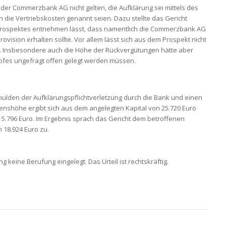
der Commerzbank AG nicht gelten, die Aufklärung sei mittels des
ch die Vertriebskosten genannt seien. Dazu stellte das Gericht
es Prospektes entnehmen lässt, dass namentlich die Commerzbank AG
rovision erhalten sollte. Vor allem lässt sich aus dem Prospekt nicht
n. Insbesondere auch die Höhe der Rückvergütungen hätte aber
fes ungefragt offen gelegt werden müssen.
chulden der Aufklärungspflichtverletzung durch die Bank und einen
enshöhe ergibt sich aus dem angelegten Kapital von 25.720 Euro
5.796 Euro. Im Ergebnis sprach das Gericht dem betroffenen
 18.924 Euro zu.
eine Berufung eingelegt. Das Urteil ist rechtskräftig.