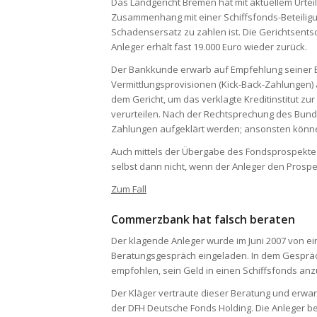
Das Landgericht Bremen hat mit aktuellem Urteil
Zusammenhang mit einer Schiffsfonds-Beteilig
Schadensersatz zu zahlen ist. Die Gerichtsent
Anleger erhält fast 19.000 Euro wieder zurück.
Der Bankkunde erwarb auf Empfehlung seiner B
Vermittlungsprovisionen (Kick-Back-Zahlungen)
dem Gericht, um das verklagte Kreditinstitut z
verurteilen. Nach der Rechtsprechung des Bunde
Zahlungen aufgeklärt werden; ansonsten könne
Auch mittels der Übergabe des Fondsprospekte
selbst dann nicht, wenn der Anleger den Prospe
Zum Fall
Commerzbank hat falsch beraten
Der klagende Anleger wurde im Juni 2007 von e
Beratungsgespräch eingeladen. In dem Gespräc
empfohlen, sein Geld in einen Schiffsfonds anz
Der Kläger vertraute dieser Beratung und erwar
der DFH Deutsche Fonds Holding. Die Anleger bete