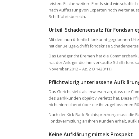
leisten. Etliche weitere Fonds sind wirtschaftlic
nach Auffassung von Experten noch weiter aus
Schifffahrtsbereich.
Urteil: Schadensersatz für Fondsanle
Mit dem nun öffentlich bekannt gegebenen Urt
mit der Beluga-Schiffsfondskrise Schadensers
Das Landgericht Bremen hat die Commerzbank AG
hat der Anleger die ihm verkaufte Schiffsfonds
November 2012 – Az. 2 O 1420/11).
Pflichtwidrig unterlassene Aufkläru
Das Gericht sieht als erwiesen an, dass die C
des Bankkunden objektiv verletzt hat. Diese Pfl
nicht hinreichend über die ihr zugeflossenen R
Nach der Kick-Back-Rechtsprechung muss die Ban
Fondsvermittlung an ihren Kunden erhält, aufklä
Keine Aufklärung mittels Prospekt