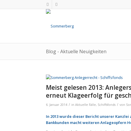
Blog - Aktuelle Neuigkeiten
Meist gele­sen 2013: Anle­ger­
erneut Kla­ge­er­folg für gesch
/
/
6. Januar 2014
in
Aktuelle Fälle
,
Schiffsfonds
von
So
In 2013 wurde dieser Bericht unserer Kanzlei
Bankkunden macht weiteren Anlageopfern H