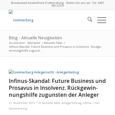
Bundesweit kostenfreie Erstberatung - Rufen Sie uns an: Tel. 0421
301 679 0
Blog - Aktuelle Neuigkeiten
Du bist hier:
Startseite
/
Aktuelle Fälle
/
Infinus-Skandal: Future Busi­ness und Pro­sa­vus in Insol­venz. Rück­ge­
win­nungs­hilfe zuguns­t...
Infinus-Skandal: Future Busi­ness und
Pro­sa­vus in Insol­venz. Rück­ge­win­
nungs­hilfe zuguns­ten der Anle­ger
/
/
21. November 2013
in
Aktuelle Fälle
,
Anlegerbetrug
,
Infinus
von
Sommerberg