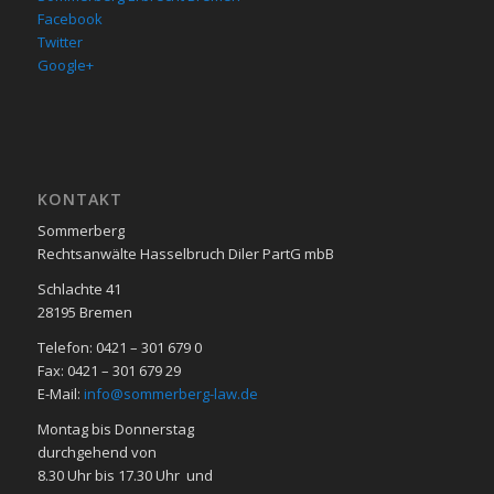
Facebook
Twitter
Google+
KON­TAKT
Sommerberg
Rechtsanwälte Hasselbruch Diler PartG mbB
Schlachte 41
28195 Bre­men
Telefon: 0421 – 301 679 0
Fax: 0421 – 301 679 29
E-Mail:
info@sommerberg-law.de
Mon­tag bis Don­ners­tag
durch­ge­hend von
8.30 Uhr bis 17.30 Uhr und