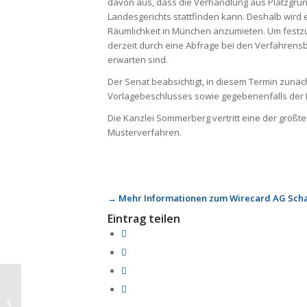
davon aus, dass die Verhandlung aus Platzgrün
Landesgerichts stattfinden kann. Deshalb wird e
Räumlichkeit in München anzumieten. Um festzust
derzeit durch eine Abfrage bei den Verfahrensb
erwarten sind.
Der Senat beabsichtigt, in diesem Termin zunäch
Vorlagebeschlusses sowie gegebenenfalls der 
Die Kanzlei Sommerberg vertritt eine der größt
Musterverfahren.
→ Mehr Informationen zum Wirecard AG Sch
Eintrag teilen
Verlängerung des
Strafverfahrens vor