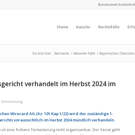
Bundesweit kostenfreie
Home
Kanzlei
Rechtsfälle
Erf
Du bist hier:
Startseite
/
Aktuelle Fälle
/
Bayerisches Oberstes 
gericht verhandelt im Herbst 2024 im
n
Sommerberg
hen Wirecard AG (Az: 101 Kap 1/22) wird der zuständige 1.
richts voraussichtlich im Herbst 2024 mündlich verhandeln.
 ist eine frühere Terminierung nicht organisierbar. Der Senat geht