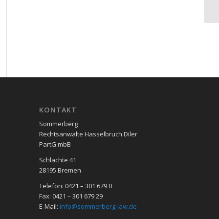
KON­TAKT
Sommerberg
Rechtsanwälte Hasselbruch Diler
PartG mbB
Schlachte 41
28195 Bre­men
Telefon: 0421 – 301 679 0
Fax: 0421 – 301 679 29
E-Mail:
info@sommerberg-law.de