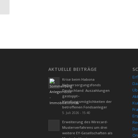
dem Landgericht
München I
AKTUELLE BEITRÄGE
S
Er
Krise beim Habona
Da
Nahversorgungsfonds
Üb
Deutschland: Auszahlungen
gestoppt–
Ak
Handlungsmöglichkeiten der
Kur
betroffenen Fondsanleger
Fr
5. Juli 2026 - 15:40
Er
Erweiterung des Wirecard-
Re
Musterverfahrens um drei
Do
weitere EY-Gesellschaften als
On