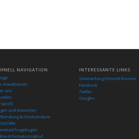
CHNELL NAVIGATION
INTERESSANTE LINKS
folge
Sommerberg Erbrecht Bremen
s Anwaltsteam
Facebook
er uns
Twitter
tuelles
Google+
zprofil
agen und Antworten
stberatung & Fondsanalyse
chtsfälle
wnload Fragebogen
line-Informationsabruf