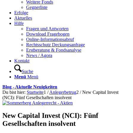
Weitere Fonds
Gegnerliste
Erfolge
Aktuelles
Hilfe
Fragen und Antworten
Download Fragebogen
Online-Informationsabruf
Rechtsschutz Deckungsanfrage
Erstberatung & Fondsanalyse
News / Agora
Kontakt
Suche
Menü
Menü
Blog - Aktuelle Neuigkeiten
Du bist hier:
Startseite
1
/
Anlegerbetrug
2
/
New Capital Invest
(NCI): Fünf Gesellschaften insolvent
New Capital Invest (NCI): Fünf
Gesellschaften insolvent