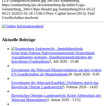
LLP-Anlegerrecht-boerse.jpg
566
849
Sommerberg
https://sommerberg-law.de/sommerberg-llp-bilder/Logo-
Sommerberg_340x156px-Header.jpg
Sommerberg
2014-10-22
09:21:10
2021-01-18 15:06:15
New Capital Invest (NCI): Fünf
Gesellschaften insolvent
Aktuelle Beiträge
Krise beim Habona Nahversorgungsfonds Deutschland:
Auszahlungen gestoppt– Handlungsmöglichkeiten der
betroffenen Fondsanleger
5. Juli 2026 - 15:40
Erweiterung des Wirecard-Musterverfahrens um drei weitere
EY-Gesellschaften als Musterbeklagte
28. April 2026 - 9:45
Erweiterung des Wirecard-KapMuG-Verfahrens durch das
Bayerische Oberste Landesgericht
5. Februar 2026 - 14:05
Bayerisches Oberstes Landesgericht: Keine Abberufung des
Wirecard-Musterklägers
5. Januar 2026 - 13:52