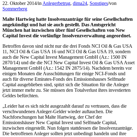
22. Oktober 2014
/
in
Anlegerbetrug
,
dima24
,
Sonstiges
/
von
Sommerberg
Malte Hartwieg hatte Insolvenzanträge für seine Gesellschaften
angekündigt und hat sie auch gestellt. Das Amtsgericht
München hat inzwischen über fünf Gesellschaften von New
Capital Invest die vorläufige Insolvenzverwaltung angeordnet.
Betroffen davon sind nicht nur die drei Fonds NCI Oil & Gas USA
11, NCI Oil & Gas USA 16 und NCI Oil & Gas USA 19, sondern
auch die New Capital Invest Management GmbH (Az.: 1500 IN
2870/14) und die die NCI New Capital Invest Oil & Gas USA Asset
Management GmbH (Az.: 1542 IN 2875/14). Nachdem bereits vor
einigen Monaten die Ausschüttungen für einige NCI-Fonds und
auch für diverse Emirates-Fonds des Emissionshauses Selfmade
Capital ausgeblieben sind, spitzt sich die Situation für die Anleger
jetzt immer mehr zu. Sie müssen den Totalverlust ihres investierten
Geldes befürchten.
„Leider hat es sich nicht ausgezahlt darauf zu vertrauen, dass die
verschwundenen Anleger-Gelder wieder auftauchen. Die
Nachforschungen hat Malte Hartwieg, der Chef der
Emissionshäuser New Capital Invest und Selfmade Capital,
inzwischen eingestellt. Nun folgen stattdessen die Insolvenzanträge.
Die betroffenen Anleger sollten jetzt unbedingt handeln und ihre