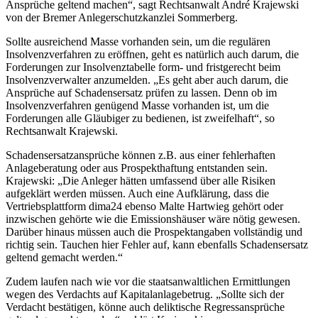
Ansprüche geltend machen“, sagt Rechtsanwalt André Krajewski
von der Bremer Anlegerschutzkanzlei Sommerberg.
Sollte ausreichend Masse vorhanden sein, um die regulären
Insolvenzverfahren zu eröffnen, geht es natürlich auch darum, die
Forderungen zur Insolvenztabelle form- und fristgerecht beim
Insolvenzverwalter anzumelden. „Es geht aber auch darum, die
Ansprüche auf Schadensersatz prüfen zu lassen. Denn ob im
Insolvenzverfahren genügend Masse vorhanden ist, um die
Forderungen alle Gläubiger zu bedienen, ist zweifelhaft“, so
Rechtsanwalt Krajewski.
Schadensersatzansprüche können z.B. aus einer fehlerhaften
Anlageberatung oder aus Prospekthaftung entstanden sein.
Krajewski: „Die Anleger hätten umfassend über alle Risiken
aufgeklärt werden müssen. Auch eine Aufklärung, dass die
Vertriebsplattform dima24 ebenso Malte Hartwieg gehört oder
inzwischen gehörte wie die Emissionshäuser wäre nötig gewesen.
Darüber hinaus müssen auch die Prospektangaben vollständig und
richtig sein. Tauchen hier Fehler auf, kann ebenfalls Schadensersatz
geltend gemacht werden.“
Zudem laufen nach wie vor die staatsanwaltlichen Ermittlungen
wegen des Verdachts auf Kapitalanlagebetrug. „Sollte sich der
Verdacht bestätigen, könne auch deliktische Regressansprüche