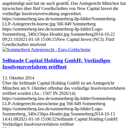
angekündigt und hat sie auch gestellt. Das Amtsgericht München hat
inzwischen über fünf Gesellschaften von New Capital Invest die
vorläufige Insolvenzverwaltung angeordnet.
https://sommerberg-law.de/sommerberg-llp-bilder/Sommerberg-
LLP-Anlegerrecht-boerse.jpg
566
849
Sommerberg
https://sommerberg-law.de/sommerberg-llp-bilder/Logo-
Sommerberg_340x156px-Header.jpg
Sommerberg
2014-10-22
09:21:10
2021-01-18 15:06:15
New Capital Invest (NCI): Fünf
Gesellschaften insolvent
Selfmade Capital Holding GmbH: Vorläufiges
Insolvenzverfahren eröffnet
13. Oktober 2014
Über die Selfmade Capital Holding GmbH ist am Amtsgericht
München am 9. Oktober offenbar das vorläufige Insolvenzverfahren
eröffnet worden (Az.: 1507 IN 2926/14).
https://sommerberg-law.de/sommerberg-llp-bilder/Sommerberg-
LLP-Anlegerrecht-euroscheine.jpg
566
849
Sommerberg
https://sommerberg-law.de/sommerberg-llp-bilder/Logo-
Sommerberg_340x156px-Header.jpg
Sommerberg
2014-10-13
14:41:08
2021-01-18 15:06:52
Selfmade Capital Holding GmbH:
Vorläufiges Insolvenzverfahren eröffnet