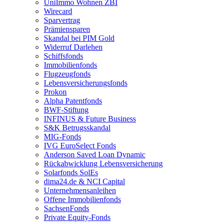
UniImmo Wohnen ZBI
Wirecard
Sparvertrag
Prämiensparen
Skandal bei PIM Gold
Widerruf Darlehen
Schiffsfonds
Immobilienfonds
Flugzeugfonds
Lebens­versicherungsfonds
Prokon
Alpha Patentfonds
BWF-Stiftung
INFINUS & Future Business
S&K Betrugsskandal
MIG-Fonds
IVG EuroSelect Fonds
Anderson Saved Loan Dynamic
Rückabwicklung Lebensversicherung
Solarfonds SolEs
dima24.de & NCI Capital
Unternehmensanleihen
Offene Immobilienfonds
SachsenFonds
Private Equity-Fonds