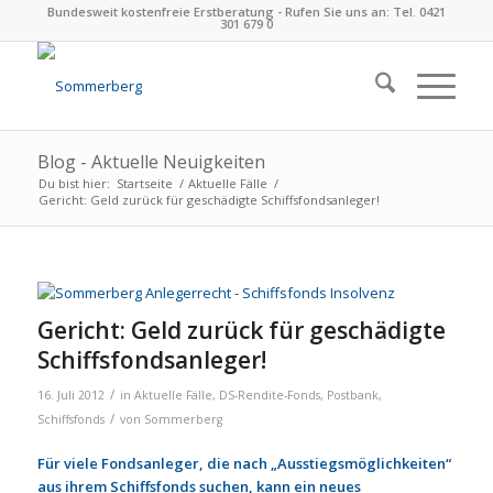
Bundesweit kostenfreie Erstberatung - Rufen Sie uns an: Tel. 0421
301 679 0
Blog - Aktuelle Neuigkeiten
Du bist hier:
Startseite
/
Aktuelle Fälle
/
Gericht: Geld zurück für geschä­digte Schiffs­fonds­an­le­ger!
Gericht: Geld zurück für geschä­digte
Schiffs­fonds­an­le­ger!
/
16. Juli 2012
in
Aktuelle Fälle
,
DS-Rendite-Fonds
,
Postbank
,
/
Schiffsfonds
von
Sommerberg
Für viele Fondsanleger, die nach „Ausstiegsmöglichkeiten“
aus ihrem Schiffsfonds suchen, kann ein neues