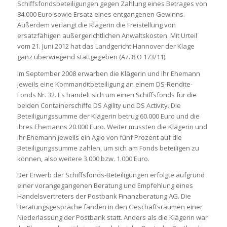
Schiffsfondsbeteiligungen gegen Zahlung eines Betrages von
84.000 Euro sowie Ersatz eines entgangenen Gewinns.
Außerdem verlangt die Klägerin die Freistellung von
ersatzfähigen außergerichtlichen Anwaltskosten. Mit Urteil
vom 21. Juni 2012 hat das Landgericht Hannover der Klage
ganz überwiegend stattgegeben (Az. 8 O 173/11).
Im September 2008 erwarben die Klägerin und ihr Ehemann
jeweils eine Kommanditbeteiligung an einem DS-Rendite-
Fonds Nr. 32. Es handelt sich um einen Schiffsfonds für die
beiden Containerschiffe DS Agility und DS Activity. Die
Beteiligungssumme der Klägerin betrug 60.000 Euro und die
ihres Ehemanns 20.000 Euro. Weiter mussten die Klägerin und
ihr Ehemann jeweils ein Agio von fünf Prozent auf die
Beteiligungssumme zahlen, um sich am Fonds beteiligen zu
können, also weitere 3.000 bzw. 1.000 Euro.
Der Erwerb der Schiffsfonds-Beteiligungen erfolgte aufgrund
einer vorangegangenen Beratung und Empfehlung eines
Handelsvertreters der Postbank Finanzberatung AG. Die
Beratungsgespräche fanden in den Geschäftsräumen einer
Niederlassung der Postbank statt. Anders als die Klägerin war