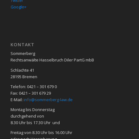
Twitter
Google+
KON­TAKT
Sommerberg
Rechtsanwälte Hasselbruch Diler PartG mbB
Schlachte 41
28195 Bre­men
Telefon: 0421 – 301 679 0
Fax: 0421 – 301 679 29
E-Mail:
info@sommerberg-law.de
Mon­tag bis Don­ners­tag
durch­ge­hend von
8.30 Uhr bis 17.30 Uhr und
Frei­tag von 8.30 Uhr bis 16.00 Uhr
oder nach Ver­ein­ba­rung.