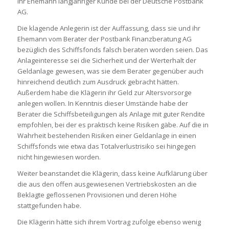
ihr Ehemann langjähriger Kunde bei der Deutsche Postbank
AG.
Die klagende Anlegerin ist der Auffassung, dass sie und ihr
Ehemann vom Berater der Postbank Finanzberatung AG
bezüglich des Schiffsfonds falsch beraten worden seien. Das
Anlageinteresse sei die Sicherheit und der Werterhalt der
Geldanlage gewesen, was sie dem Berater gegenüber auch
hinreichend deutlich zum Ausdruck gebracht hätten.
Außerdem habe die Klägerin ihr Geld zur Altersvorsorge
anlegen wollen. In Kenntnis dieser Umstände habe der
Berater die Schiffsbeteiligungen als Anlage mit guter Rendite
empfohlen, bei der es praktisch keine Risiken gäbe. Auf die in
Wahrheit bestehenden Risiken einer Geldanlage in einen
Schiffsfonds wie etwa das Totalverlustrisiko sei hingegen
nicht hingewiesen worden.
Weiter beanstandet die Klägerin, dass keine Aufklärung über
die aus den offen ausgewiesenen Vertriebskosten an die
Beklagte geflossenen Provisionen und deren Höhe
stattgefunden habe.
Die Klägerin hätte sich ihrem Vortrag zufolge ebenso wenig