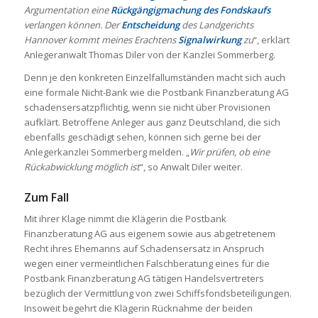
Argumentation eine
Rückgängigmachung des Fondskaufs
verlangen können. Der
Entscheidung
des Landgerichts
Hannover kommt meines Erachtens
Signalwirkung
zu
“, erklärt
Anlegeranwalt Thomas Diler von der Kanzlei Sommerberg.
Denn je den konkreten Einzelfallumständen macht sich auch
eine formale Nicht-Bank wie die Postbank Finanzberatung AG
schadensersatzpflichtig, wenn sie nicht über Provisionen
aufklärt. Betroffene Anleger aus ganz Deutschland, die sich
ebenfalls geschädigt sehen, können sich gerne bei der
Anlegerkanzlei Sommerberg melden. „
Wir prüfen, ob eine
Rückabwicklung möglich ist
“, so Anwalt Diler weiter.
Zum Fall
Mit ihrer Klage nimmt die Klägerin die Postbank
Finanzberatung AG aus eigenem sowie aus abgetretenem
Recht ihres Ehemanns auf Schadensersatz in Anspruch
wegen einer vermeintlichen Falschberatung eines für die
Postbank Finanzberatung AG tätigen Handelsvertreters
bezüglich der Vermittlung von zwei Schiffsfondsbeteiligungen.
Insoweit begehrt die Klägerin Rücknahme der beiden