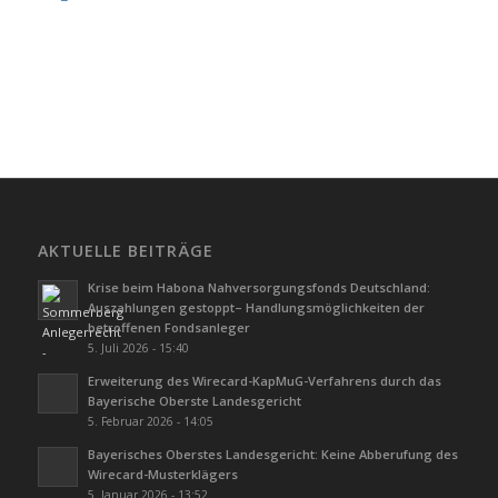
AKTUELLE BEITRÄGE
Krise beim Habona Nahversorgungsfonds Deutschland:
Auszahlungen gestoppt– Handlungsmöglichkeiten der
betroffenen Fondsanleger
5. Juli 2026 - 15:40
Erweiterung des Wirecard-KapMuG-Verfahrens durch das
Bayerische Oberste Landesgericht
5. Februar 2026 - 14:05
Bayerisches Oberstes Landesgericht: Keine Abberufung des
Wirecard-Musterklägers
5. Januar 2026 - 13:52