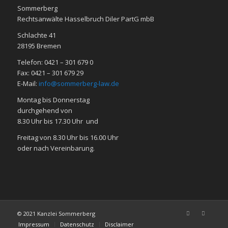
Sommerberg
Rechtsanwälte Hasselbruch Diler PartG mbB
Schlachte 41
28195 Bre­men
Telefon: 0421 – 301 679 0
Fax: 0421 – 301 679 29
E-Mail:
info@sommerberg-law.de
Mon­tag bis Don­ners­tag
durch­ge­hend von
8.30 Uhr bis 17.30 Uhr und
Frei­tag von 8.30 Uhr bis 16.00 Uhr
oder nach Ver­ein­ba­rung.
© 2021 Kanzlei Sommerberg
Impressum
Datenschutz
Disclaimer