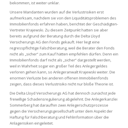
bekommen, ist weiter unklar.
Unsere Mandanten wurden auf die Verlustrisiken erst
aufmerksam, nachdem sie von den Liquiditätsproblemen des
Immobilienfonds erfahren haben, berichtet der Geschädigten-
Vertreter Krajewski. Zu diesem Zeitpunkt hatten sie aber
bereits aufgrund der Beratung durch die Delta Lloyd
Versicherungs AG den Fonds gekauft. Hier liegt eine
regresspflichtige Falschberatung, weil die Berater den Fonds
nicht als „sicher“ zum Kauf hätten empfehlen dürfen. Denn ein
Immobilienfonds darf nicht als „sicher“ dargestellt werden,
weil in Wahrheit sogar ein großer Teil des Anlegergeldes
verloren gehen kann, so Anlegeranwalt Krajewski weiter. Die
enormen Verluste bei anderen offenen Immobilienfonds
zeigen, dass dieses Verlustrisiko nicht nur bloße Theorie ist.
Die Delta Lloyd Versicherungs AG hat dennoch zunächst jede
freiwillige Schadensregulierung abgelehnt. Die Anlegerkanzlei
Sommerberg hat daraufhin zwei Anlegerschutzprozesse
gegen die Versicherungsgesellschaft unter dem Aspekt der
Haftung für Falschberatung und Fehlinformation über die
Anlagerisiken eingeleitet.