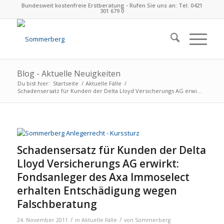
Bundesweit kostenfreie Erstberatung - Rufen Sie uns an: Tel. 0421
301 679 0
Blog - Aktuelle Neuigkeiten
Du bist hier:
Startseite
/
Aktuelle Fälle
/
Scha­dens­er­satz für Kun­den der Delta Lloyd Ver­si­che­rungs AG erwi...
Scha­dens­er­satz für Kun­den der Delta
Lloyd Ver­si­che­rungs AG erwirkt:
Fonds­an­le­ger des Axa Immo­select
erhal­ten Ent­schä­di­gung wegen
Falsch­be­ra­tung
/
/
24. November 2011
in
Aktuelle Fälle
von
Sommerberg