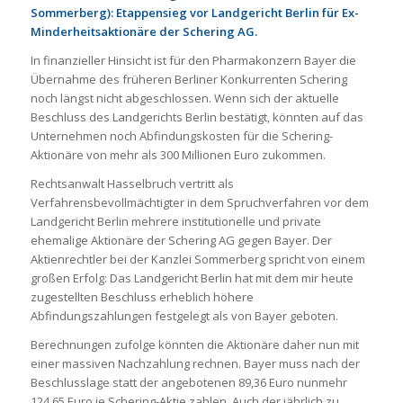
Sommerberg): Etappensieg vor Landgericht Berlin für Ex-
Minderheitsaktionäre der Schering AG.
In finanzieller Hinsicht ist für den Pharmakonzern Bayer die
Übernahme des früheren Berliner Konkurrenten Schering
noch längst nicht abgeschlossen. Wenn sich der aktuelle
Beschluss des Landgerichts Berlin bestätigt, könnten auf das
Unternehmen noch Abfindungskosten für die Schering-
Aktionäre von mehr als 300 Millionen Euro zukommen.
Rechtsanwalt Hasselbruch vertritt als
Verfahrensbevollmächtigter in dem Spruchverfahren vor dem
Landgericht Berlin mehrere institutionelle und private
ehemalige Aktionäre der Schering AG gegen Bayer. Der
Aktienrechtler bei der Kanzlei Sommerberg spricht von einem
großen Erfolg: Das Landgericht Berlin hat mit dem mir heute
zugestellten Beschluss erheblich höhere
Abfindungszahlungen festgelegt als von Bayer geboten.
Berechnungen zufolge könnten die Aktionäre daher nun mit
einer massiven Nachzahlung rechnen. Bayer muss nach der
Beschlusslage statt der angebotenen 89,36 Euro nunmehr
124,65 Euro je Schering-Aktie zahlen. Auch der jährlich zu