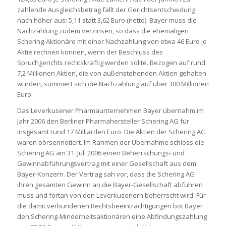
zahlende Ausgleichsbetrag fällt der Gerichtsentscheidung
nach höher aus: 5,11 statt 3,62 Euro (netto). Bayer muss die
Nachzahlung zudem verzinsen, so dass die ehemaligen
Schering-Aktionäre mit einer Nachzahlung von etwa 46 Euro je
Aktie rechnen können, wenn der Beschluss des
Spruchgerichts rechtskräftig werden sollte. Bezogen auf rund
7,2 Millionen Aktien, die von außenstehenden Aktien gehalten
wurden, summiert sich die Nachzahlung auf über 300 Millionen
Euro.
Das Leverkusener Pharmaunternehmen Bayer übernahm im
Jahr 2006 den Berliner Pharmahersteller Schering AG für
insgesamt rund 17 Milliarden Euro. Die Aktien der Schering AG
waren börsennotiert. Im Rahmen der Übernahme schloss die
Schering AG am 31. Juli 2006 einen Beherrschungs- und
Gewinnabführungsvertrag mit einer Gesellschaft aus dem
Bayer-Konzern. Der Vertrag sah vor, dass die Schering AG
ihren gesamten Gewinn an die Bayer-Gesellschaft abführen
muss und fortan von den Leverkusenern beherrscht wird. Für
die damit verbundenen Rechtsbeeinträchtigungen bot Bayer
den Schering-Minderheitsaktionären eine Abfindungszahlung