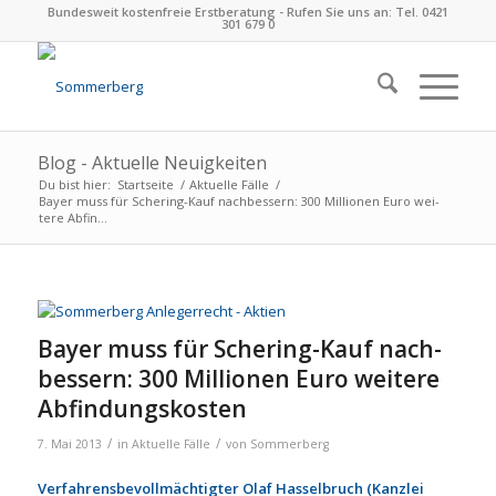
Bundesweit kostenfreie Erstberatung - Rufen Sie uns an: Tel. 0421
301 679 0
Blog - Aktuelle Neuigkeiten
Du bist hier:
Startseite
/
Aktuelle Fälle
/
Bayer muss für Schering-Kauf nach­bes­sern: 300 Mil­lio­nen Euro wei­
tere Abfin...
Bayer muss für Schering-Kauf nach­
bes­sern: 300 Mil­lio­nen Euro wei­tere
Abfin­dungs­kos­ten
/
/
7. Mai 2013
in
Aktuelle Fälle
von
Sommerberg
Verfahrensbevollmächtigter Olaf Hasselbruch (Kanzlei