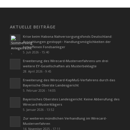
AKTUELLE BEITRÄGE
Krise beim Habona Nahversorgungsfonds Deutschland:
Auszahlungen gestoppt– Handlungsmöglichkeiten der
betroffenen Fondsanleger
5. Juli 2026 - 15:40
Erweiterung des Wirecard-Musterverfahrens um drei
weitere EY-Gesellschaften als Musterbeklagte
28. April 2026 - 9:45
Erweiterung des Wirecard-KapMuG-Verfahrens durch das
Bayerische Oberste Landesgericht
5. Februar 2026 - 14:05
Bayerisches Oberstes Landesgericht: Keine Abberufung des
Wirecard-Musterklägers
5. Januar 2026 - 13:52
Zur weiteren mündlichen Verhandlung im Wirecard-
Musterverfahren
14. November 2025 - 17:11