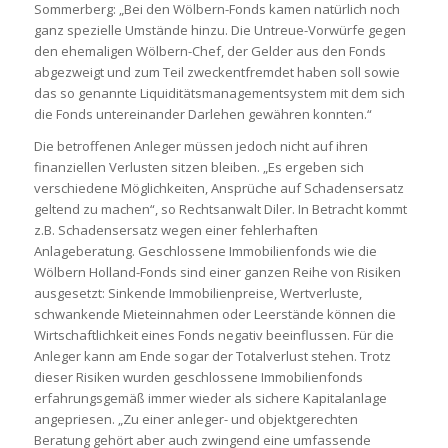
Sommerberg: „Bei den Wölbern-Fonds kamen natürlich noch
ganz spezielle Umstände hinzu. Die Untreue-Vorwürfe gegen
den ehemaligen Wölbern-Chef, der Gelder aus den Fonds
abgezweigt und zum Teil zweckentfremdet haben soll sowie
das so genannte Liquiditätsmanagementsystem mit dem sich
die Fonds untereinander Darlehen gewähren konnten.“
Die betroffenen Anleger müssen jedoch nicht auf ihren
finanziellen Verlusten sitzen bleiben. „Es ergeben sich
verschiedene Möglichkeiten, Ansprüche auf Schadensersatz
geltend zu machen“, so Rechtsanwalt Diler. In Betracht kommt
z.B. Schadensersatz wegen einer fehlerhaften
Anlageberatung. Geschlossene Immobilienfonds wie die
Wölbern Holland-Fonds sind einer ganzen Reihe von Risiken
ausgesetzt: Sinkende Immobilienpreise, Wertverluste,
schwankende Mieteinnahmen oder Leerstände können die
Wirtschaftlichkeit eines Fonds negativ beeinflussen. Für die
Anleger kann am Ende sogar der Totalverlust stehen. Trotz
dieser Risiken wurden geschlossene Immobilienfonds
erfahrungsgemäß immer wieder als sichere Kapitalanlage
angepriesen. „Zu einer anleger- und objektgerechten
Beratung gehört aber auch zwingend eine umfassende