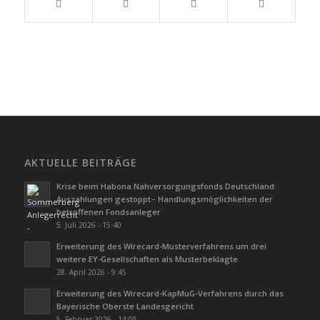
AKTUELLE BEITRÄGE
Krise beim Habona Nahversorgungsfonds Deutschland:
Auszahlungen gestoppt– Handlungsmöglichkeiten der
betroffenen Fondsanleger
5. Juli 2026 - 15:40
Erweiterung des Wirecard-Musterverfahrens um drei
weitere EY-Gesellschaften als Musterbeklagte
28. April 2026 - 9:45
Erweiterung des Wirecard-KapMuG-Verfahrens durch das
Bayerische Oberste Landesgericht
5. Februar 2026 - 14:05