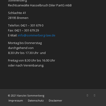
Sommerberg
Rechtsanwälte Hasselbruch Diler PartG mbB
Schlachte 41
28195 Bre­men
Telefon: 0421 – 301 679 0
Fax: 0421 – 301 679 29
E-Mail:
info@sommerberg-law.de
Mon­tag bis Don­ners­tag
durch­ge­hend von
8.30 Uhr bis 17.30 Uhr und
Frei­tag von 8.30 Uhr bis 16.00 Uhr
oder nach Ver­ein­ba­rung.
© 2021 Kanzlei Sommerberg
Impressum
Datenschutz
Disclaimer