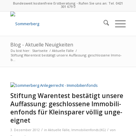
Bundesweit kostenfreie Erstberatung - Rufen Sie uns an: Tel. 0421
301 679 0
Blog - Aktuelle Neuigkeiten
Du bist hier:
Startseite
/
Aktuelle Fälle
/
Stif­tung Waren­test bestä­tigt unsere Auf­fas­sung: geschlos­sene Immo­
b...
Stif­tung Waren­test bestä­tigt unsere
Auf­fas­sung: geschlos­sene Immo­bi­li­
en­fonds für Klein­spa­rer völ­lig unge­
eig­net
/
/
3. Dezember 2012
in
Aktuelle Fälle
,
Immobilienfonds (KG)
von