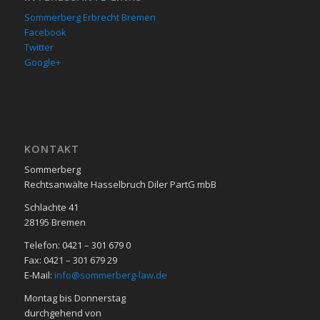
Sommerberg Erbrecht Bremen
Facebook
Twitter
Google+
KON­TAKT
Sommerberg
Rechtsanwälte Hasselbruch Diler PartG mbB
Schlachte 41
28195 Bre­men
Telefon: 0421 – 301 679 0
Fax: 0421 – 301 679 29
E-Mail:
info@sommerberg-law.de
Mon­tag bis Don­ners­tag
durch­ge­hend von