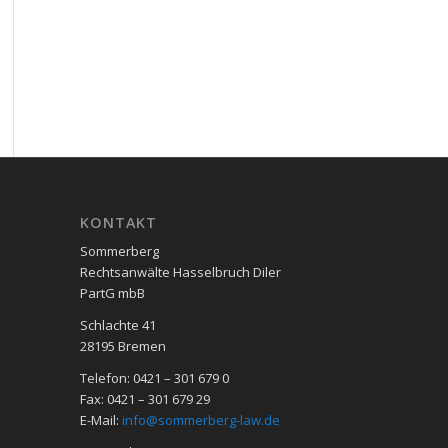
KON­TAKT
Sommerberg
Rechtsanwälte Hasselbruch Diler
PartG mbB
Schlachte 41
28195 Bre­men
Telefon: 0421 – 301 679 0
Fax: 0421 – 301 679 29
E-Mail:
info@sommerberg-law.de