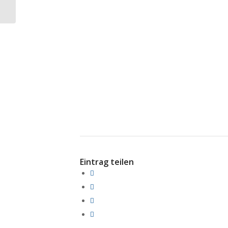
Fondsanleger: Über
100.000...
Eintrag teilen