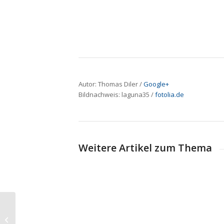
Autor: Thomas Diler /
Google+
Bildnachweis:
laguna35
/
fotolia.de
Weitere Artikel zum Thema
Landgericht Wuppertal
fällt wichtiges Urteil für