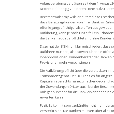
Anlageberatungsverträgen seit dem 1. August 2
Dritter unabhängig von deren Höhe aufzuklären 
Rechtsanwalt Krajewski erläutert diese Entschei
dass Beratungskunden von ihrer Bank im Rahm
offenlegungspflichtige, also offen ausgewiese
Aufklärung, kann je nach Einzelfall ein Schade
die Banken auch verpflichtet sind, ihre Kunde
Dazu hat der BGH nun klar entschieden, dass se
aufklären müssen, also sowohl über die offen
Innenprovisionen. Kundenberater der Banken dü
Provisionen mehr verschwiegen.
Die Aufklärungspflicht über die versteckten Inn
Transparenzgebot. Der BGH hält es für angezeig
Kapitalanlagerechts nahezu flächendeckend vo
der Zuwendungen Dritter auch bei der Bestimmun
Anleger nunmehr für die Bank erkennbar eine
erwarten kann.
Fazit: Es kommt somit zukünftig nicht mehr dar
versteckt sind. Die Banken müssen über alle Fo