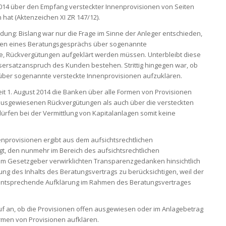
014 über den Empfang versteckter Innenprovisionen von Seiten
hat (Aktenzeichen XI ZR 147/12).
dung: Bislang war nur die Frage im Sinne der Anleger entschieden,
en eines Beratungsgesprächs über sogenannte
ne, Rückvergütungen aufgeklärt werden müssen. Unterbleibt diese
nsersatzanspruch des Kunden bestehen. Strittig hingegen war, ob
n über sogenannte versteckte Innenprovisionen aufzuklären.
it 1. August 2014 die Banken über alle Formen von Provisionen
 ausgewiesenen Rückvergütungen als auch über die versteckten
rfen bei der Vermittlung von Kapitalanlagen somit keine
enprovisionen ergibt aus dem aufsichtsrechtlichen
t, den nunmehr im Bereich des aufsichtsrechtlichen
m Gesetzgeber verwirklichten Transparenzgedanken hinsichtlich
g des Inhalts des Beratungsvertrags zu berücksichtigen, weil der
 entsprechende Aufklärung im Rahmen des Beratungsvertrages
auf an, ob die Provisionen offen ausgewiesen oder im Anlagebetrag
rmen von Provisionen aufklären.