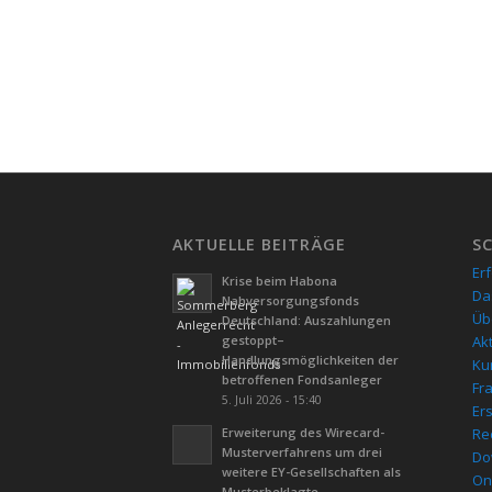
AKTUELLE BEITRÄGE
S
Er
Krise beim Habona
Da
Nahversorgungsfonds
Üb
Deutschland: Auszahlungen
gestoppt–
Ak
Handlungsmöglichkeiten der
Kur
betroffenen Fondsanleger
Fr
5. Juli 2026 - 15:40
Er
Erweiterung des Wirecard-
Re
Musterverfahrens um drei
Do
weitere EY-Gesellschaften als
On
Musterbeklagte