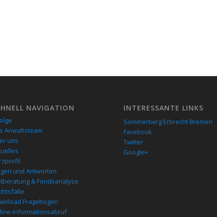
CHNELL NAVIGATION
INTERESSANTE LINKS
folge
Sommerberg Erbrecht Bremen
s Anwaltsteam
Facebook
er uns
Twitter
tuelles
Google+
zprofil
agen und Antworten
stberatung & Fondsanalyse
chtsfälle
wnload Fragebogen
line-Informationsabruf