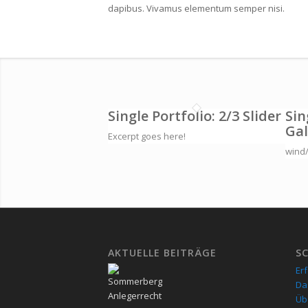
dapibus. Vivamus elementum semper nisi.
Single Portfolio: 2/3 Slider
Sin
Gal
Excerpt goes here!
wind/
AKTUELLE BEITRÄGE
S
Er
Da
Üb