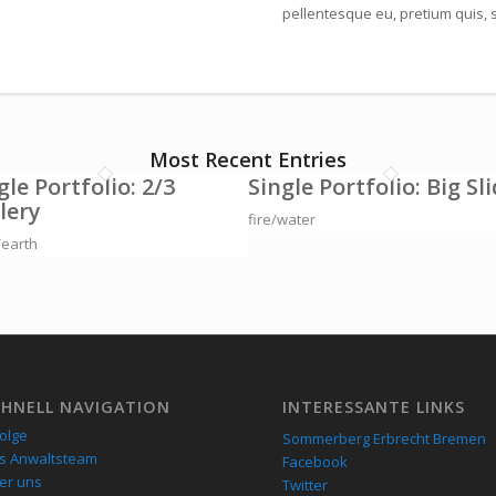
pellentesque eu, pretium quis, 
Most Recent Entries
gle Portfolio: 2/3
Single Portfolio: Big Sl
lery
fire/water
earth
CHNELL NAVIGATION
INTERESSANTE LINKS
folge
Sommerberg Erbrecht Bremen
s Anwaltsteam
Facebook
er uns
Twitter