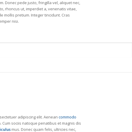
m. Donec pede justo, fringilla vel, aliquet nec,
to, rhoncus ut, imperdiet a, venenatis vitae,
e mollis pretium. Integer tincidunt. Cras
mper nisi.
sectetuer adipiscing elit. Aenean
commodo
 Cum sociis natoque penatibus et magnis dis
iculus
mus. Donec quam felis, ultricies nec,