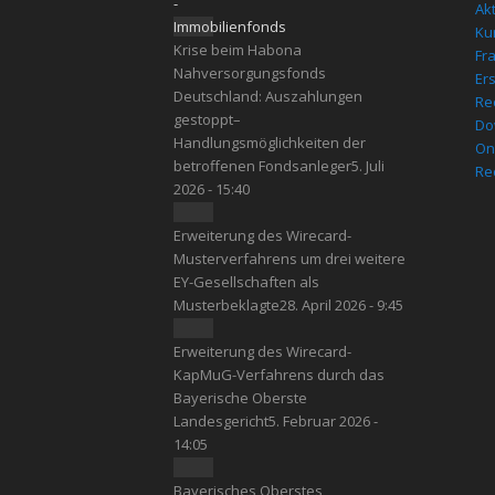
Ak
Kur
Krise beim Habona
Fr
Nahversorgungsfonds
Er
Deutschland: Auszahlungen
Re
gestoppt–
Do
Handlungsmöglichkeiten der
On
betroffenen Fondsanleger
5. Juli
Re
2026 - 15:40
Erweiterung des Wirecard-
Musterverfahrens um drei weitere
EY-Gesellschaften als
Musterbeklagte
28. April 2026 - 9:45
Erweiterung des Wirecard-
KapMuG-Verfahrens durch das
Bayerische Oberste
Landesgericht
5. Februar 2026 -
14:05
Bayerisches Oberstes