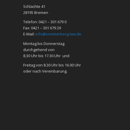
Schlachte 41
28195 Bre­men
Telefon: 0421 – 301 679 0
Fax: 0421 – 301 679 29
E-Mail:
info@sommerberg-law.de
Mon­tag bis Don­ners­tag
durch­ge­hend von
8.30 Uhr bis 17.30 Uhr und
Frei­tag von 8.30 Uhr bis 16.00 Uhr
oder nach Ver­ein­ba­rung.