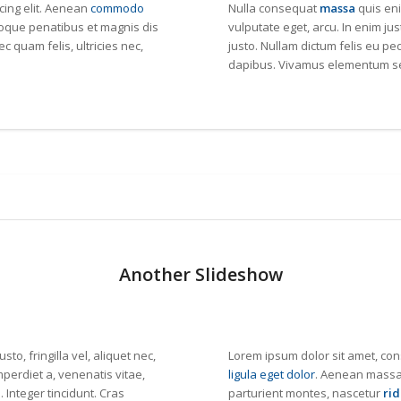
cing elit. Aenean
commodo
Nulla consequat
massa
quis eni
oque penatibus et magnis dis
vulputate eget, arcu. In enim jus
 quam felis, ultricies nec,
justo. Nullam dictum felis eu ped
dapibus. Vivamus elementum se
Another Slideshow
to, fringilla vel, aliquet nec,
Lorem ipsum dolor sit amet, con
mperdiet a, venenatis vitae,
ligula eget dolor
. Aenean massa.
 Integer tincidunt. Cras
parturient montes, nascetur
rid