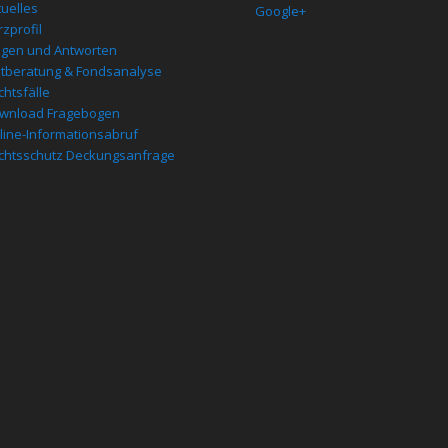
tuelles
Google+
zprofil
agen und Antworten
stberatung & Fondsanalyse
chtsfälle
wnload Fragebogen
line-Informationsabruf
chtsschutz Deckungsanfrage