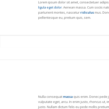
Lorem ipsum dolor sit amet, consectetuer adipis
ligula eget dolor
. Aenean massa. Cum sociis nat
parturient montes, nascetur
ridiculus
mus. Donec
pellentesque eu, pretium quis, sem.
Nulla consequat
massa
quis enim. Donec pede jus
vulputate eget, arcu. In enim justo, rhoncus ut, i
justo. Nullam dictum felis eu pede mollis pretium.