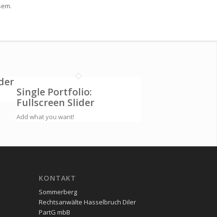
sem.
ider
Single Portfolio:
Fullscreen Slider
Add what you want!
KON­TAKT
Sommerberg
Rechtsanwälte Hasselbruch Diler
PartG mbB