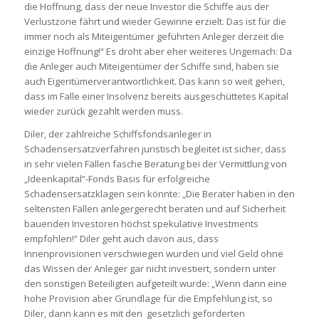
die Hoffnung, dass der neue Investor die Schiffe aus der
Verlustzone fährt und wieder Gewinne erzielt. Das ist für die
immer noch als Miteigentümer geführten Anleger derzeit die
einzige Hoffnung!“ Es droht aber eher weiteres Ungemach: Da
die Anleger auch Miteigentümer der Schiffe sind, haben sie
auch Eigentümerverantwortlichkeit. Das kann so weit gehen,
dass im Falle einer Insolvenz bereits ausgeschüttetes Kapital
wieder zurück gezahlt werden muss.
Diler, der zahlreiche Schiffsfondsanleger in
Schadensersatzverfahren juristisch begleitet ist sicher, dass
in sehr vielen Fällen fasche Beratung bei der Vermittlung von
„Ideenkapital“-Fonds Basis für erfolgreiche
Schadensersatzklagen sein könnte: „Die Berater haben in den
seltensten Fällen anlegergerecht beraten und auf Sicherheit
bauenden Investoren höchst spekulative Investments
empfohlen!“ Diler geht auch davon aus, dass
Innenprovisionen verschwiegen wurden und viel Geld ohne
das Wissen der Anleger gar nicht investiert, sondern unter
den sonstigen Beteiligten aufgeteilt wurde: „Wenn dann eine
hohe Provision aber Grundlage für die Empfehlung ist, so
Diler, dann kann es mit den gesetzlich geforderten