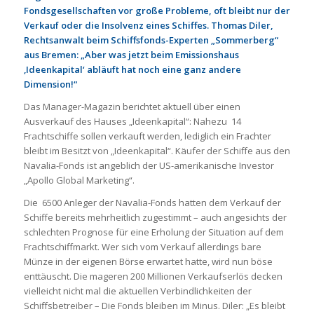
Fondsgesellschaften vor große Probleme, oft bleibt nur der
Verkauf oder die Insolvenz eines Schiffes. Thomas Diler,
Rechtsanwalt beim Schiffsfonds-Experten „Sommerberg“
aus Bremen: „Aber was jetzt beim Emissionshaus
‚Ideenkapital‘ abläuft hat noch eine ganz andere
Dimension!“
Das Manager-Magazin berichtet aktuell über einen
Ausverkauf des Hauses „Ideenkapital“: Nahezu 14
Frachtschiffe sollen verkauft werden, lediglich ein Frachter
bleibt im Besitzt von „Ideenkapital“. Käufer der Schiffe aus den
Navalia-Fonds ist angeblich der US-amerikanische Investor
„Apollo Global Marketing“.
Die 6500 Anleger der Navalia-Fonds hatten dem Verkauf der
Schiffe bereits mehrheitlich zugestimmt – auch angesichts der
schlechten Prognose für eine Erholung der Situation auf dem
Frachtschiffmarkt. Wer sich vom Verkauf allerdings bare
Münze in der eigenen Börse erwartet hatte, wird nun böse
enttäuscht. Die mageren 200 Millionen Verkaufserlös decken
vielleicht nicht mal die aktuellen Verbindlichkeiten der
Schiffsbetreiber – Die Fonds bleiben im Minus. Diler: „Es bleibt