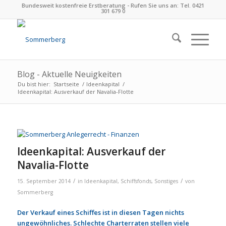
Bundesweit kostenfreie Erstberatung - Rufen Sie uns an: Tel. 0421
301 679 0
Blog - Aktuelle Neuigkeiten
Du bist hier:
Startseite
/
Ideenkapital
/
Ideenkapital: Ausverkauf der Navalia-Flotte
Ideenkapital: Ausverkauf der
Navalia-Flotte
/
/
15. September 2014
in
Ideenkapital
,
Schiffsfonds
,
Sonstiges
von
Sommerberg
Der Verkauf eines Schiffes ist in diesen Tagen nichts
ungewöhnliches. Schlechte Charterraten stellen viele