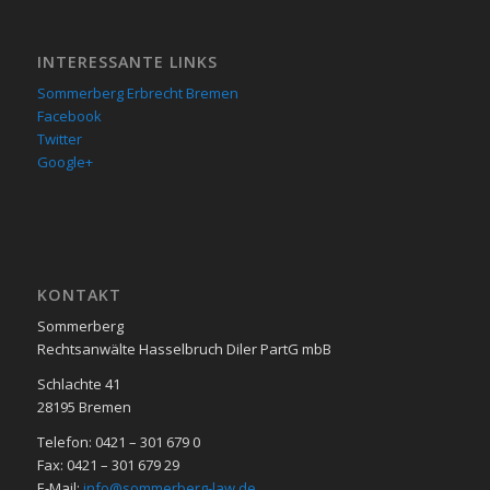
INTERESSANTE LINKS
Sommerberg Erbrecht Bremen
Facebook
Twitter
Google+
KON­TAKT
Sommerberg
Rechtsanwälte Hasselbruch Diler PartG mbB
Schlachte 41
28195 Bre­men
Telefon: 0421 – 301 679 0
Fax: 0421 – 301 679 29
E-Mail:
info@sommerberg-law.de