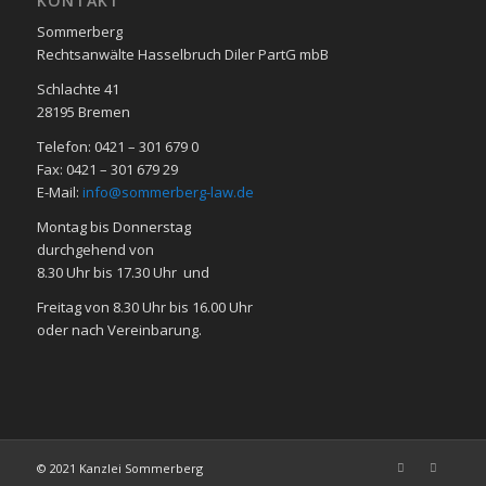
KON­TAKT
Sommerberg
Rechtsanwälte Hasselbruch Diler PartG mbB
Schlachte 41
28195 Bre­men
Telefon: 0421 – 301 679 0
Fax: 0421 – 301 679 29
E-Mail:
info@sommerberg-law.de
Mon­tag bis Don­ners­tag
durch­ge­hend von
8.30 Uhr bis 17.30 Uhr und
Frei­tag von 8.30 Uhr bis 16.00 Uhr
oder nach Ver­ein­ba­rung.
© 2021 Kanzlei Sommerberg