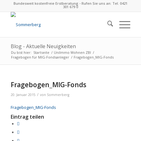
Bundesweit kostenfreie Erstberatung - Rufen Sie uns an: Tel. 0421
301 679 0
Blog - Aktuelle Neuigkeiten
Du bist hier:
Startseite
/
UniImmo Wohnen ZBI
/
Fragebogen für MIG-Fondsanleger
/
Fragebogen_MIG-Fonds
Fragebogen_MIG-Fonds
/
20. Januar 2015
von
Sommerberg
Fragebogen_MIG-Fonds
Eintrag teilen