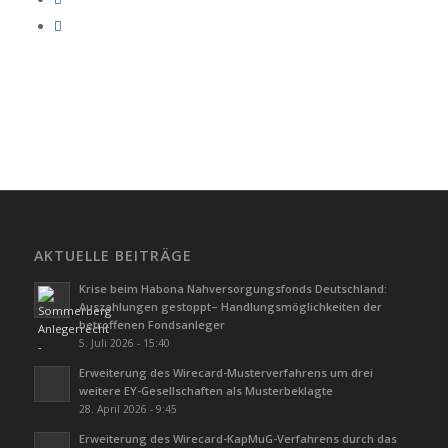
AKTUELLE BEITRÄGE
Krise beim Habona Nahversorgungsfonds Deutschland:
Auszahlungen gestoppt– Handlungsmöglichkeiten der
betroffenen Fondsanleger
5. Juli 2026 - 15:40
Erweiterung des Wirecard-Musterverfahrens um drei
weitere EY-Gesellschaften als Musterbeklagte
28. April 2026 - 9:45
Erweiterung des Wirecard-KapMuG-Verfahrens durch das